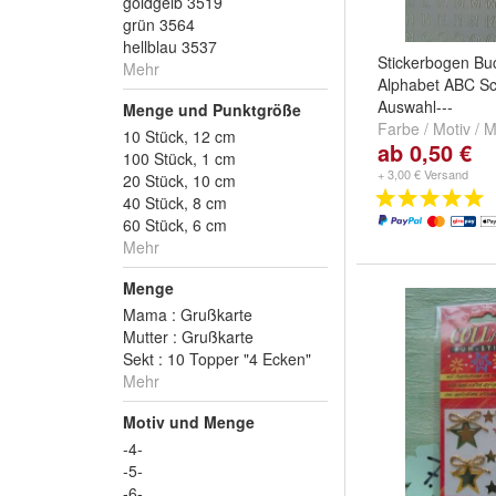
goldgelb 3519
grün 3564
hellblau 3537
Stickerbogen Bu
Mehr
Alphabet ABC Schr
Auswahl---
Menge und Punktgröße
Farbe / Motiv /
10 Stück, 12 cm
ab 0,50 €
schwarz
,
3D: 2: 
100 Stück, 1 cm
silber
und
weitere
+ 3,00 € Versand
20 Stück, 10 cm
40 Stück, 8 cm
60 Stück, 6 cm
Mehr
Menge
Mama : Grußkarte
Mutter : Grußkarte
Sekt : 10 Topper "4 Ecken"
Mehr
Motiv und Menge
-4-
-5-
-6-