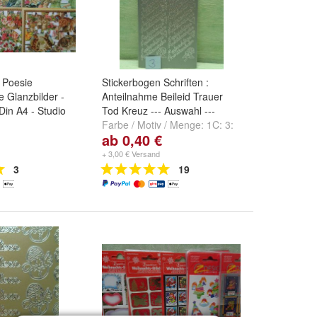
 Poesie
Stickerbogen Schriften :
e Glanzbilder -
Anteilnahme Beileid Trauer
Din A4 - Studio
Tod Kreuz --- Auswahl ---
Farbe / Motiv / Menge:
1C: 3:
ab 0,40 €
nge:
-1- Kinder
,
382 silber
,
1C: 6: 367 silber
,
- Blumen
und
1C: 7: 367 schwarz
und
+ 3,00 € Versand
weitere ...
3
19