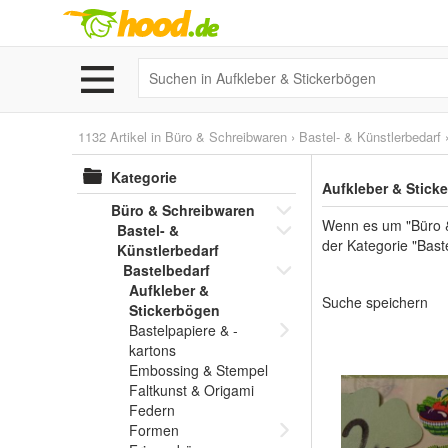
1132 Artikel in
Büro & Schreibwaren
›
Bastel- & Künstlerbedarf
Kategorie
Aufkleber & Stick
Büro & Schreibwaren
Wenn es um "Büro & 
Bastel- &
der Kategorie "Bast
Künstlerbedarf
Bastelbedarf
Aufkleber &
Suche speichern
Stickerbögen
Bastelpapiere & -
kartons
Embossing & Stempel
Faltkunst & Origami
Federn
Formen