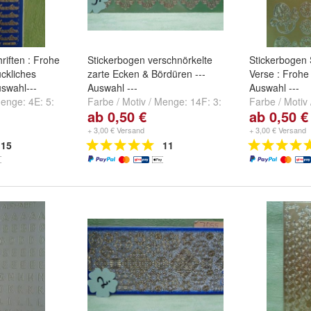
riften : Frohe
Stickerbogen verschnörkelte
Stickerbogen 
ckliches
zarte Ecken & Bördüren ---
Verse : Frohe 
swahl---
Auswahl ---
Auswahl ---
 Menge:
4E: 5:
Farbe / Motiv / Menge:
14F: 3:
Farbe / Motiv
ab 0,50 €
ab 0,50 €
E: 17: DD3709
1668 spiegel-grün-gold
,
14F:
Starform 480 
und
weitere
5: 0082 silber
und
14F: 12:
pickup 418 go
+ 3,00 € Versand
+ 3,00 € Versand
1674 holo-blau-gold
48 silber
und
15
11