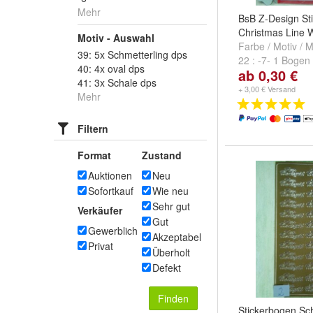
Mehr
BsB Z-Design St
Christmas Line 
Motiv - Auswahl
Farbe / Motiv /
39: 5x Schmetterling dps
22 : -7- 1 Bogen
40: 4x oval dps
ab 0,30 €
22 : -12- 1 Boge
41: 3x Schale dps
Geschenkanhän
+ 3,00 € Versand
Mehr
Filtern
Format
Zustand
Auktionen
Neu
Sofortkauf
Wie neu
Sehr gut
Verkäufer
Gut
Gewerblich
Akzeptabel
Privat
Überholt
Defekt
Finden
Stickerbogen Schr