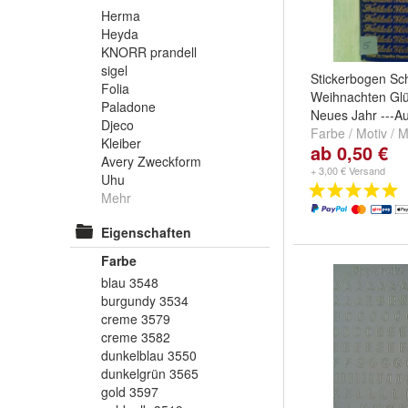
Herma
Heyda
KNORR prandell
sigel
Stickerbogen Sch
Folia
Weihnachten Glü
Paladone
Neues Jahr ---Au
Djeco
Farbe / Motiv /
Kleiber
ab 0,50 €
252 blau-gold
,
4
Avery Zweckform
silber
,
4E: 20: rot
+ 3,00 € Versand
Uhu
...
Mehr
Eigenschaften
Farbe
blau 3548
burgundy 3534
creme 3579
creme 3582
dunkelblau 3550
dunkelgrün 3565
gold 3597