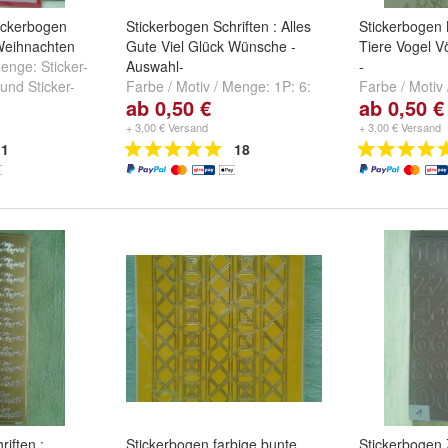
ickerbogen
Stickerbogen Schriften : Alles
Stickerbogen
Weihnachten
Gute Viel Glück Wünsche -
Tiere Vogel V
 Menge:
Sticker-
Auswahl-
-
und
Sticker-
Farbe / Motiv / Menge:
1P: 6:
Farbe / Motiv
ab 0,50 €
ab 0,50 €
n +
Relief klar-gold
,
1P: 8: silber
,
MD355812 Grav
ger
1P: 10: silber
und
weitere ...
3H: 2: MD355
+ 3,00 € Versand
+ 3,00 € Versand
gold
und
+
1
18
iften :
Stickerbogen farbige bunte
Stickerbogen