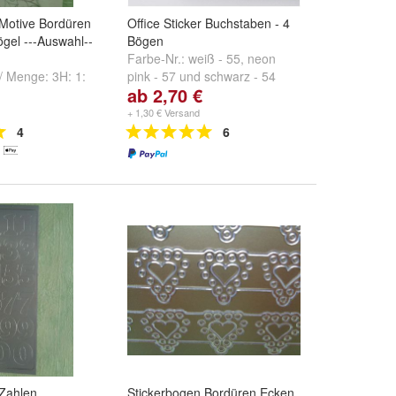
 Motive Bordüren
Office Sticker Buchstaben - 4
ögel ---Auswahl--
Bögen
Farbe-Nr.:
weiß - 55
,
neon
 / Menge:
3H: 1:
pink - 57
und
schwarz - 54
ab 2,70 €
ur klar-silber
,
812 Gravur klar
+ 1,30 € Versand
4
6
 Zahlen
Stickerbogen Bordüren Ecken