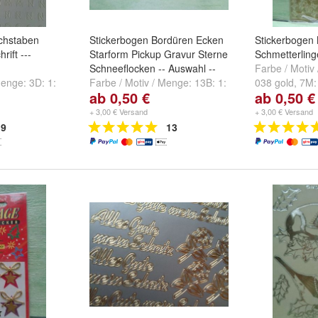
chstaben
Stickerbogen Bordüren Ecken
Stickerbogen 
ift ---
Starform Pickup Gravur Sterne
Schmetterling
Schneeflocken -- Auswahl --
Farbe / Motiv
 Menge:
3D: 1:
Farbe / Motiv / Menge:
13B: 1:
038 gold
,
7M:
ab 0,50 €
ab 0,50 €
blau
,
3D: 3:
7068 glimmer-rot
,
13B: 2:
cremegelblich
 ...
7055 glimmer-silber-gold
,
13B:
0256 antik sil
+ 3,00 € Versand
+ 3,00 € Versand
3: 8521 silber
und
weitere ...
...
9
13