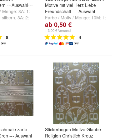
rn ---Auswahl---
Motive mit viel Herz Liebe
 / Menge:
3A: 1:
Freundschaft --- Auswahl ---
 silbern
,
3A: 2:
Farbe / Motiv / Menge:
10M: 1:
ab 0,50 €
spielt"
und
+
pickup 670 gold
,
10M: 2:
pickup 670 silber
,
10M: 3:
+ 3,00 € Versand
pickup 420 gold
und
weitere ...
8
4
schmale zarte
Stickerbogen Motive Glaube
ren --- Auswahl
Religion Christlich Kreuz