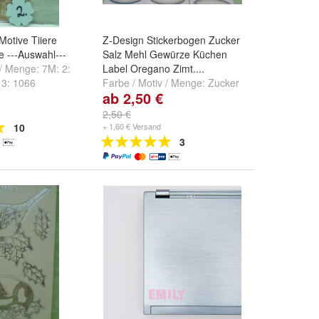
Motive Tiiere
Z-Design Stickerbogen Zucker
e ---Auswahl---
Salz Mehl Gewürze Küchen
 / Menge:
7M: 2:
Label Oregano Zimt....
 3: 1066
Farbe / Motiv / Menge:
Zucker
ab 2,50 €
-gold
,
7M: 4:
Salz & Co 4 Bogen
,
Mehl &
ber
und
weitere
Semmelbrösel 3 Bogen
und
2,50 €
Oregano & Gewürze 2 Bogen
10
+ 1,60 € Versand
3