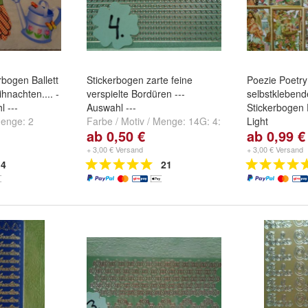
rbogen Ballett
Stickerbogen zarte feine
Poezie Poetry
hnachten.... -
verspielte Bordüren ---
selbstklebend
l ---
Auswahl ---
Stickerbogen 
 Menge:
2
Farbe / Motiv / Menge:
14G: 4:
Light
ab 0,50 €
ab 0,99 €
,
3 Baby -
1655 diam-grün-gold
,
14G: 16:
Motiv und Me
sa
und
weitere
1990 holo-lila-gold
und
+
-2- Kinder
,
-3
+ 3,00 € Versand
+ 3,00 € Versand
weitere ...
4
21