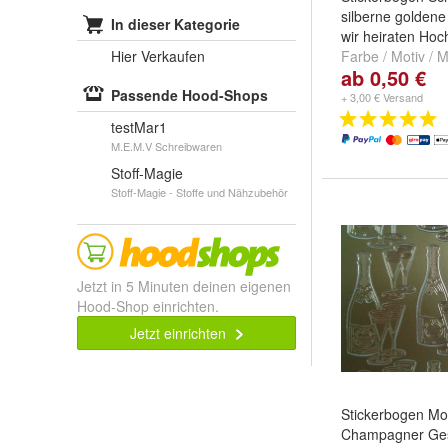
silberne goldene
In dieser Kategorie
wir heiraten Hoch
Hier Verkaufen
Farbe / Motiv / 
ab 0,50 €
4B:2:3637 gold 
Passende Hood-Shops
4B:3:3637 silber
+ 3,00 € Versand
und
+
testMar1
M.E.M.V Schreibwaren
Stoff-Magie
Stoff-Magie - Stoffe und Nähzubehör
Jetzt in 5 Minuten deinen eigenen
Hood-Shop einrichten.
Jetzt einrichten
Stickerbogen Mo
Champagner Ges