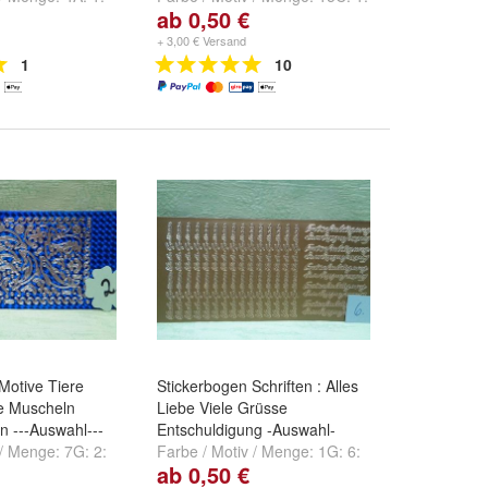
ab 0,50 €
A: 2: 314 silber
,
kupfer
,
15C: 2: gold
,
15C: 3:
ün-golden
und
silber
und
weitere ...
+ 3,00 € Versand
1
10
Motive Tiere
Stickerbogen Schriften : Alles
he Muscheln
Liebe Viele Grüsse
n ---Auswahl---
Entschuldigung -Auswahl-
 / Menge:
7G: 2:
Farbe / Motiv / Menge:
1G: 6:
ab 0,50 €
u
,
7G: 4:
1015 gold
,
1G: 7: 1015 silber
,