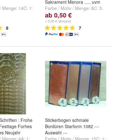
Sakrament Menora ..... uvm
 / Menge:
14C: 1:
Farbe / Motiv / Menge:
8C: 5:
ab 0,50 €
: 2: Starform
2166 silber
,
8C: 10: AP 151
4C: 3: Starform
silber
,
8C: 11: silber
und
+ 3,00 € Versand
nd
weitere ...
weitere ...
8
7
Schriften : Frohe
Stickerbogen schmale
Festtage Forhes
Bordüren Starform 1082 ---
hes Neujahr
Auswahl ---
 / Menge:
4A: 1:
Farbe / Motiv / Menge:
15C: 1: