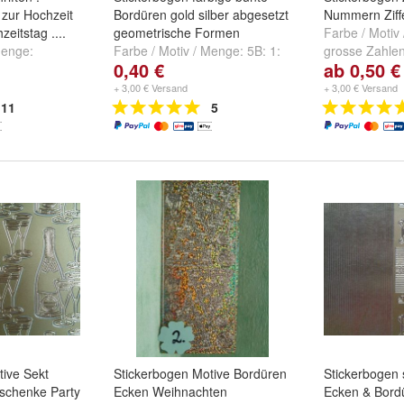
 zur Hochzeit
Bordüren gold silber abgesetzt
Nummern Ziffe
zeitstag ....
geometrische Formen
Farbe / Motiv
Menge:
Farbe / Motiv / Menge:
5B: 1:
grosse Zahlen
0,40 €
ab 0,50 €
Zur Hochzeit
,
3021 gelb-gold
,
5B: 2: 3021
439 silber "ver
 Zur Hochzeit
weiss gold
,
5B: 3: 3021 weiss
+ 3,00 € Versand
+ 3,00 € Versand
silber
und
weitere ...
11
5
tive Sekt
Stickerbogen Motive Bordüren
Stickerbogen 
chenke Party
Ecken Weihnachten
Ecken & Bordü