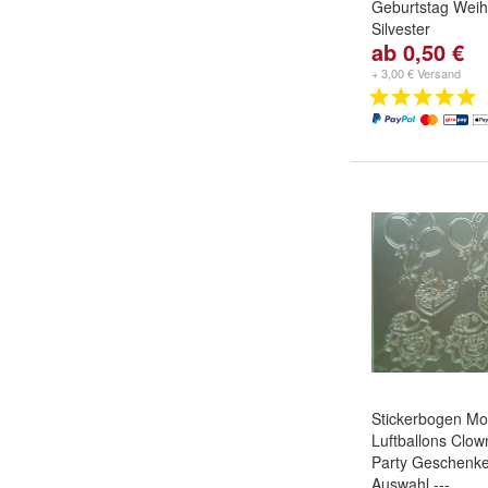
Geburtstag Wei
Silvester
ab 0,50 €
Farbe / Motiv /
Starform 1068 g
+ 3,00 € Versand
Starform 1068 si
Stickerbogen Mo
Luftballons Clow
Party Geschenke
Auswahl ---