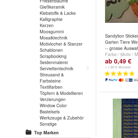
Friesenbäume
Gießkeramik
Klebstoffe & Lacke
Kalligraphie
Kerzen
Moosgummi
Sandylion Sticke
Mosaiktechnik
Garten Tiere Wei
Motivlocher & Stanzer
-- grosse Auswah
Schablonen
Farbe / Motiv /
Scrapbooking
ab 0,49 €
Gartenwerkzeug
Seidenmalerei
blau-
,
4 Baby ro
+ 1,60 € Versand
Serviettentechnik
...
Streusand &
Farbsteine
Textilfarben
Töpfern & Modellieren
Verzierungen
Window Color
Bastelsets
Werkzeuge & Zubehör
Sonstige
Top Marken