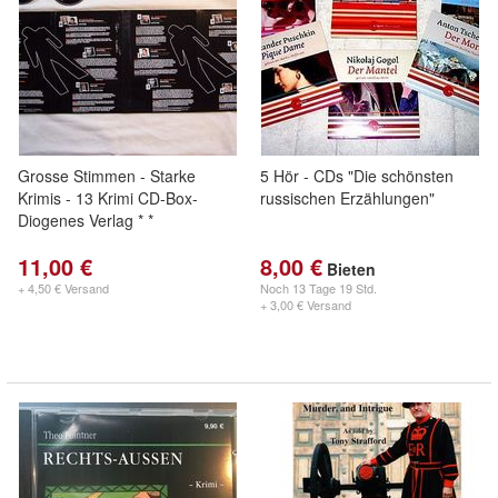
Grosse Stimmen - Starke
5 Hör - CDs "Die schönsten
Krimis - 13 Krimi CD-Box-
russischen Erzählungen"
Diogenes Verlag * *
11,00 €
8,00 €
Bieten
+ 4,50 € Versand
Noch
13 Tage 19 Std.
+ 3,00 € Versand