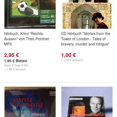
Hörbuch, Krimi "Rechts-
CD Hörbuch "Stories from the
Aussen" von Theo Pointner
Tower of London - Tales of
MP3
bravery, murder and intrigue"
2,95 €
1,00 €
+ 1,99 € Versand
1,95 € Bieten
Noch
3 Tage 4 Std.
+ 1,90 € Versand