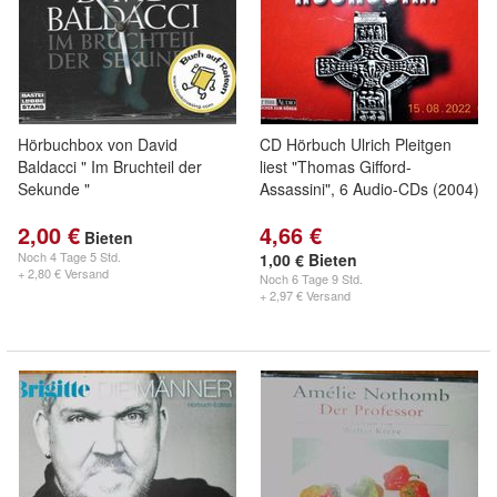
Hörbuchbox von David
CD Hörbuch Ulrich Pleitgen
Baldacci " Im Bruchteil der
liest "Thomas Gifford-
Sekunde "
Assassini", 6 Audio-CDs (2004)
2,00 €
4,66 €
Bieten
Noch
4 Tage 5 Std.
1,00 € Bieten
+ 2,80 € Versand
Noch
6 Tage 9 Std.
+ 2,97 € Versand