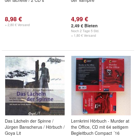
der lächelte / 2 CD s
der Vampire
8,98 €
4,99 €
+ 2,80 € Versand
2,49 € Bieten
Noch
2 Tage 5 Std.
+ 1,80 € Versand
Das Lächeln der Spinne /
Lernkrimi Hörbuch - Murder at
Jürgen Banscherus / Hörbuch /
the Office, CD mit 64 seitigem
Goya Lit
Begleitbuch Compact ´16