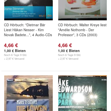
CD Hörbuch: "Dietmar Bär
CD Hörbuch: Walter Kreye liest
Liest Håkan Nesser - Kim
"Amélie Nothomb - Der
Novak Badete...", 4 Audio-CDs
Professor", 3 CDs (2003)
4,66 €
4,66 €
1,00 € Bieten
1,00 € Bieten
Noch
6 Tage 9 Std.
Noch
6 Tage 9 Std.
+ 2,97 € Versand
+ 2,97 € Versand