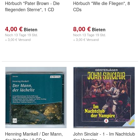
Hörbuch "Pater Brown - Die
Hörbuch "Wie die Fliegen", 8
fliegenden Sterne", 1 CD
CDs
4,00 €
8,00 €
Bieten
Bieten
Noch
13 Tage 19 Std.
Noch
13 Tage 19 Std.
+ 3,00 € Versand
+ 3,00 € Versand
Henning Mankell / Der Mann,
John Sinclair - 1 - Im Nachtclub