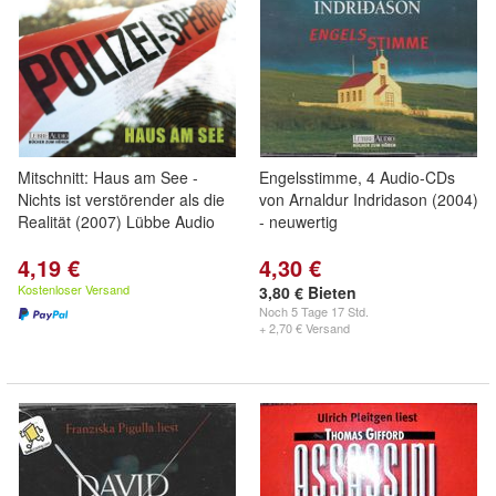
Mitschnitt: Haus am See -
Engelsstimme, 4 Audio-CDs
Nichts ist verstörender als die
von Arnaldur Indridason (2004)
Realität (2007) Lübbe Audio
- neuwertig
4,19 €
4,30 €
Kostenloser Versand
3,80 € Bieten
Noch
5 Tage 17 Std.
+ 2,70 € Versand