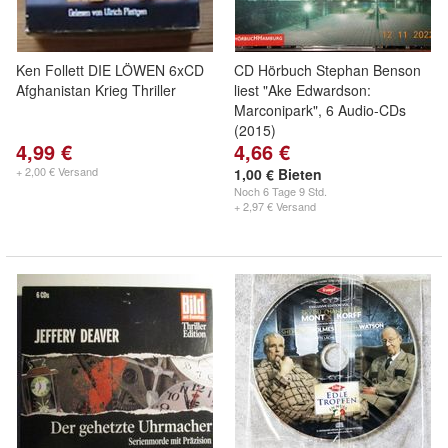
Ken Follett DIE LÖWEN 6xCD
CD Hörbuch Stephan Benson
Afghanistan Krieg Thriller
liest "Ake Edwardson:
Marconipark", 6 Audio-CDs
(2015)
4,99 €
4,66 €
+ 2,00 € Versand
1,00 € Bieten
Noch
6 Tage 9 Std.
+ 2,97 € Versand