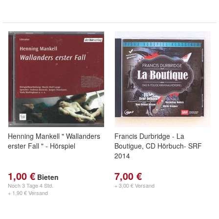
Henning Mankell " Wallanders
Francis Durbridge - La
erster Fall " - Hörspiel
Boutigue, CD Hörbuch- SRF
2014
1,00 €
7,00 €
Bieten
Noch
3 Tage 4 Std.
+ 3,00 € Versand
+ 1,90 € Versand