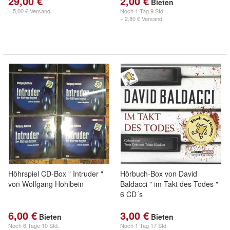
29,00 €
2,00 €
Bieten
+ 5,00 € Versand
Noch
1 Tag 9 Std.
+ 2,80 € Versand
Höhrspiel CD-Box " Intruder "
Hörbuch-Box von David
von Wolfgang Hohlbein
Baldacci " im Takt des Todes "
6 CD´s
6,00 €
3,00 €
Bieten
Bieten
Noch
6 Tage 10 Std.
Noch
1 Tag 17 Std.