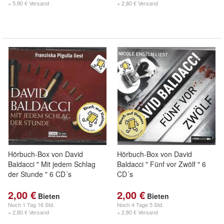
+ 5,90 € Versand
+ 2,80 € Versand
Hörbuch-Box von David
Hörbuch-Box von David
Baldacci " Mit jedem Schlag
Baldacci " Fünf vor Zwölf " 6
der Stunde " 6 CD´s
CD´s
2,00 €
2,00 €
Bieten
Bieten
Noch
1 Tag 16 Std.
Noch
4 Tage 5 Std.
+ 2,80 € Versand
+ 2,80 € Versand