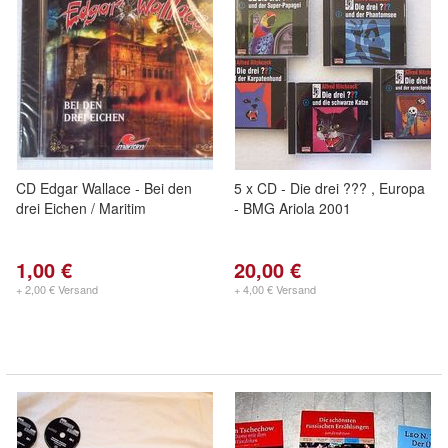
CD Edgar Wallace - Bei den
5 x CD - Die drei ??? , Europa
drei Eichen / Maritim
- BMG Ariola 2001
1,00 €
20,00 €
+ 2,00 € Versand
+ 4,00 € Versand