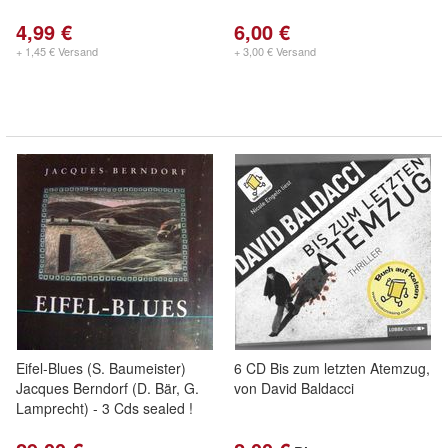
4,99 €
6,00 €
+ 1,45 € Versand
+ 3,00 € Versand
Eifel-Blues (S. Baumeister)
6 CD Bis zum letzten Atemzug,
Jacques Berndorf (D. Bär, G.
von David Baldacci
Lamprecht) - 3 Cds sealed !