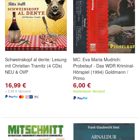
Schweinskopf al dente: Lesung
MC: Eva Maria Mudrich:
mit Christian Tramitz (4 CDs)
Probelauf - Das WDR Kriminal-
NEU & OVP
Hörspiel (1994) Goldmann /
Primo
16,99 €
6,00 €
+ 2,95 € Versand
Kostenloser Versand