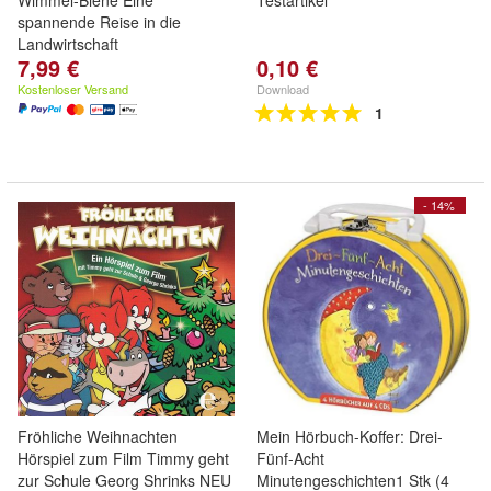
Wimmel-Biene Eine
Testartikel
spannende Reise in die
Landwirtschaft
7,99 €
0,10 €
Kostenloser Versand
Download
1
- 14%
Fröhliche Weihnachten
Mein Hörbuch-Koffer: Drei-
Hörspiel zum Film Timmy geht
Fünf-Acht
zur Schule Georg Shrinks NEU
Minutengeschichten1 Stk (4