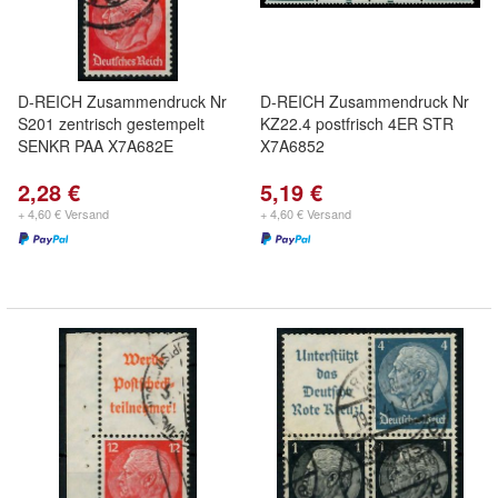
D-REICH Zusammendruck Nr
D-REICH Zusammendruck Nr
S201 zentrisch gestempelt
KZ22.4 postfrisch 4ER STR
SENKR PAA X7A682E
X7A6852
2,28 €
5,19 €
+ 4,60 € Versand
+ 4,60 € Versand