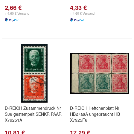
2,66 €
4,33 €
+ 4,60 € Versand
+ 4,60 € Versand
D-REICH Zusammendruck Nr
D-REICH Heftchenblatt Nr
S36 gestempelt SENKR PAAR
HB27aaA ungebraucht HB
X79251A
X7925F6
10,81 €
17,29 €