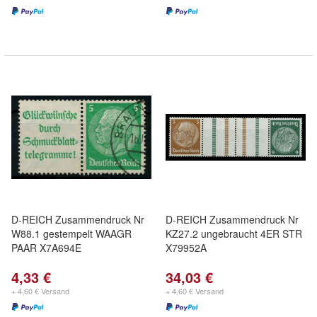
D-REICH Zusammendruck Nr
D-REICH Zusammendruck Nr
W88.1 gestempelt WAAGR
KZ27.2 ungebraucht 4ER STR
PAAR X7A694E
X79952A
4,33 €
34,03 €
+ 4,60 € Versand
+ 4,60 € Versand