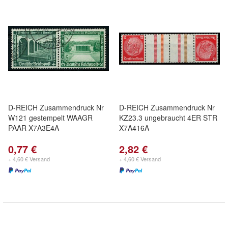
D-REICH Zusammendruck Nr
D-REICH Zusammendruck Nr
W121 gestempelt WAAGR
KZ23.3 ungebraucht 4ER STR
PAAR X7A3E4A
X7A416A
0,77 €
2,82 €
+ 4,60 € Versand
+ 4,60 € Versand