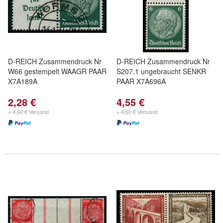
D-REICH Zusammendruck Nr
D-REICH Zusammendruck Nr
W66 gestempelt WAAGR PAAR
S207.1 ungebraucht SENKR
X7A189A
PAAR X7A696A
2,28 €
4,55 €
+ 4,60 € Versand
+ 4,60 € Versand