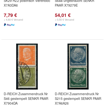
SK29 HZ2 postfrisch Viererbloc
S6aa ungebraucht SENKR
X7A3DA6
PAAR X79279E
7,79 €
54,01 €
+ 4,60 € Versand
+ 0,50 € Versand
D-REICH Zusammendruck Nr
D-REICH Zusammendruck Nr
S46 gestempelt SENKR PAAR
S215 gestempelt SENKR PAAR
X7904DA
X7A6A26