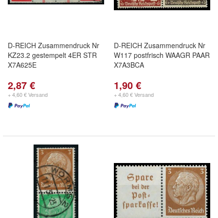
D-REICH Zusammendruck Nr
D-REICH Zusammendruck Nr
KZ23.2 gestempelt 4ER STR
W117 postfrisch WAAGR PAAR
X7A625E
X7A3BCA
2,87 €
1,90 €
+ 4,60 € Versand
+ 4,60 € Versand