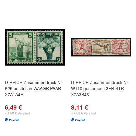
D-REICH Zusammendruck Nr
D-REICH Zusammendruck Nr
K25 postfrisch WAAGR PAAR
W110 gestempelt 3ER STR
X7A1A4E
X7A3B46
6,49 €
8,11 €
+ 4,60 € Versand
+ 4,60 € Versand