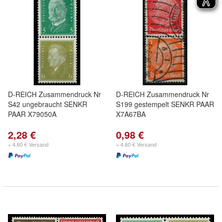
D-REICH Zusammendruck Nr
D-REICH Zusammendruck Nr
S42 ungebraucht SENKR
S199 gestempelt SENKR PAAR
PAAR X79050A
X7A67BA
2,28 €
0,98 €
+ 4,60 € Versand
+ 4,60 € Versand