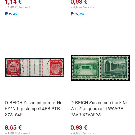
1,14 €
0,98 €
+ 4,60 € Versand
+ 4,60 € Versand
D-REICH Zusammendruck Nr
D-REICH Zusammendruck Nr
KZ23.1 gestempelt 4ER STR
W119 ungebraucht WAAGR
X7A184E
PAAR X7A3E2A
8,65 €
0,93 €
+ 4,60 € Versand
+ 4,60 € Versand