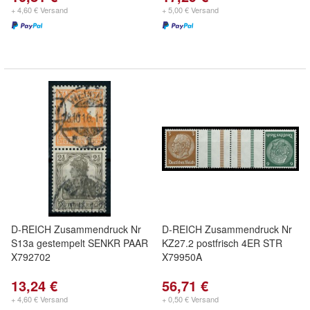
+ 4,60 € Versand
+ 5,00 € Versand
D-REICH Zusammendruck Nr
D-REICH Zusammendruck Nr
S13a gestempelt SENKR PAAR
KZ27.2 postfrisch 4ER STR
X792702
X79950A
13,24 €
56,71 €
+ 4,60 € Versand
+ 0,50 € Versand