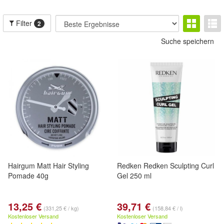
Filter
2
Suche speichern
Hairgum Matt Hair Styling
Redken Redken Sculpting Curl
Pomade 40g
Gel 250 ml
13,25 €
39,71 €
(331,25 € / kg)
(158,84 € / l)
Kostenloser Versand
Kostenloser Versand