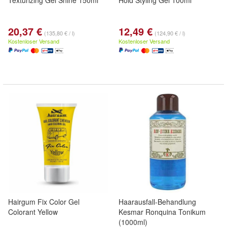
Texturizing Gel Shine 150ml
Hold Styling Gel 100ml
20,37 €
12,49 €
(135,80 € / l)
(124,90 € / l)
Kostenloser Versand
Kostenloser Versand
Hairgum Fix Color Gel
Haarausfall-Behandlung
Colorant Yellow
Kesmar Ronquina Tonikum
(1000ml)