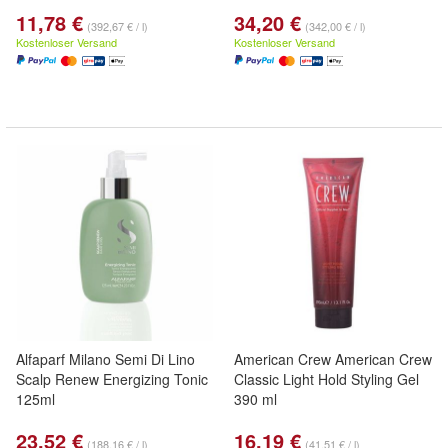
11,78 €
34,20 €
(392,67 € / l)
(342,00 € / l)
Kostenloser Versand
Kostenloser Versand
Alfaparf Milano Semi Di Lino
American Crew American Crew
Scalp Renew Energizing Tonic
Classic Light Hold Styling Gel
125ml
390 ml
23,52 €
16,19 €
(188,16 € / l)
(41,51 € / l)