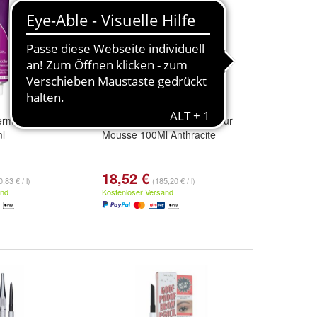
ermanent Hair
Depot 210 Temporary Colour
ml
Mousse 100Ml Anthracite
18,52 €
,83 € / l)
(185,20 € / l)
and
Kostenloser Versand