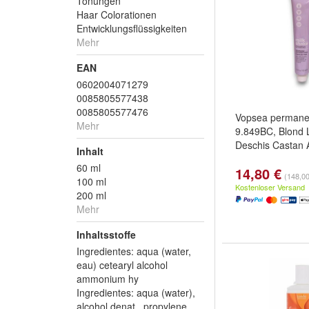
Tönungen
Haar Colorationen
Entwicklungsflüssigkeiten
Mehr
EAN
0602004071279
0085805577438
0085805577476
Vopsea permanen
Mehr
9.849BC, Blond
Deschis Castan 
Inhalt
60 ml
14,80 €
(148,00 
100 ml
Kostenloser Versand
200 ml
Mehr
Inhaltsstoffe
Ingredientes: aqua (water,
eau) cetearyl alcohol
ammonium hy
Ingredientes: aqua (water),
alcohol denat., propylene