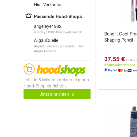
Hier Verkaufen
Passende Hood-Shops
angeleye1962
angeleye1962-Beauty+Kosmetik
Benefit Goof Pro
Shaping Pencil
AllgäuQuelle
AllgäuQuelle Naturprodukte - Dein
Allgäu-Erlebnis
37,55 €
(1.877,
Kostenloser Versand
Jetzt in 5 Minuten deinen eigenen
Hood-Shop einrichten.
Jetzt einrichten