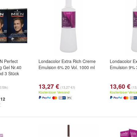
N Perfect
Londacolor Extra Rich Creme
Londacolor E
g Gel Nr.40
Emulsion 6% 20 Vol. 1000 ml
Emulsion 9% 3
nd 3 Stück
13,27 €
13,60 €
€/Stk)
(13,27 €/l)
(13,
Kostenloser Versand
Kostenloser Vers
12