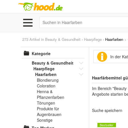
273 Artikel in
Beauty & Gesundheit
›
Haarpflege
›
Haarfarben
>
Kategorie
In der Ka
Beauty & Gesundheit
Haarpflege
Haarfarben
Haarfärbemittel g
Blondierung
Coloration
Im Bereich "Beauty
Henna &
Angebote starten be
Pflanzenfarben
Tönungen
Produkte für
Suche speichern
Augenbrauen
Sonstige
Bestseller