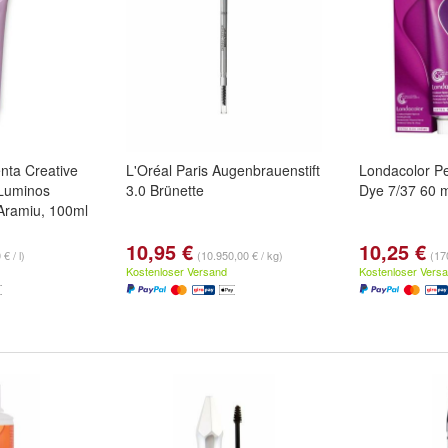
ta Creative
L'Oréal Paris Augenbrauenstift
Londacolor P
 Luminos
3.0 Brünette
Dye 7/37 60 
Aramiu, 100ml
10,95 €
10,25 €
€ / l)
(10.950,00 € / kg)
(170
Kostenloser Versand
Kostenloser Vers