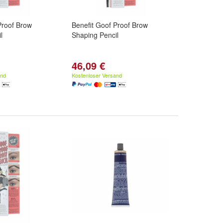
Proof Brow
Benefit Goof Proof Brow
l
Shaping Pencil
46,09 €
and
Kostenloser Versand