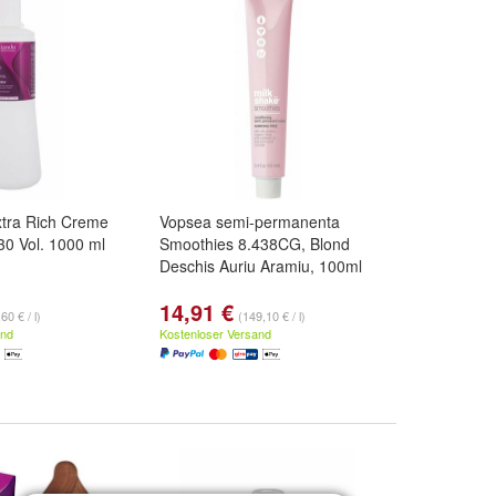
xtra Rich Creme
Vopsea semi-permanenta
0 Vol. 1000 ml
Smoothies 8.438CG, Blond
Deschis Auriu Aramiu, 100ml
14,91 €
60 € / l)
(149,10 € / l)
and
Kostenloser Versand