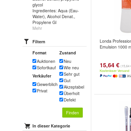
glycol
Ingredientes: Aqua (Eau-
Water), Alcohol Denat.,
Propylene Gl
Mehr
Londa Profession
Filtern
Emulsion 1000 m
Format
Zustand
Auktionen
Neu
15,64 €
(15,64 €
Sofortkauf
Wie neu
Kostenloser Versand
Sehr gut
Verkäufer
Gut
Gewerblich
Akzeptabel
Privat
Überholt
Defekt
Finden
In dieser Kategorie