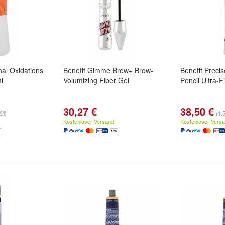
al Oxidations
Benefit Gimme Brow+ Brow-
Benefit Preci
l
Volumizing Fiber Gel
Pencil Ultra-F
30,27 €
38,50 €
/l)
(1.
Kostenloser Versand
Kostenloser Vers