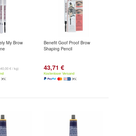
sely My Brow
Benefit Goof Proof Brow
ine
Shaping Pencil
43,71 €
540,00 € / kg)
and
Kostenloser Versand