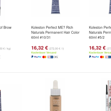
of Brow
Koleston Perfect ME? Rich
Koleston Perf
Naturals Permanent Hair Color
Naturals Perm
60ml #10/31
60ml #5/2
16,32 €
16,32 €
50 € / kg)
(272,00 € / l)
(272
Kostenloser Versand
Kostenloser Vers