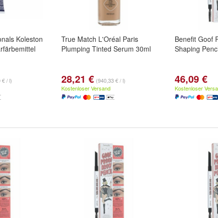
nals Koleston
True Match L'Oréal Paris
Benefit Goof 
färbemittel
Plumping Tinted Serum 30ml
Shaping Penci
28,21 €
46,09 €
€ / l)
(940,33 € / l)
Kostenloser Versand
Kostenloser Vers