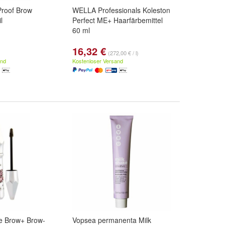
Proof Brow
WELLA Professionals Koleston
l
Perfect ME+ Haarfärbemittel
60 ml
16,32 €
(272,00 € / l)
and
Kostenloser Versand
e Brow+ Brow-
Vopsea permanenta Milk