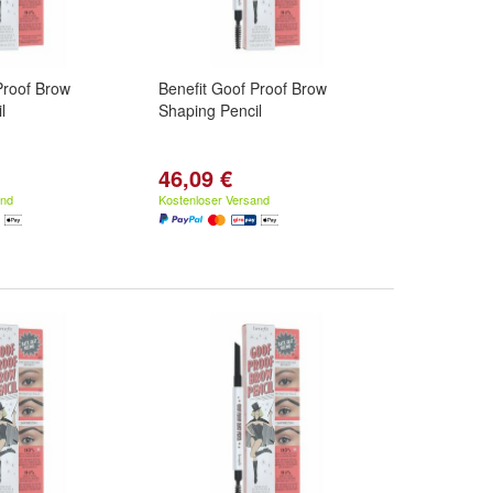
Proof Brow
Benefit Goof Proof Brow
l
Shaping Pencil
46,09 €
and
Kostenloser Versand