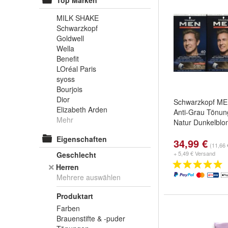
Top Marken
MILK SHAKE
Schwarzkopf
Goldwell
Wella
Benefit
LOréal Paris
syoss
Bourjois
Dior
Schwarzkopf ME
Elizabeth Arden
Anti-Grau Tönun
Mehr
Natur Dunkelblo
Eigenschaften
34,99 €
(11,66 
+ 5,49 € Versand
Geschlecht
Herren
Mehrere auswählen
Produktart
Farben
Brauenstifte & -puder