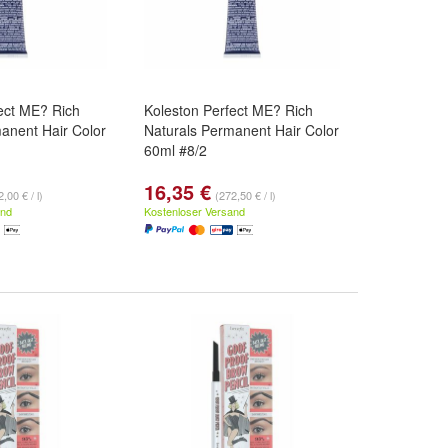
ect ME? Rich
Koleston Perfect ME? Rich
anent Hair Color
Naturals Permanent Hair Color
60ml #8/2
16,35 €
,00 € / l)
(272,50 € / l)
and
Kostenloser Versand