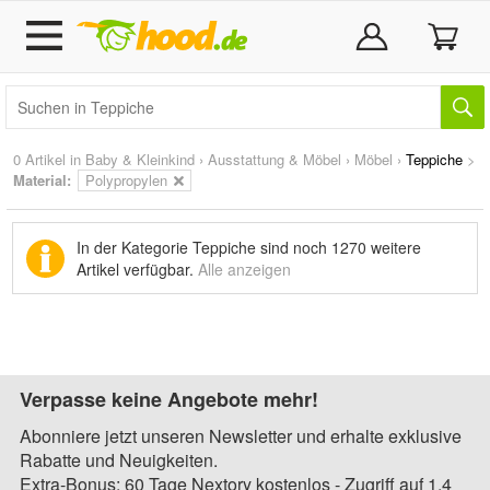
0 Artikel in
Baby & Kleinkind
›
Ausstattung & Möbel
›
Möbel
›
Teppiche
>
Material:
Polypropylen
In der Kategorie Teppiche sind noch
1270 weitere
Artikel
verfügbar.
Alle anzeigen
Verpasse keine Angebote mehr!
Abonniere jetzt unseren Newsletter und erhalte exklusive
Rabatte und Neuigkeiten.
Extra-Bonus: 60 Tage Nextory kostenlos - Zugriff auf 1,4