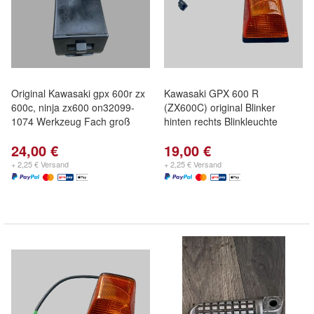
Original Kawasaki gpx 600r zx
Kawasaki GPX 600 R
600c, ninja zx600 on32099-
(ZX600C) original Blinker
1074 Werkzeug Fach groß
hinten rechts Blinkleuchte
24,00 €
19,00 €
+ 2,25 € Versand
+ 2,25 € Versand