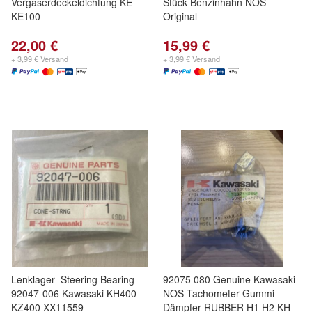
Vergaserdeckeldichtung KE
Stück Benzinhahn NOS
KE100
Original
22,00 €
15,99 €
+ 3,99 € Versand
+ 3,99 € Versand
Lenklager- Steering Bearing
92075 080 Genuine Kawasaki
92047-006 Kawasaki KH400
NOS Tachometer Gummi
KZ400 XX11559
Dämpfer RUBBER H1 H2 KH