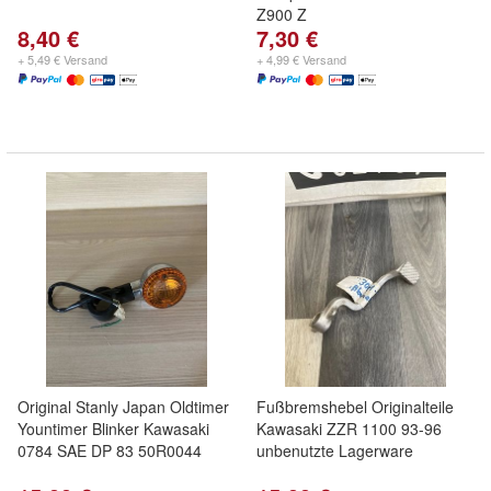
Z900 Z
8,40 €
7,30 €
+ 5,49 € Versand
+ 4,99 € Versand
Original Stanly Japan Oldtimer
Fußbremshebel Originalteile
Yountimer Blinker Kawasaki
Kawasaki ZZR 1100 93-96
0784 SAE DP 83 50R0044
unbenutzte Lagerware