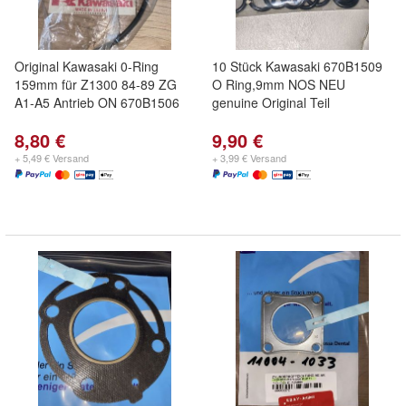
Original Kawasaki 0-Ring
10 Stück Kawasaki 670B1509
159mm für Z1300 84-89 ZG
O Ring,9mm NOS NEU
A1-A5 Antrieb ON 670B1506
genuine Original Teil
8,80 €
9,90 €
+ 5,49 € Versand
+ 3,99 € Versand