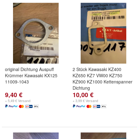
original Dichtung Auspuff
2 Stück Kawasaki KZ400
Krümmer Kawasaki KX125
KZ650 KZ7 VW00 KZ750
11009-1043
KZ900 KZ1000 Kettenspanner
Dichtung
9,40 €
10,00 €
+ 5,49 € Versand
+ 3,99 € Versand