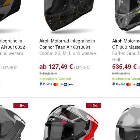
ntegralhelm
Airoh Motorrad Integralhelm
Airoh Motorra
e AI10010032
Connor Titan AI10010091
GP 800 Maste
und
weitere
Größe:
XS
,
M
,
L
und
weitere
Farbe:
Grau/S
...
Gelb
ab 127,49 €
535,49 €
(127,49 €/)
(127,49 €/)
(
149,99 €
629,99 €
Kostenloser Versand
Kostenloser Vers
- 15%
- 15%