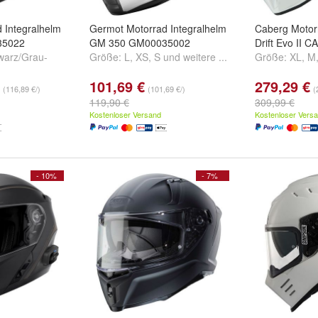
 Integralhelm
Germot Motorrad Integralhelm
Caberg Motor
35022
GM 350 GM00035002
Drift Evo II 
warz/Grau-
Größe:
L
,
XS
,
S
und
weitere ...
Größe:
XL
,
M
101,69 €
279,29 €
(116,89 €/)
(101,69 €/)
(
119,90 €
309,99 €
Kostenloser Versand
Kostenloser Vers
- 10%
- 7%