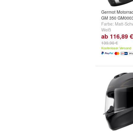
Germot Motorrad
GM 350 GM000
Farbe:
Matt-Sch
Weiß
ab 116,89 €
139,90 €
Kostenloser Versand