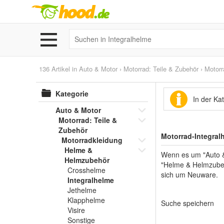
136 Artikel in
Auto & Motor
›
Motorrad: Teile & Zubehör
›
Motorr
Kategorie
In der Ka
Auto & Motor
Motorrad: Teile &
Zubehör
Motorrad-Integral
Motorradkleidung
Helme &
Wenn es um "Auto & 
Helmzubehör
"Helme & Helmzubehö
Crosshelme
sich um Neuware.
Integralhelme
Jethelme
Klapphelme
Suche speichern
Visire
Sonstige