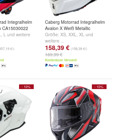
rad Integralhelm
Caberg Motorrad Integralhelm
m CA15030022
Avalon X Weiß Metallic
L
,
L
und
weitere
Größe:
XS
,
XXL
,
XL
und
weitere ...
158,39 €
357,19 €/)
(158,39 €/)
169,99 €
and
Kostenloser Versand
- 10%
- 10%