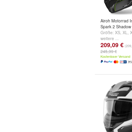
Airoh Motorrad I
Spark 2 Shadow
Größe:
XS
,
XL
,
weitere ...
209,09 €
(209,
245,99 €
Kostenloser Versand