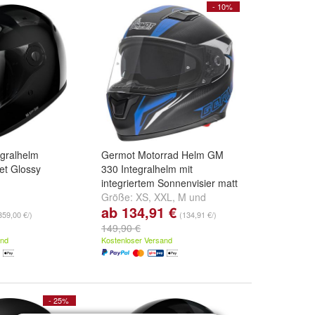
- 10%
egralhelm
Germot Motorrad Helm GM
t Glossy
330 Integralhelm mit
integriertem Sonnenvisier matt
Größe:
XS
,
XXL
,
M
und
ab 134,91 €
weitere ...
359,00 €/)
(134,91 €/)
149,90 €
and
Kostenloser Versand
- 25%