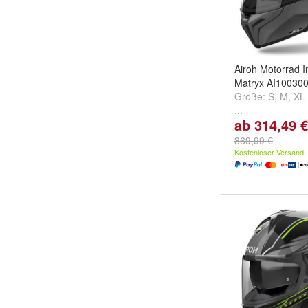
Airoh Motorrad I
Matryx AI10030
Größe:
S
,
M
,
XL
...
ab 314,49 €
369,99 €
Kostenloser Versand