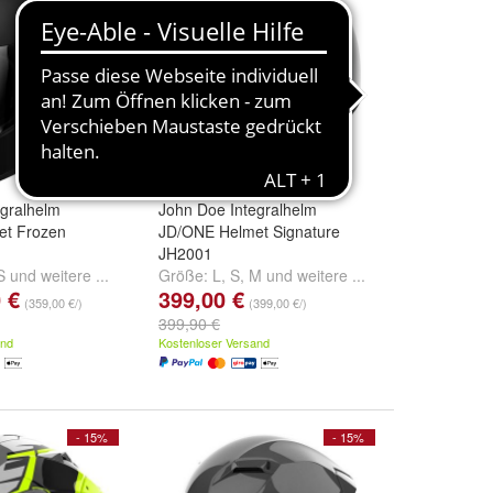
egralhelm
John Doe Integralhelm
et Frozen
JD/ONE Helmet Signature
JH2001
S
und
weitere ...
Größe:
L
,
S
,
M
und
weitere ...
 €
399,00 €
(359,00 €/)
(399,00 €/)
399,90 €
and
Kostenloser Versand
- 15%
- 15%