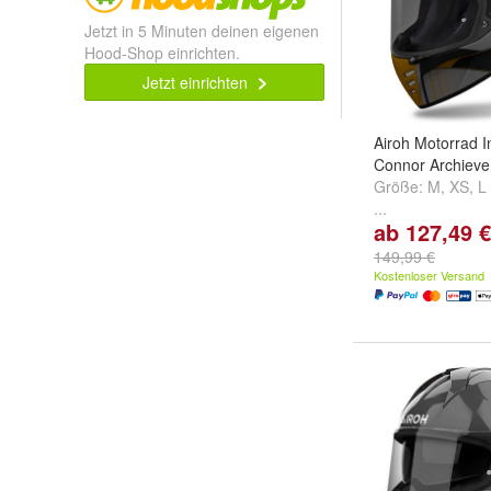
Jetzt in 5 Minuten deinen eigenen
Hood-Shop einrichten.
Jetzt einrichten
Airoh Motorrad I
Connor Archiev
Größe:
M
,
XS
,
L
...
ab 127,49 €
149,99 €
Kostenloser Versand