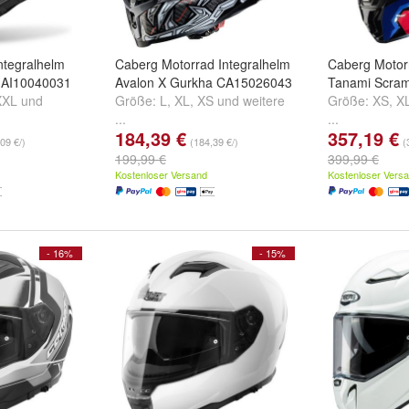
ntegralhelm
Caberg Motorrad Integralhelm
Caberg Motor
 AI10040031
Avalon X Gurkha CA15026043
Tanami Scra
XXL
und
Größe:
L
,
XL
,
XS
und
weitere
Größe:
XS
,
X
...
...
184,39 €
357,19 €
09 €/)
(184,39 €/)
(
199,99 €
399,99 €
Kostenloser Versand
Kostenloser Vers
- 16%
- 15%