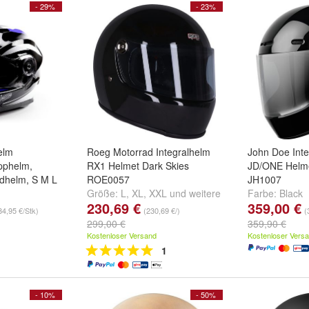
- 29%
- 23%
Helm
Roeg Motorrad Integralhelm
John Doe Int
apphelm,
RX1 Helmet Dark Skies
JD/ONE Helme
dhelm, S M L
ROE0057
JH1007
Größe:
L
,
XL
,
XXL
und
weitere
Farbe:
Black
230,69 €
359,00 €
warz
,
Rot-
...
84,95 €/Stk)
(230,69 €/)
(
au-Schwarz
299,00 €
359,90 €
Kostenloser Versand
Kostenloser Vers
1
- 10%
- 50%