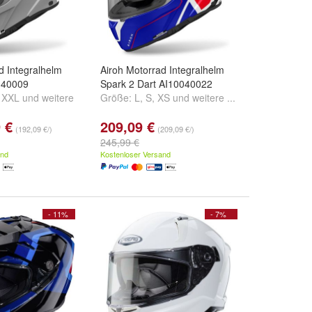
d Integralhelm
Airoh Motorrad Integralhelm
040009
Spark 2 Dart AI10040022
,
XXL
und
weitere
Größe:
L
,
S
,
XS
und
weitere ...
 €
209,09 €
(192,09 €/)
(209,09 €/)
245,99 €
and
Kostenloser Versand
- 11%
- 7%