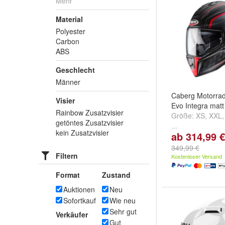
Mehr
Material
Polyester
Carbon
ABS
Geschlecht
Männer
Caberg Motorrad
Visier
Evo Integra matt
Rainbow Zusatzvisier
Größe:
XS
,
XXL
getöntes Zusatzvisier
...
kein Zusatzvisier
ab 314,99 €
349,99 €
Filtern
Kostenloser Versand
Format
Zustand
Auktionen
Neu
Sofortkauf
Wie neu
Sehr gut
Verkäufer
Gut