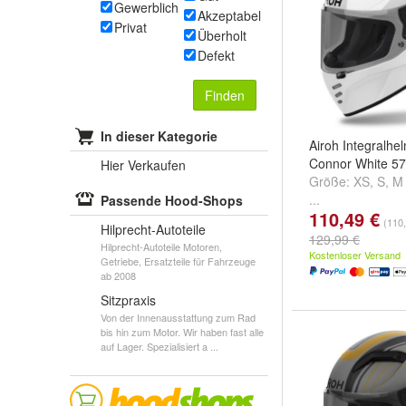
Gewerblich
Akzeptabel
Privat
Überholt
Defekt
Finden
In dieser Kategorie
Airoh Integralhe
Connor White 5
Hier Verkaufen
Größe:
XS
,
S
,
M
...
Passende Hood-Shops
110,49 €
(110,
Hilprecht-Autoteile
129,99 €
Hilprecht-Autoteile Motoren,
Kostenloser Versand
Getriebe, Ersatzteile für Fahrzeuge
ab 2008
Sitzpraxis
Von der Innenausstattung zum Rad
bis hin zum Motor. Wir haben fast alle
auf Lager. Spezialisiert a ...