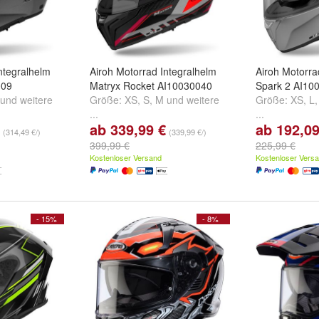
ntegralhelm
Airoh Motorrad Integralhelm
Airoh Motorra
009
Matryx Rocket AI10030040
Spark 2 AI10
und
weitere
Größe:
XS
,
S
,
M
und
weitere
Größe:
XS
,
L
...
...
ab 339,99 €
ab 192,09
(314,49 €/)
(339,99 €/)
399,99 €
225,99 €
Kostenloser Versand
Kostenloser Vers
- 15%
- 8%