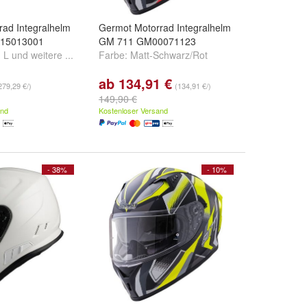
rad Integralhelm
Germot Motorrad Integralhelm
CA15013001
GM 711 GM00071123
,
L
und
weitere ...
Farbe:
Matt-Schwarz/Rot
ab 134,91 €
279,29 €/)
(134,91 €/)
149,90 €
and
Kostenloser Versand
- 38%
- 10%