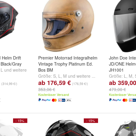
 Helm Drift
Premier Motorrad Integralhelm
John Doe Int
 Black/Gray
Vintage Trophy Platinum Ed.
JD/ONE Helm
,
L
und
weitere
Bos BM
JH1001
Größe:
S
,
L
,
M
und
weitere ...
Größe:
L
,
M
,
ab 176,59 €
ab 359,00
(314,99 €/)
(176,59 €/)
353,06 €
479,00 €
Kostenloser Versand
Kostenloser Vers
- 15%
- 15%