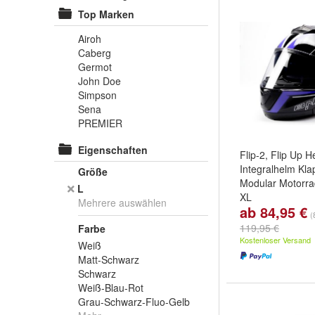
Top Marken
Airoh
Caberg
Germot
John Doe
Simpson
Sena
PREMIER
Eigenschaften
Flip-2, Flip Up 
Integralhelm Kl
Größe
Modular Motorra
L
XL
Mehrere auswählen
ab 84,95 €
Farbe:
Matt-Sch
(
Schwarz
und
Bl
119,95 €
Farbe
Kostenloser Versand
Weiß
Matt-Schwarz
Schwarz
Weiß-Blau-Rot
Grau-Schwarz-Fluo-Gelb