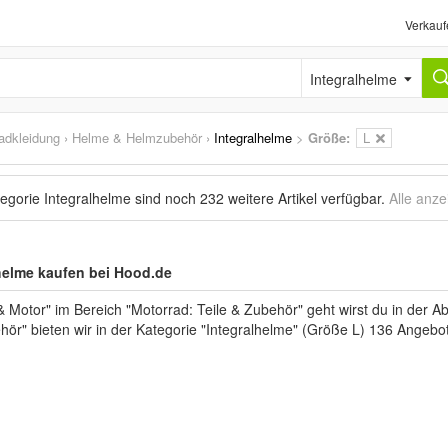
Verkauf
Integralhelme
adkleidung
›
Helme & Helmzubehör
›
Integralhelme
>
Größe:
L
tegorie Integralhelme sind noch
232 weitere Artikel
verfügbar.
Alle anze
helme kaufen bei Hood.de
Motor" im Bereich "Motorrad: Teile & Zubehör" geht wirst du in der A
r" bieten wir in der Kategorie "Integralhelme" (Größe L) 136 Angebote