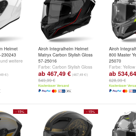
lm Helmet
Airoh Integralhelm Helmet
Airoh Integra
7-230243
Matryx Carbon Stylish Gloss
800 Master Ye
und
weitere
57-25016
25070
Farbe:
Carbon Stylish Gloss
Farbe:
Yellow
ab 467,49 €
ab 534,64
49 €/)
(467,49 €/)
549,99 €
628,99 €
Kostenloser Versand
Kostenloser Vers
- 15%
- 15%