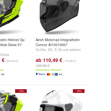
lhelm Helmet Gp
Airoh Motorrad Integralhelm
llow Gloss 57-
Connor AI10010007
Größe:
XS
,
S
,
M
und
weitere
 Gloss
...
 €
ab 110,49 €
(534,64 €/)
(110,49 €/)
129,99 €
and
Kostenloser Versand
- 15%
- 15%