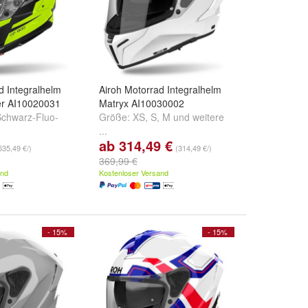
d Integralhelm
Airoh Motorrad Integralhelm
r AI10020031
Matryx AI10030002
chwarz-Fluo-
Größe:
XS
,
S
,
M
und
weitere
...
ab 314,49 €
535,49 €/)
(314,49 €/)
369,99 €
and
Kostenloser Versand
- 15%
- 15%