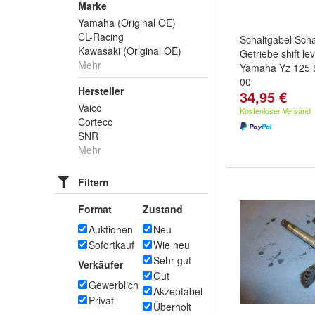
Marke
Yamaha (Original OE)
CL-Racing
Schaltgabel Sch
Kawasaki (Original OE)
Getriebe shift le
Mehr
Yamaha Yz 125 
00
Hersteller
34,95 €
Vaico
Kostenloser Versand
Corteco
SNR
Mehr
Filtern
Format
Zustand
Auktionen
Neu
Sofortkauf
Wie neu
Sehr gut
Verkäufer
Gut
Gewerblich
Akzeptabel
Privat
Überholt