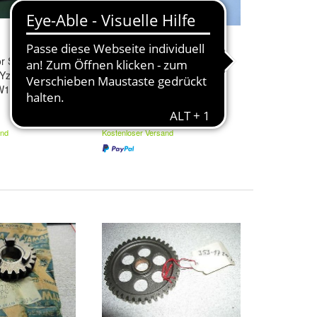
or Segment passt
Zahnrad Getriebe 2-Gang
 Yz 100 125 Mx
sprocket gear passt an
W1-18185-00
Yamaha Yz 100 125 2W5-
17221
21,95 €
and
Kostenloser Versand