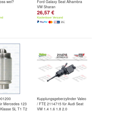
oss wei?
Ford Galaxy Seat Alhambra
VW Sharan
26,57 €
and
Kostenloser Versand
001200
Kupplungsgeberzylinder Valeo
für Mercedes 123
/ FTE 2114715 für Audi Seat
-Klasse SL T1 T2
VW 1.4 1.6 1.8 2.0