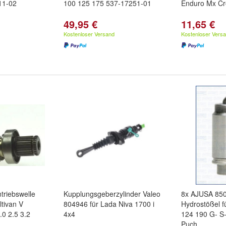
11-02
100 125 175 537-17251-01
Enduro Mx Cr
49,95 €
11,65 €
Kostenloser Versand
Kostenloser Vers
triebswelle
Kupplungsgeberzylinder Valeo
8x AJUSA 85
tivan V
804946 für Lada Niva 1700 i
Hydrostößel 
.0 2.5 3.2
4x4
124 190 G- S
Puch