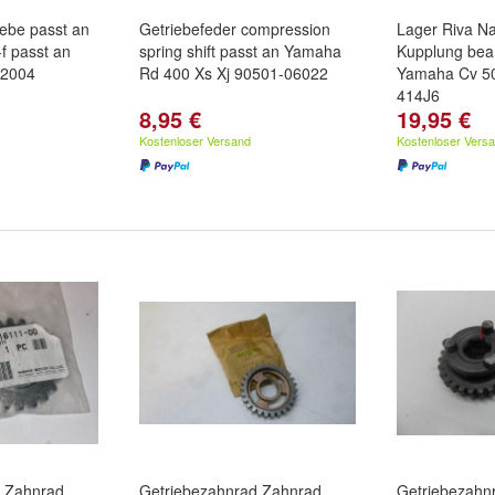
iebe passt an
Getriebefeder compression
Lager Riva Na
f passt an
spring shift passt an Yamaha
Kupplung bear
 2004
Rd 400 Xs Xj 90501-06022
Yamaha Cv 50
414J6
8,95 €
19,95 €
Kostenloser Versand
Kostenloser Vers
d Zahnrad
Getriebezahnrad Zahnrad
Getriebezahn