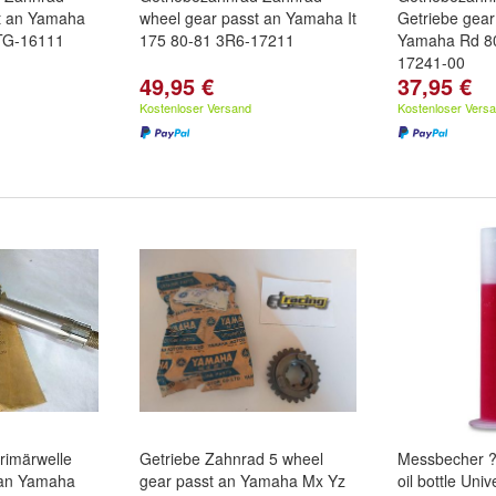
t an Yamaha
wheel gear passt an Yamaha It
Getriebe gear
5TG-16111
175 80-81 3R6-17211
Yamaha Rd 8
17241-00
49,95 €
37,95 €
Kostenloser Versand
Kostenloser Vers
rimärwelle
Getriebe Zahnrad 5 wheel
Messbecher ?
t an Yamaha
gear passt an Yamaha Mx Yz
oil bottle Uni