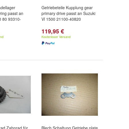
dellager
Getriebeteile Kupplung gear
ing passt an
primary drive passt an Suzuki
 80 93310-
Vl 1500 21100-40820
119,95 €
and
Kostenloser Versand
rad Zahnrad für
Blech Schaltung Getriebe plate