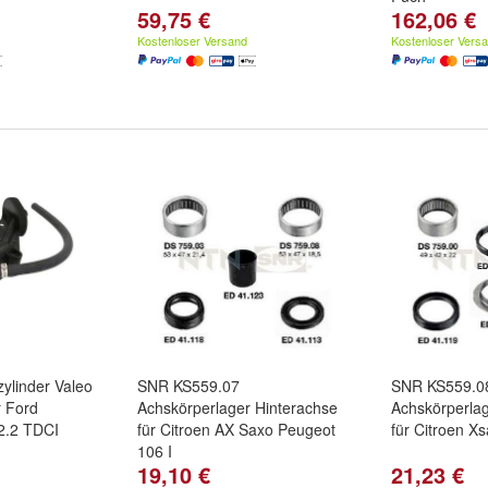
59,75 €
162,06 €
Kostenloser Versand
Kostenloser Vers
ylinder Valeo
SNR KS559.07
SNR KS559.0
 Ford
Achskörperlager Hinterachse
Achskörperlag
 2.2 TDCI
für Citroen AX Saxo Peugeot
für Citroen X
106 I
19,10 €
21,23 €