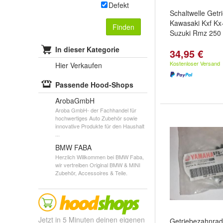
Defekt
Schaltwelle Getr
Kawasaki Kxf Kx-
Finden
Suzuki Rmz 250
In dieser Kategorie
34,95 €
Kostenloser Versand
Hier Verkaufen
Passende Hood-Shops
ArobaGmbH
Aroba GmbH- der Fachhandel für
hochwertiges Auto Zubehör sowie
innovative Produkte für den Haushalt
...
BMW FABA
Herzlich Willkommen bei BMW Faba,
wir vertreiben Original BMW & MINI
Zubehör, Accessoires & Teile.
Jetzt in 5 Minuten deinen eigenen
Getriebezahnra