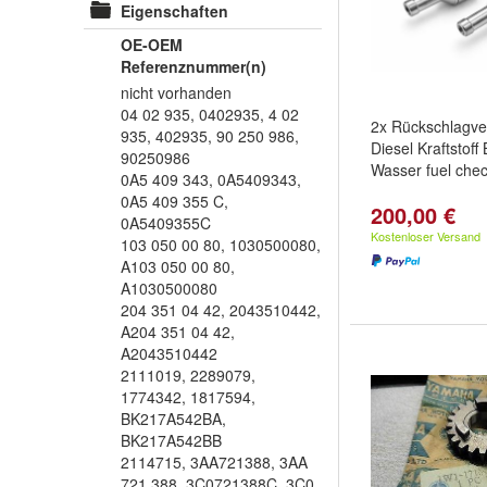
Eigenschaften
OE-OEM
Referenznummer(n)
nicht vorhanden
04 02 935, 0402935, 4 02
2x Rückschlagve
935, 402935, 90 250 986,
Diesel Kraftstoff
90250986
Wasser fuel chec
0A5 409 343, 0A5409343,
0A5 409 355 C,
200,00 €
0A5409355C
Kostenloser Versand
103 050 00 80, 1030500080,
A103 050 00 80,
A1030500080
204 351 04 42, 2043510442,
A204 351 04 42,
A2043510442
2111019, 2289079,
1774342, 1817594,
BK217A542BA,
BK217A542BB
2114715, 3AA721388, 3AA
721 388, 3C0721388C, 3C0