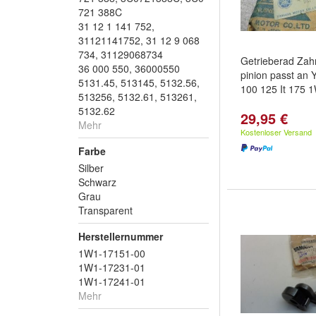
721 388C
31 12 1 141 752,
31121141752, 31 12 9 068
734, 31129068734
Getrieberad Zah
36 000 550, 36000550
pinion passt an
5131.45, 513145, 5132.56,
100 125 It 175 
513256, 5132.61, 513261,
5132.62
29,95 €
Mehr
Kostenloser Versand
Farbe
Silber
Schwarz
Grau
Transparent
Herstellernummer
1W1-17151-00
1W1-17231-01
1W1-17241-01
Mehr