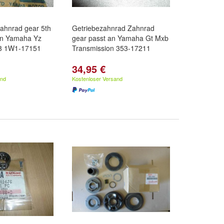
ahnrad gear 5th
Getriebezahnrad Zahnrad
 an Yamaha Yz
gear passt an Yamaha Gt Mxb
78 1W1-17151
Transmission 353-17211
34,95 €
and
Kostenloser Versand