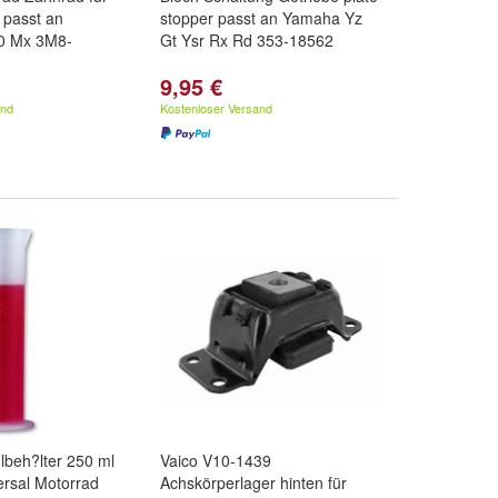
 passt an
stopper passt an Yamaha Yz
0 Mx 3M8-
Gt Ysr Rx Rd 353-18562
9,95 €
and
Kostenloser Versand
lbeh?lter 250 ml
Vaico V10-1439
versal Motorrad
Achskörperlager hinten für