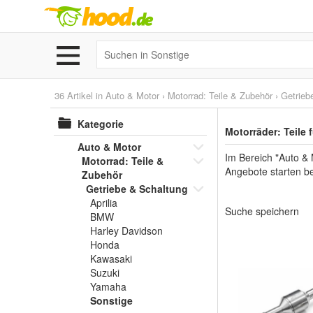
36 Artikel in
Auto & Motor
›
Motorrad: Teile & Zubehör
›
Getrieb
Kategorie
Motorräder: Teile 
Auto & Motor
Im Bereich "Auto & 
Motorrad: Teile &
Angebote starten be
Zubehör
Getriebe & Schaltung
Aprilia
Suche speichern
BMW
Harley Davidson
Honda
Kawasaki
Suzuki
Yamaha
Sonstige