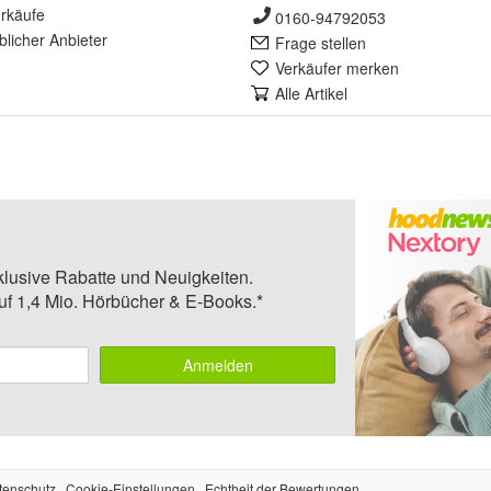
rkäufe
0160-94792053
lich
er Anbieter
Frage stellen
Verkäufer merken
Alle Artikel
klusive Rabatte und Neuigkeiten.
auf 1,4 Mio. Hörbücher & E-Books.*
Anmelden
tenschutz
Cookie-Einstellungen
Echtheit der Bewertungen