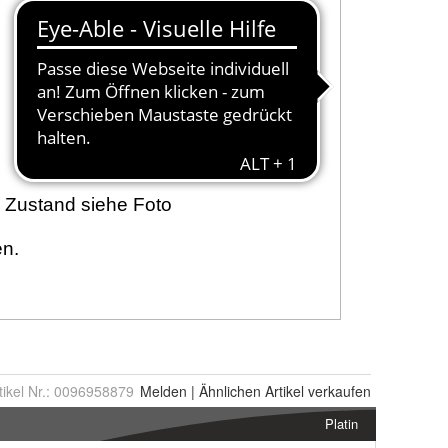
tikel Nr.:
0096958879
Melden
|
Ähnlichen
Artikel verkaufen
Platin