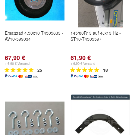
Ersatzrad 4.50x10 T4505633 -
145/80R13 auf 4Jx13 H2 -
AV10-599034
ST10-T4505597
67,90 €
61,90 €
+ 6,90 € Versand
+ 6,90 € Versand
25
18