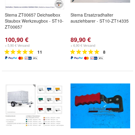
Stema ZT00657 Deichselbox
Stema Ersatzradhalter
Staubox Werkzeugbox - ST10-
ausziehbarer - ST10-ZT14335
ZT00657
100,90 €
89,90 €
+ 5,90 € Versand
+ 6,90 € Versand
11
8