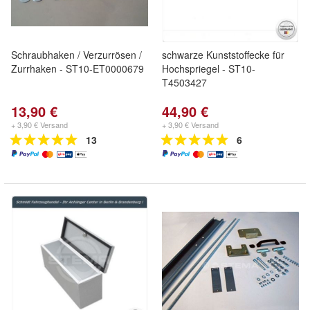
Schraubhaken / Verzurrösen /
schwarze Kunststoffecke für
Zurrhaken - ST10-ET0000679
Hochspriegel - ST10-
T4503427
13,90 €
44,90 €
+ 3,90 € Versand
+ 3,90 € Versand
13
6