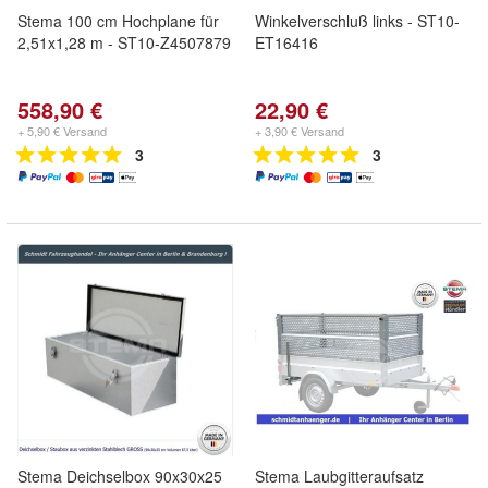
Stema 100 cm Hochplane für
Winkelverschluß links - ST10-
2,51x1,28 m - ST10-Z4507879
ET16416
558,90 €
22,90 €
+ 5,90 € Versand
+ 3,90 € Versand
3
3
Stema Deichselbox 90x30x25
Stema Laubgitteraufsatz