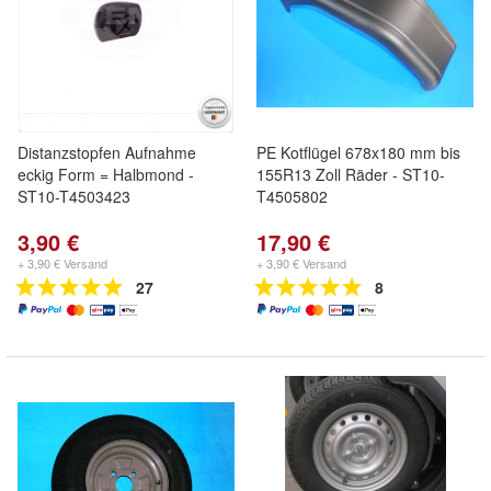
Distanzstopfen Aufnahme
PE Kotflügel 678x180 mm bis
eckig Form = Halbmond -
155R13 Zoll Räder - ST10-
ST10-T4503423
T4505802
3,90 €
17,90 €
+ 3,90 € Versand
+ 3,90 € Versand
27
8