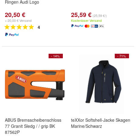
Ringen Audi Logo
20,50 €
25,59 €
(25,59 €/)
+ 20,00 € Versand
Kostenloser Versand
4
- 14%
- 71%
ABUS Bremsscheibenschloss
teXXor Softshell-Jacke Skagen
77 Granit Sledg / / grip BK
Marine/Schwarz
87562P