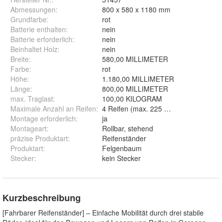
Abmessungen
:
800 x 580 x 1180 mm
Grundfarbe
:
rot
Batterie enthalten
:
nein
Batterie erforderlich
:
nein
Beinhaltet Holz
:
nein
Breite
:
580,00 MILLIMETER
Farbe
:
rot
Höhe
:
1.180,00 MILLIMETER
Länge
:
800,00 MILLIMETER
max. Traglast
:
100,00 KILOGRAM
Maximale Anzahl an Reifen
:
4 Reifen (max. 225 mm)2 Reifen (ma
Montage erforderlich
:
ja
Montageart
:
Rollbar, stehend
präzise Produktart
:
Reifenständer
Produktart
:
Felgenbaum
Stecker
:
kein Stecker
Kurzbeschreibung
[Fahrbarer Reifenständer] – Einfache Mobilität durch drei stabile