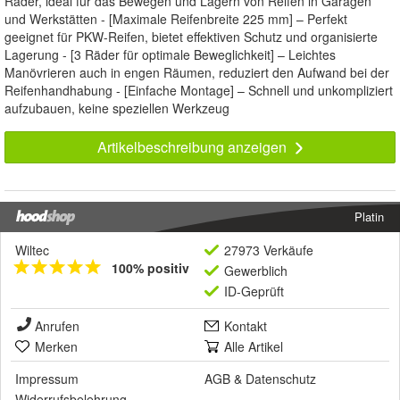
Räder, ideal für das Bewegen und Lagern von Reifen in Garagen
und Werkstätten - [Maximale Reifenbreite 225 mm] – Perfekt
geeignet für PKW-Reifen, bietet effektiven Schutz und organisierte
Lagerung - [3 Räder für optimale Beweglichkeit] – Leichtes
Manövrieren auch in engen Räumen, reduziert den Aufwand bei der
Reifenhandhabung - [Einfache Montage] – Schnell und unkompliziert
aufzubauen, keine speziellen Werkzeug
Artikelbeschreibung anzeigen
Platin
Wiltec
27973 Verkäufe
100% positiv
Gewerblich
ID-Geprüft
Anrufen
Kontakt
Merken
Alle Artikel
Impressum
AGB
&
Datenschutz
Widerrufsbelehrung