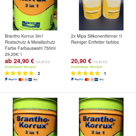
Brantho Korrux 3in1
2x Mipa Silikonentferner 1l
Rostschutz & Metallschutz
Reiniger Entfetter farblos
Farbe Farbauswahl 750ml
29,20€/ l
ab 24,90 €
20,90 €
(33,20 €/l)
(10,45 €/l)
Kostenloser Versand
Kostenloser Versand
2
1