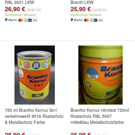
RAL 9001 LKW
Branth LKW
26,90 €
25,90 €
(35,87 €/l)
(34,53 €/l)
Kostenloser Versand
Kostenloser Versand
750 ml Brantho Korrux 3in1
Brantho Korrux nitrofest 750ml
verkehrsweiß 9016 Rostschutz
Rostschutz RAL 5007
& Metallschutz Farbe
mittelblau Metallschutzfarbe
26,90 €
25,90 €