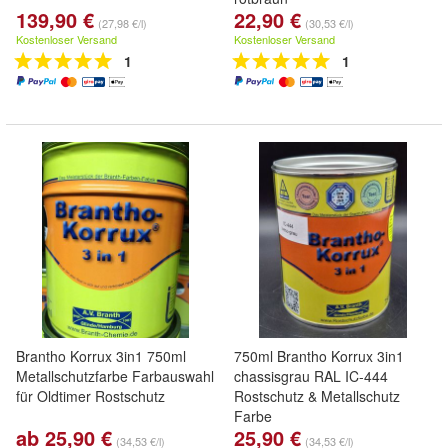
139,90 €
22,90 €
(27,98 €/l)
(30,53 €/l)
Kostenloser Versand
Kostenloser Versand
1
1
Brantho Korrux 3in1 750ml
750ml Brantho Korrux 3in1
Metallschutzfarbe Farbauswahl
chassisgrau RAL IC-444
für Oldtimer Rostschutz
Rostschutz & Metallschutz
Farbe
ab 25,90 €
25,90 €
(34,53 €/l)
(34,53 €/l)