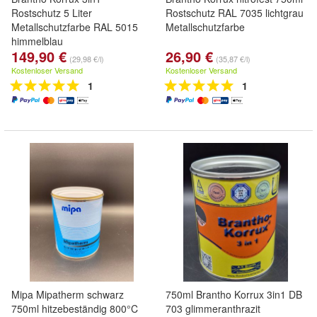
Rostschutz 5 Liter
Rostschutz RAL 7035 lichtgrau
Metallschutzfarbe RAL 5015
Metallschutzfarbe
himmelblau
149,90 €
26,90 €
(29,98 €/l)
(35,87 €/l)
Kostenloser Versand
Kostenloser Versand
1
1
Mipa Mipatherm schwarz
750ml Brantho Korrux 3in1 DB
750ml hitzebeständig 800°C
703 glimmeranthrazit