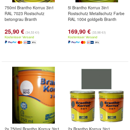
750ml Brantho Korrux 3in1
5l Brantho Korrux 3in1
RAL 7023 Rostschutz
Rostschutz Metallschutz Farbe
betongrau Branth
RAL 1004 goldgelb Branth
25,90 €
169,90 €
(34,53 €/l)
(33,98 €/l)
Kostenloser Versand
Kostenloser Versand
2x 750ml Brantho Korrux 3in1
2x Brantho Korrux 3in1