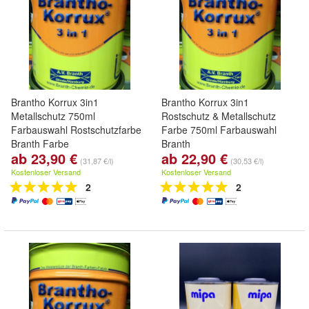
Brantho Korrux 3in1
Brantho Korrux 3in1
Metallschutz 750ml
Rostschutz & Metallschutz
Farbauswahl Rostschutzfarbe
Farbe 750ml Farbauswahl
Branth Farbe
Branth
ab 23,90 €
ab 22,90 €
(31,87 €/l)
(30,53 €/l)
Kostenloser Versand
Kostenloser Versand
2
2