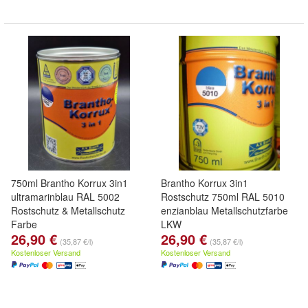
750ml Brantho Korrux 3in1
Brantho Korrux 3in1
ultramarinblau RAL 5002
Rostschutz 750ml RAL 5010
Rostschutz & Metallschutz
enzianblau Metallschutzfarbe
Farbe
LKW
26,90 €
26,90 €
(35,87 €/l)
(35,87 €/l)
Kostenloser Versand
Kostenloser Versand