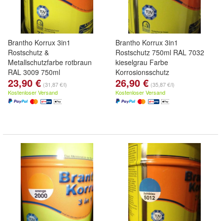
Brantho Korrux 3in1
Brantho Korrux 3in1
Rostschutz &
Rostschutz 750ml RAL 7032
Metallschutzfarbe rotbraun
kieselgrau Farbe
RAL 3009 750ml
Korrosionsschutz
23,90 €
26,90 €
(31,87 €/l)
(35,87 €/l)
Kostenloser Versand
Kostenloser Versand