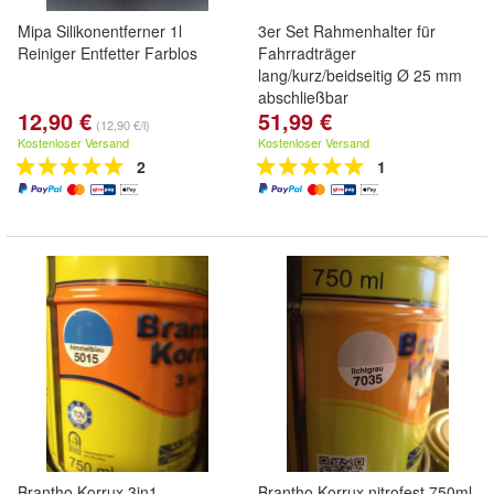
Mipa Silikonentferner 1l
3er Set Rahmenhalter für
Reiniger Entfetter Farblos
Fahrradträger
lang/kurz/beidseitig Ø 25 mm
abschließbar
12,90 €
51,99 €
(12,90 €/l)
Kostenloser Versand
Kostenloser Versand
2
1
Brantho Korrux 3in1
Brantho Korrux nitrofest 750ml