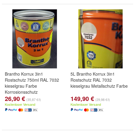
Brantho Korrux 3in1
5L Brantho Korrux 3in1
Rostschutz 750ml RAL 7032
Rostschutz RAL 7032
kieselgrau Farbe
kieselgrau Metallschutz Farbe
Korrosionsschutz
26,90 €
149,90 €
(35,87 €/l)
(29,98 €/l)
Kostenloser Versand
Kostenloser Versand