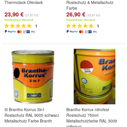
Thermolack Ofenlack
Rostschutz & Metallschutz
Farbe
23,90 €
26,90 €
(31,87 €/l)
(35,87 €/l)
Kostenloser Versand
Kostenloser Versand
1
1
5l Brantho Korrux 3in1
Brantho Korrux nitrofest
Rostschutz RAL 9005 schwarz
Rostschutz 750ml
Metallschutz Farbe Branth
Metallschutzfarbe RAL 3009
rotbraun