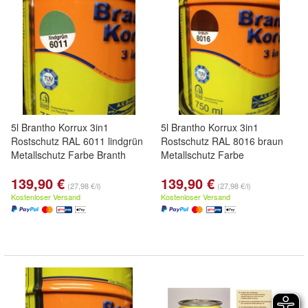
5l Brantho Korrux 3in1
5l Brantho Korrux 3in1
Rostschutz RAL 6011 lindgrün
Rostschutz RAL 8016 braun
Metallschutz Farbe Branth
Metallschutz Farbe
139,90 €
139,90 €
(27,98 €/l)
(27,98 €/l)
Kostenloser Versand
Kostenloser Versand