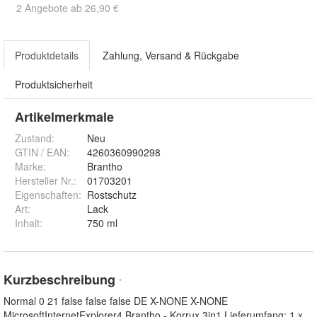
2 Angebote ab 26,90 €
Produktdetails
Zahlung, Versand & Rückgabe
Produktsicherheit
Artikelmerkmale
Zustand:
Neu
GTIN / EAN:
4260360990298
Marke:
Brantho
Hersteller Nr.:
01703201
Eigenschaften
:
Rostschutz
Art
:
Lack
Inhalt
:
750 ml
Kurzbeschreibung
*
Normal 0 21 false false false DE X-NONE X-NONE
MicrosoftInternetExplorer4 Brantho - Korrux 3in1 Lieferumfang: 1 x