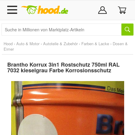
Hood
›
Auto & Motor
›
Autoteile & Zubehör
›
Farben & Lacke
›
Dosen &
Eimer
Brantho Korrux 3in1 Rostschutz 750ml RAL
7032 kieselgrau Farbe Korrosionsschutz