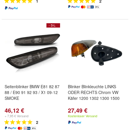
1
2
- 5%
Seitenblinker BMW E81 82 87
Blinker Blinkleuchte LINKS
88 / E90 91 92 93 / X1 09-12
ODER RECHTS Chrom VW
SMOKE
Käfer 1200 1302 1300 1500
46,12 €
27,49 €
+ 7,95 € Versand
Kostenloser Versand
2