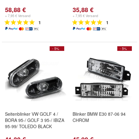
58,88 €
35,88 €
+ 7,95 € Versand
+ 7,95 € Versand
1
1
- 5%
- 5%
Seitenblinker VW GOLF 4 /
Blinker BMW E30 87-06 94
BORA 95-/ GOLF 3 95-/ IBIZA
CHROM
95-99/ TOLEDO BLACK