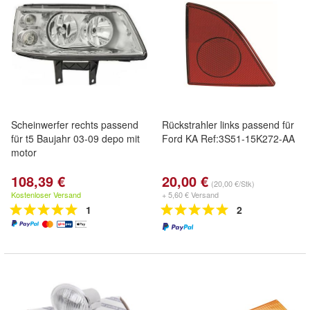
Scheinwerfer rechts passend
Rückstrahler links passend für
für t5 Baujahr 03-09 depo mit
Ford KA Ref:3S51-15K272-AA
motor
108,39 €
20,00 €
(20,00 €/Stk)
Kostenloser Versand
+ 5,60 € Versand
1
2