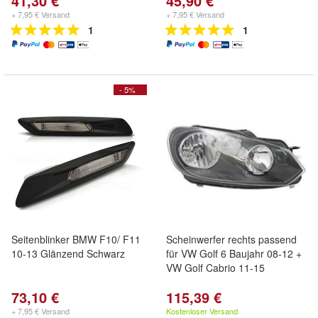
41,30 €
45,90 €
+ 7,95 € Versand
+ 7,95 € Versand
1
1
- 5%
Seitenblinker BMW F10/ F11
Scheinwerfer rechts passend
10-13 Glänzend Schwarz
für VW Golf 6 Baujahr 08-12 +
VW Golf Cabrio 11-15
73,10 €
115,39 €
+ 7,95 € Versand
Kostenloser Versand