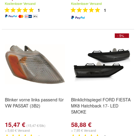
Kostenloser Versand
Kostenloser Versand
1
1
- 5%
Blinker vorne links passend für
Blinklichtspiegel FORD FIESTA
VW PASSAT (3B2)
MK8 Hatchback 17- LED
SMOKE
15,47 €
58,88 €
(15,47 €/Stk)
+ 5,60 € Versand
+ 7,95 € Versand