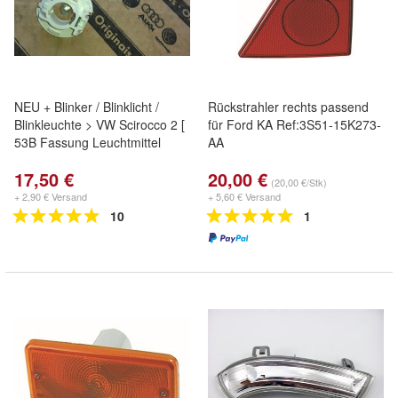
NEU + Blinker / Blinklicht /
Rückstrahler rechts passend
Blinkleuchte > VW Scirocco 2 [
für Ford KA Ref:3S51-15K273-
53B Fassung Leuchtmittel
AA
17,50 €
20,00 €
(20,00 €/Stk)
+ 2,90 € Versand
+ 5,60 € Versand
10
1