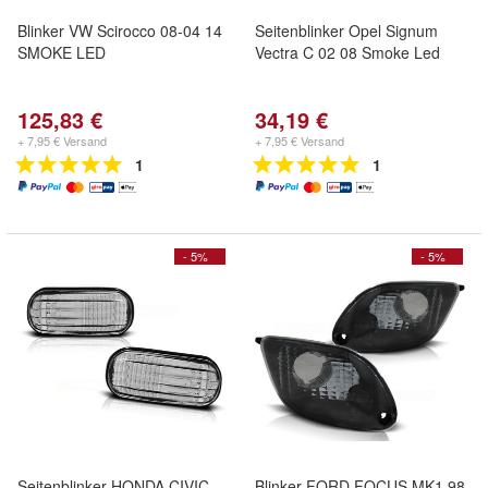
Blinker VW Scirocco 08-04 14
Seitenblinker Opel Signum
SMOKE LED
Vectra C 02 08 Smoke Led
125,83 €
34,19 €
+ 7,95 € Versand
+ 7,95 € Versand
1
1
- 5%
- 5%
Seitenblinker HONDA CIVIC
Blinker FORD FOCUS MK1 98-