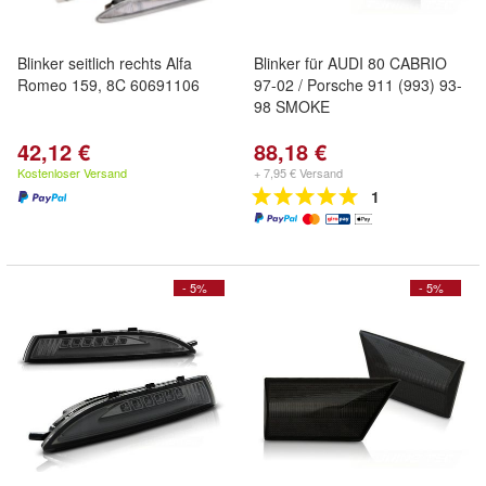
Blinker seitlich rechts Alfa
Blinker für AUDI 80 CABRIO
Romeo 159, 8C 60691106
97-02 / Porsche 911 (993) 93-
98 SMOKE
42,12 €
88,18 €
Kostenloser Versand
+ 7,95 € Versand
1
- 5%
- 5%