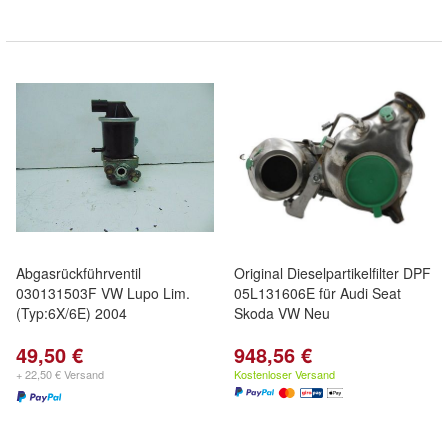
Abgasrückführventil
Original Dieselpartikelfilter DPF
030131503F VW Lupo Lim.
05L131606E für Audi Seat
(Typ:6X/6E) 2004
Skoda VW Neu
49,50 €
948,56 €
+ 22,50 € Versand
Kostenloser Versand