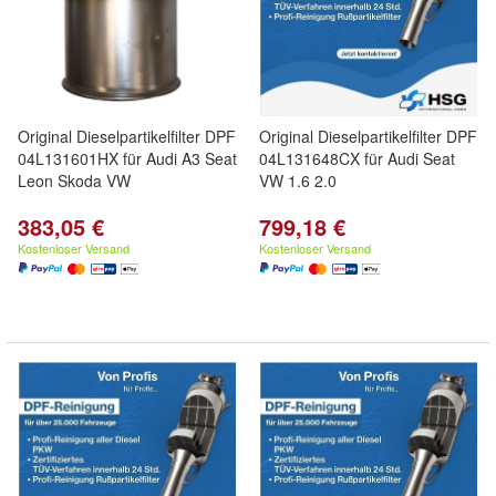
Original Dieselpartikelfilter DPF
Original Dieselpartikelfilter DPF
04L131601HX für Audi A3 Seat
04L131648CX für Audi Seat
Leon Skoda VW
VW 1.6 2.0
383,05 €
799,18 €
Kostenloser Versand
Kostenloser Versand