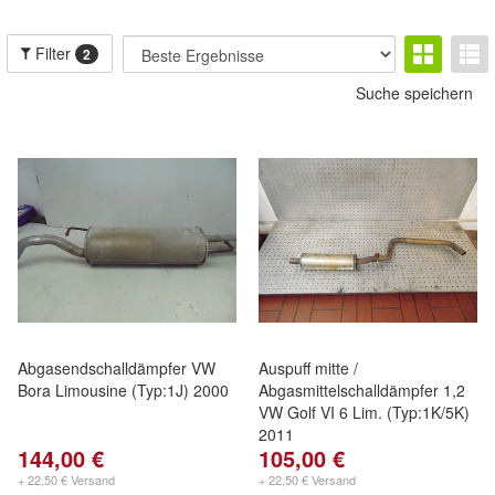
Filter
2
Suche speichern
Abgasendschalldämpfer VW
Auspuff mitte /
Bora Limousine (Typ:1J) 2000
Abgasmittelschalldämpfer 1,2
VW Golf VI 6 Lim. (Typ:1K/5K)
2011
144,00 €
105,00 €
+ 22,50 € Versand
+ 22,50 € Versand