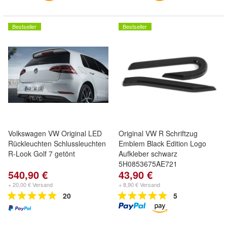
Bestseller
Bestseller
Volkswagen VW Original LED
Original VW R Schriftzug
Rückleuchten Schlussleuchten
Emblem Black Edition Logo
R-Look Golf 7 getönt
Aufkleber schwarz
5H0853675AE721
540,90 €
43,90 €
+ 20,00 € Versand
+ 8,90 € Versand
20
5