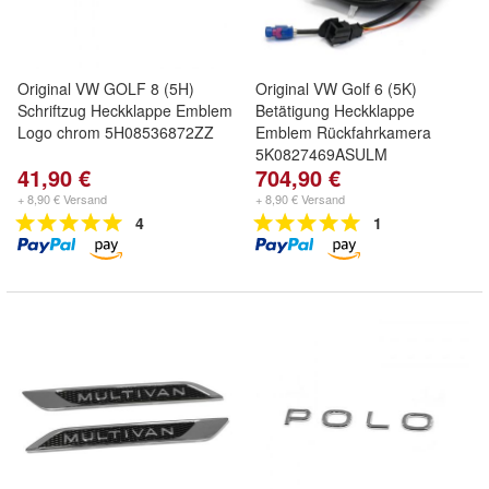
Original VW GOLF 8 (5H)
Original VW Golf 6 (5K)
Schriftzug Heckklappe Emblem
Betätigung Heckklappe
Logo chrom 5H08536872ZZ
Emblem Rückfahrkamera
5K0827469ASULM
41,90 €
704,90 €
+ 8,90 € Versand
+ 8,90 € Versand
4
1