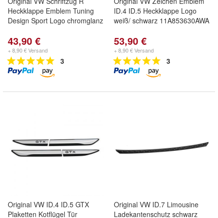
Original VW Schriftzug R
Original VW Zeichen Emblem
Heckklappe Emblem Tuning
ID.4 ID.5 Heckklappe Logo
Design Sport Logo chromglanz
weiß/ schwarz 11A853630AWA
43,90 €
53,90 €
+ 8,90 € Versand
+ 8,90 € Versand
3
3
Original VW ID.4 ID.5 GTX
Original VW ID.7 Limousine
Plaketten Kotflügel Tür
Ladekantenschutz schwarz