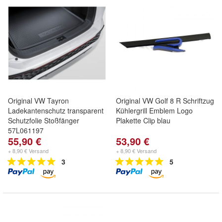
Original VW Tayron
Original VW Golf 8 R Schriftzug
Ladekantenschutz transparent
Kühlergrill Emblem Logo
Schutzfolie Stoßfänger
Plakette Clip blau
57L061197
55,90 €
53,90 €
+ 8,90 € Versand
+ 8,90 € Versand
3
5