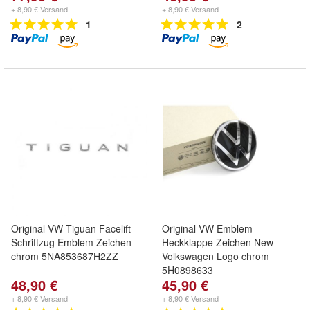
+ 8,90 € Versand
+ 8,90 € Versand
1
2
Original VW Tiguan Facelift
Original VW Emblem
Schriftzug Emblem Zeichen
Heckklappe Zeichen New
chrom 5NA853687H2ZZ
Volkswagen Logo chrom
5H0898633
48,90 €
45,90 €
+ 8,90 € Versand
+ 8,90 € Versand