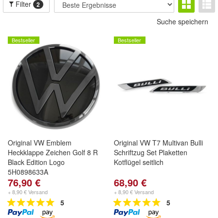
Filter
2
Suche speichern
Bestseller
Bestseller
Original VW Emblem
Original VW T7 Multivan Bulli
Heckklappe Zeichen Golf 8 R
Schriftzug Set Plaketten
Black Edition Logo
Kotflügel seitlich
5H0898633A
76,90 €
68,90 €
+ 8,90 € Versand
+ 8,90 € Versand
5
5