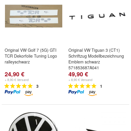
Original VW Golf 7 (5G) GTI
Original VW Tiguan 3 (CT1)
TCR Dekorfolie Tuning Logo
Schriftzug Modellbezeichnung
ralleyschwarz
Emblem schwarz
571853687A041
24,90 €
49,90 €
+ 8,90 € Versand
+ 8,90 € Versand
3
1