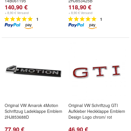
14B061195
2HJ853425B
140,90 €
118,90 €
+ 8,90 € Versand
+ 8,90 € Versand
1
1
Original VW Amarok 4Motion
Original VW Schriftzug GTI
Schriftzug Ladeklappe Emblem
Aufkleber Heckklappe Emblem
2HJ853688D
Design Logo chrom/ rot
77,90 €
46,90 €