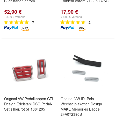
Buchstaben chrom
Emblem chrom 7TG853675C
52,90 €
17,90 €
+ 8,90 € Versand
+ 8,90 € Versand
7
2
Original VW Pedalkappen GTI
Original VW ID. Polo
Design Edelstahl DSG Pedal-
Wechselplaketten Design
Set silber/rot 5H1064205
MAKE Memories Badge
2FA072390B