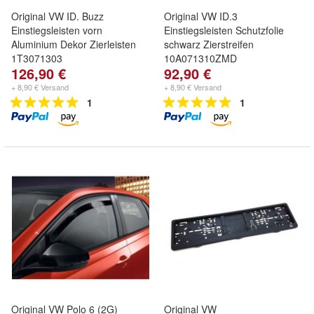
Original VW ID. Buzz
Original VW ID.3
Einstiegsleisten vorn
Einstiegsleisten Schutzfolie
Aluminium Dekor Zierleisten
schwarz Zierstreifen
1T3071303
10A071310ZMD
126,90 €
92,90 €
+ 8,90 € Versand
+ 8,90 € Versand
1
1
Original VW Polo 6 (2G)
Original VW