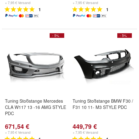
+ 7,95 € Versand
+ 7,95 € Versand
1
1
- 5%
- 5%
Tuning Stoßstange Mercedes
Tuning Stoßstange BMW F30 /
CLA W117 13 -16 AMG STYLE
F31 10 11- M3 STYLE PDC
PDC
671,54 €
449,79 €
+ 7,95 € Versand
+ 7,95 € Versand