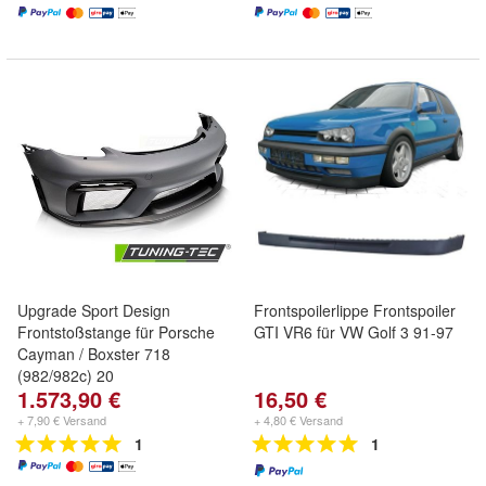
Upgrade Sport Design
Frontspoilerlippe Frontspoiler
Frontstoßstange für Porsche
GTI VR6 für VW Golf 3 91-97
Cayman / Boxster 718
(982/982c) 20
1.573,90 €
16,50 €
+ 7,90 € Versand
+ 4,80 € Versand
1
1