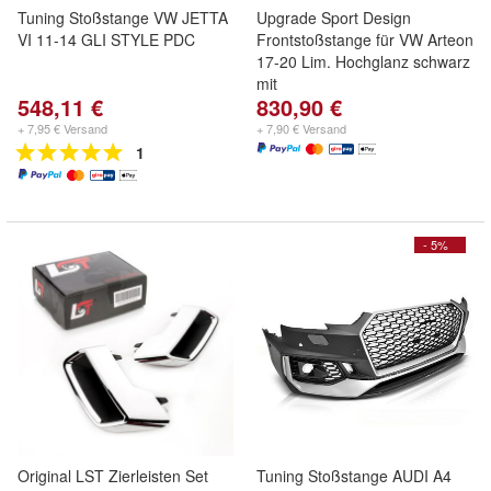
Tuning Stoßstange VW JETTA
Upgrade Sport Design
VI 11-14 GLI STYLE PDC
Frontstoßstange für VW Arteon
17-20 Lim. Hochglanz schwarz
mit
548,11 €
830,90 €
+ 7,95 € Versand
+ 7,90 € Versand
1
- 5%
Original LST Zierleisten Set
Tuning Stoßstange AUDI A4