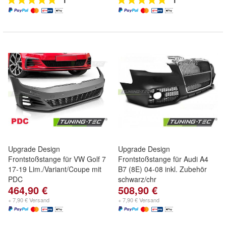
1
1
Upgrade Design
Upgrade Design
Frontstoßstange für VW Golf 7
Frontstoßstange für Audi A4
17-19 Lim./Variant/Coupe mit
B7 (8E) 04-08 inkl. Zubehör
PDC
schwarz/chr
464,90 €
508,90 €
+ 7,90 € Versand
+ 7,90 € Versand