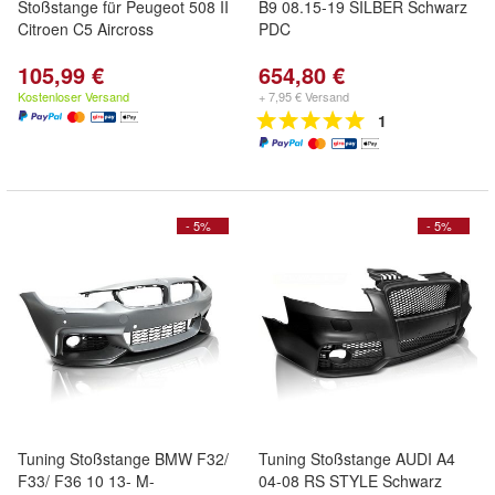
Stoßstange für Peugeot 508 II
B9 08.15-19 SILBER Schwarz
Citroen C5 Aircross
PDC
105,99 €
654,80 €
Kostenloser Versand
+ 7,95 € Versand
1
- 5%
- 5%
Tuning Stoßstange BMW F32/
Tuning Stoßstange AUDI A4
F33/ F36 10 13- M-
04-08 RS STYLE Schwarz