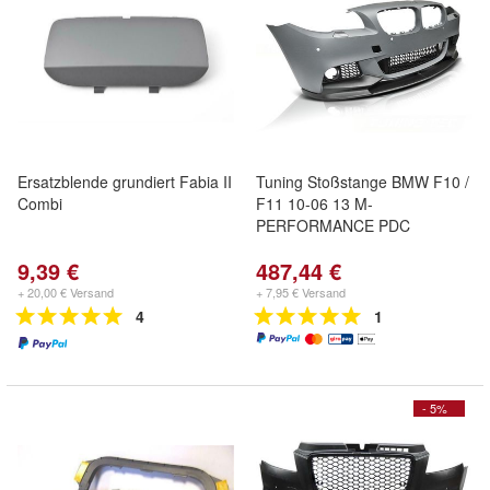
Ersatzblende grundiert Fabia II
Tuning Stoßstange BMW F10 /
Combi
F11 10-06 13 M-
PERFORMANCE PDC
9,39 €
487,44 €
+ 20,00 € Versand
+ 7,95 € Versand
4
1
- 5%