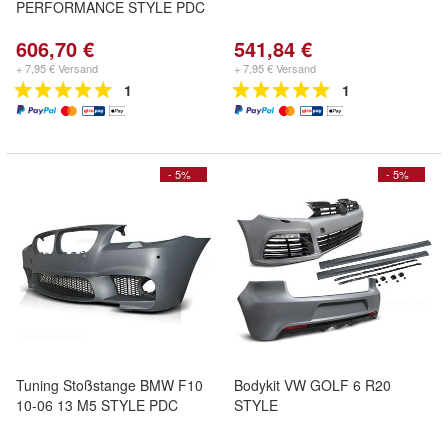
PERFORMANCE STYLE PDC
606,70 €
541,84 €
+ 7,95 € Versand
+ 7,95 € Versand
1
1
- 5%
- 5%
Tuning Stoßstange BMW F10
Bodykit VW GOLF 6 R20
10-06 13 M5 STYLE PDC
STYLE