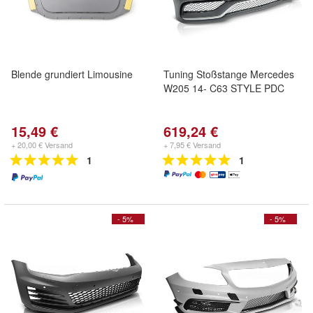
Blende grundiert Limousine
Tuning Stoßstange Mercedes
W205 14- C63 STYLE PDC
15,49 €
619,24 €
+ 20,00 € Versand
+ 7,95 € Versand
1
1
- 5%
- 5%