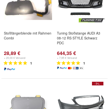
Stoßfängerblende mit Rahmen
Tuning Stoßstange AUDI A3
Combi
08-12 RS STYLE Schwarz
PDC
28,89 €
644,35 €
+ 20,00 € Versand
+ 7,95 € Versand
1
1
- 5%