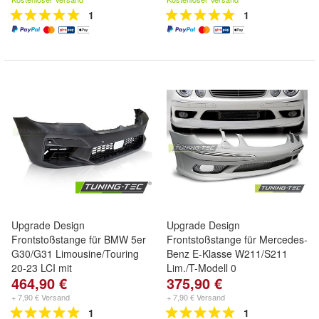
1
1
Upgrade Design
Upgrade Design
Frontstoßstange für BMW 5er
Frontstoßstange für Mercedes-
G30/G31 Limousine/Touring
Benz E-Klasse W211/S211
20-23 LCI mit
Lim./T-Modell 0
464,90 €
375,90 €
+ 7,90 € Versand
+ 7,90 € Versand
1
1