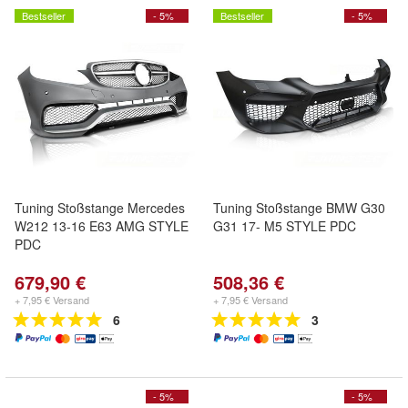
Bestseller
- 5%
Bestseller
- 5%
Tuning Stoßstange Mercedes
Tuning Stoßstange BMW G30
W212 13-16 E63 AMG STYLE
G31 17- M5 STYLE PDC
PDC
679,90 €
508,36 €
+ 7,95 € Versand
+ 7,95 € Versand
6
3
- 5%
- 5%