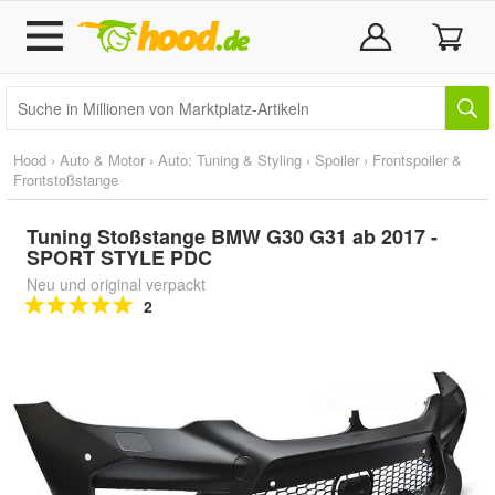
Hood
›
Auto & Motor
›
Auto: Tuning & Styling
›
Spoiler
›
Frontspoiler &
Frontstoßstange
Tuning Stoßstange BMW G30 G31 ab 2017 -
SPORT STYLE PDC
Neu und original verpackt
2