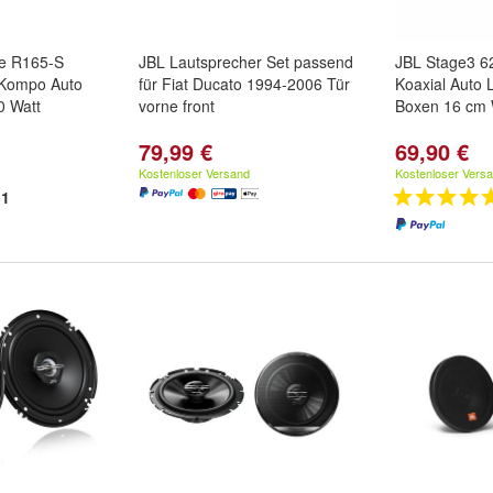
te R165-S
JBL Lautsprecher Set passend
JBL Stage3 6
Kompo Auto
für Fiat Ducato 1994-2006 Tür
Koaxial Auto 
0 Watt
vorne front
Boxen 16 cm 
79,99 €
69,90 €
Kostenloser Versand
Kostenloser Vers
1