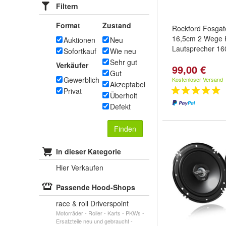
Filtern
Format
Zustand
Rockford Fosga
16,5cm 2 Wege 
Auktionen
Neu
Lautsprecher 16
Sofortkauf
Wie neu
Sehr gut
Verkäufer
99,00 €
Gut
Gewerblich
Kostenloser Versand
Akzeptabel
Privat
Überholt
Defekt
Finden
In dieser Kategorie
Hier Verkaufen
Passende Hood-Shops
race & roll Driverspoint
Motorräder - Roller - Karts - PKWs -
Ersatzteile neu und gebraucht -