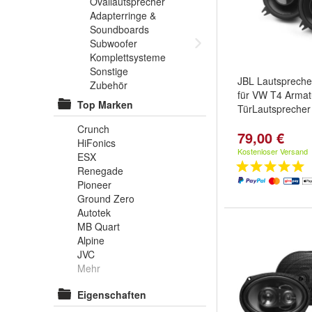
Ovallautsprecher
Adapterringe &
Soundboards
Subwoofer
Komplettsysteme
Sonstige
JBL Lautspreche
Zubehör
für VW T4 Armatu
Top Marken
TürLautsprecher
Crunch
79,00 €
HiFonics
Kostenloser Versand
ESX
Renegade
Pioneer
Ground Zero
Autotek
MB Quart
Alpine
JVC
Mehr
Eigenschaften