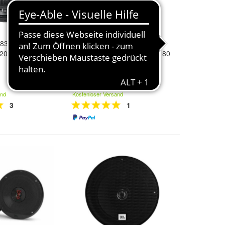
830
Crunch GTI-62 2-Wege
20 cm Triax
Koaxial Auto Lautsprecher 180
Watt
39,90 €
and
Kostenloser Versand
3
1