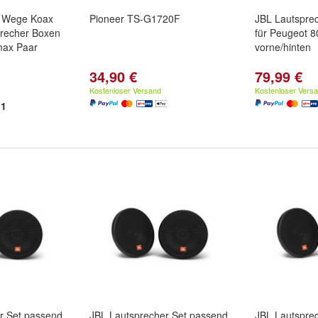
 Wege Koax
Pioneer TS-G1720F
JBL Lautspre
recher Boxen
für Peugeot 
max Paar
vorne/hinten
34,90 €
79,99 €
Kostenloser Versand
Kostenloser Vers
1
r Set passend
JBL Lautsprecher Set passend
JBL Lautspre