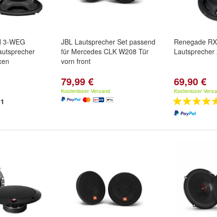
N 3-WEG
JBL Lautsprecher Set passend
Renegade RX
autsprecher
für Mercedes CLK W208 Tür
Lautsprecher 
xen
vorn front
79,99 €
69,90 €
Kostenloser Versand
Kostenloser Vers
1