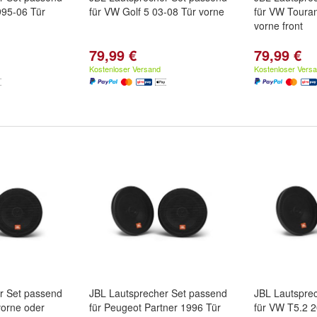
995-06 Tür
für VW Golf 5 03-08 Tür vorne
für VW Toura
vorne front
79,99 €
79,99 €
Kostenloser Versand
Kostenloser Vers
r Set passend
JBL Lautsprecher Set passend
JBL Lautspre
 vorne oder
für Peugeot Partner 1996 Tür
für VW T5.2 