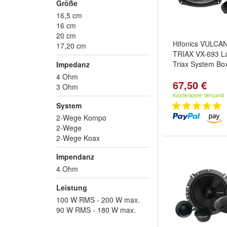
Größe
16,5 cm
16 cm
20 cm
Hifonics VULCA
17,20 cm
TRIAX VX-693 L
Triax System Bo
Impedanz
4 Ohm
67,50 €
3 Ohm
Kostenloser Versand
System
2-Wege Kompo
2-Wege
2-Wege Koax
Impendanz
4 Ohm
Leistung
100 W RMS - 200 W max.
90 W RMS - 180 W max.