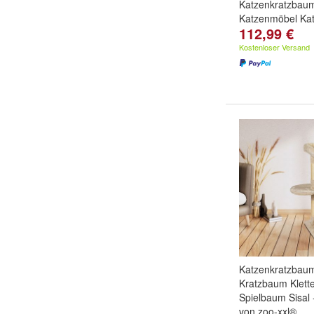
Katzenkratzbau
Katzenmöbel Ka
112,99 €
Kostenloser Versand
Katzenkratzbau
Kratzbaum Klet
Spielbaum Sisal 
von zoo-xxl®