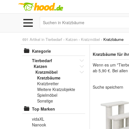
691 Artikel in
Tierbedarf
›
Katzen
›
Kratzmöbel
›
Kratzbäume
Kategorie
Kratzbäume für ih
Tierbedarf
Wenn es um "Tierbed
Katzen
ab 5,90 €. Bei alle
Kratzmöbel
Kratzbäume
Kratzbretter
Suche speichern
Weitere Kratzobjekte
Spielmöbel
Sonstige
Top Marken
vidaXL
Nanook