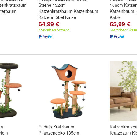
zenkratzbaum
Sterne 132cm
106cm Katze
tterbaum
Katzenkratzbaum Katzenbaum
Katzenbaum 
Katzenmöbel Katze
Katze
64,99 €
65,99 €
Kostenloser Versand
Kostenloser Vers
um
Fudajo Kratzbaum
Katzenkratz
14cm
Pflanzendeko 135cm
Kratzbaum Kl