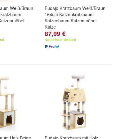
baum Weiß/Braun
Fudajo Kratzbaum Weiß/Braun
nkratzbaum
164cm Katzenkratzbaum
Katzenmöbel
Katzenbaum Katzenmöbel
Katze
87,99 €
and
Kostenloser Versand
baum Holz Beige
Fudajo Kratzbaum mit Holz