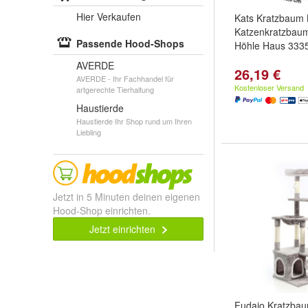
Hier Verkaufen
Kats Kratzbaum 
Katzenkratzbaum
Passende Hood-Shops
Höhle Haus 333
AVERDE
26,19 €
AVERDE - Ihr Fachhandel für
Kostenloser Versand
artgerechte Tierhaltung
Haustierde
Haustierde Ihr Shop rund um Ihren
Liebling
Jetzt in 5 Minuten deinen eigenen
Hood-Shop einrichten.
Jetzt einrichten
Fudajo Kratzbau