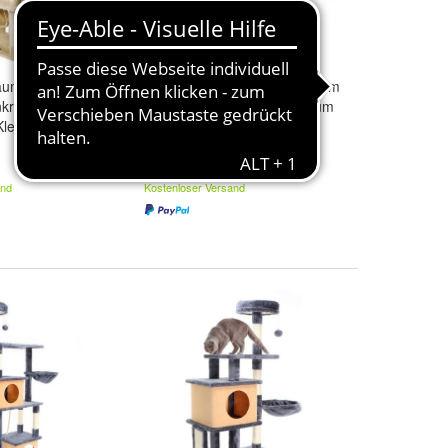
baum Beige
Fudajo Kratzbaum Holz 125cm
nkratzbaum
Katzenhaus Katzenkratzbaum
letterbaum
Katzenklo Katzenbaum
78,99 €
and
Kostenloser Versand