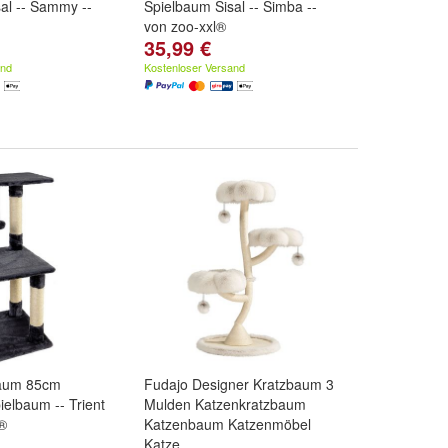
al -- Sammy --
Spielbaum Sisal -- Simba --
von zoo-xxl®
35,99 €
and
Kostenloser Versand
baum 85cm
Fudajo Designer Kratzbaum 3
elbaum -- Trient
Mulden Katzenkratzbaum
l®
Katzenbaum Katzenmöbel
Katze