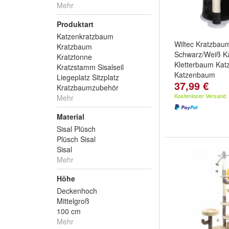
Mehr
Produktart
Katzenkratzbaum
Wiltec Kratzba
Kratzbaum
Schwarz/Weiß K
Kratztonne
Kletterbaum Kat
Kratzstamm Sisalseil
Katzenbaum
Liegeplatz Sitzplatz
37,99 €
Kratzbaumzubehör
Kostenloser Versand
Mehr
Material
Sisal Plüsch
Plüsch Sisal
Sisal
Mehr
Höhe
Deckenhoch
Mittelgroß
100 cm
Mehr