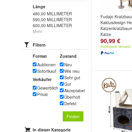
Länge
480,00 MILLIMETER
Fudajo Kratzba
590,00 MILLIMETER
Kaktusdesign He
600,00 MILLIMETER
Katzenkratzbau
Mehr
Katze
90,99 €
Filtern
Kostenloser Versand
Format
Zustand
Auktionen
Neu
Sofortkauf
Wie neu
Sehr gut
Verkäufer
Gut
Gewerblich
Akzeptabel
Privat
Überholt
Defekt
Finden
In dieser Kategorie