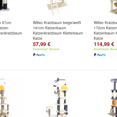
um 67cm
Wiltec Kratzbaum beige/weiß
Wiltec Kratz
atzen
141cm Katzenbaum
172cm Katze
zenkratzbaum
Katzenkratzbaum Kletterbaum
Katzenbaum K
Katze
Katze
57,99 €
114,99 €
Kostenloser Versand
Kostenloser Vers