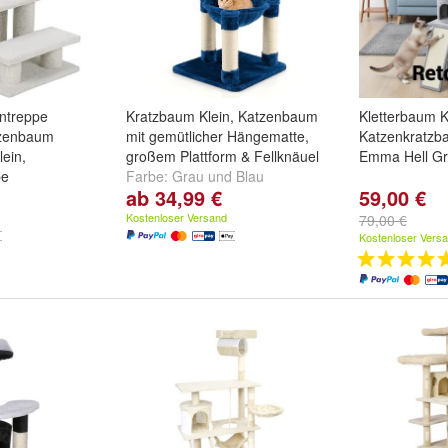
entreppe
Kratzbaum Klein, Katzenbaum
Kletterbaum 
tzenbaum
mit gemütlicher Hängematte,
Katzenkratzb
lein,
großem Plattform & Fellknäuel
Emma Hell G
pe
Farbe:
Grau
und
Blau
ab 34,99 €
59,00 €
d
Grau
Kostenloser Versand
79,00 €
Kostenloser Vers