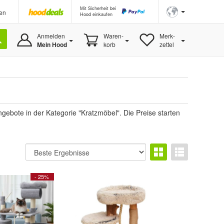
Mit Sicherheit bei
en
Hood einkaufen
Anmelden
Waren-
Merk-
Mein Hood
korb
zettel
ebote in der Kategorie "Kratzmöbel". Die Preise starten
- 25%