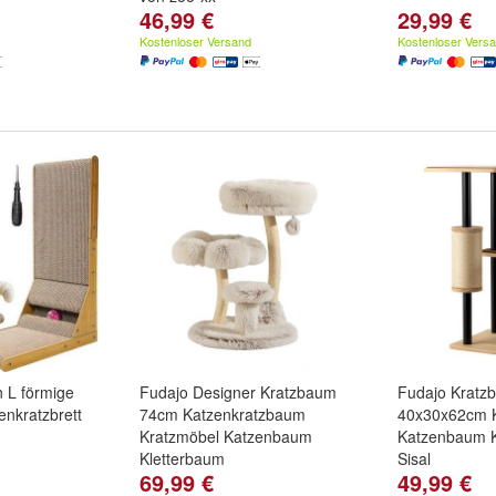
46,99 €
29,99 €
Kostenloser Versand
Kostenloser Vers
n L förmige
Fudajo Designer Kratzbaum
Fudajo Kratz
enkratzbrett
74cm Katzenkratzbaum
40x30x62cm 
Kratzmöbel Katzenbaum
Katzenbaum 
Kletterbaum
Sisal
69,99 €
49,99 €