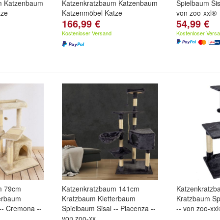
m Katzenbaum
Katzenkratzbaum Katzenbaum
Spielbaum Sis
tze
Katzenmöbel Katze
von zoo-xxl®
166,99 €
54,99 €
Kostenloser Versand
Kostenloser Vers
m 79cm
Katzenkratzbaum 141cm
Katzenkratz
terbaum
Kratzbaum Kletterbaum
Kratzbaum Spi
-- Cremona --
Spielbaum Sisal -- Piacenza --
-- von zoo-xx
von zoo-xx