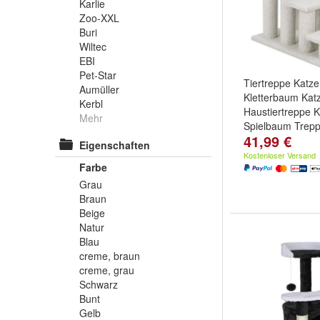
Karlie
Zoo-XXL
Buri
Wiltec
EBI
Pet-Star
Tiertreppe Katz
Aumüller
Kletterbaum Ka
Kerbl
Haustiertreppe K
Mehr
Spielbaum Trep
41,99 €
Farbe:
Beige
un
Eigenschaften
Kostenloser Versand
Farbe
Grau
Braun
Beige
Natur
Blau
creme, braun
creme, grau
Schwarz
Bunt
Gelb