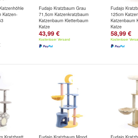
Katzenhöhle
Fudajo Kratzbaum Grau
Fudajo Kratz
 Katzen-
71,5cm Katzenkratzbaum
125cm Katze
53
Katzenbaum Kletterbaum
Katzenbaum 
Katze
Katze
43,99 €
58,99 €
Kostenloser Versand
Kostenloser Vers
m Kratzbrett
Fudajo Kratzbaum Mond
Fudajo Kratz