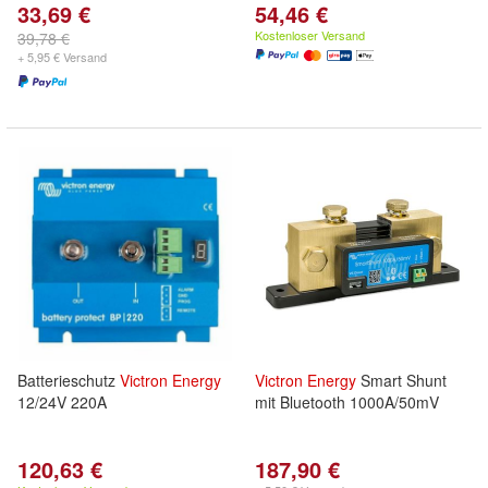
33,69 €
54,46 €
Kostenloser Versand
39,78 €
+ 5,95 € Versand
Batterieschutz
Victron
Energy
Victron
Energy
Smart Shunt
12/24V 220A
mit Bluetooth 1000A/50mV
120,63 €
187,90 €