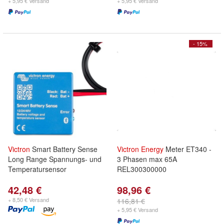
+ 5,95 € Versand
+ 5,95 € Versand
- 15%
Victron
Smart Battery Sense
Victron
Energy
Meter ET340 -
Long Range Spannungs- und
3 Phasen max 65A
Temperatursensor
REL300300000
42,48 €
98,96 €
+ 8,50 € Versand
116,81 €
+ 5,95 € Versand