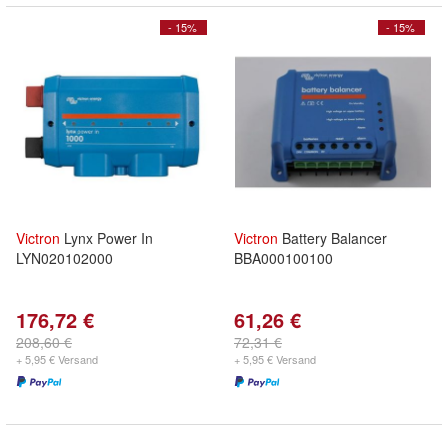
- 15%
- 15%
Victron
Lynx Power In
Victron
Battery Balancer
LYN020102000
BBA000100100
176,72 €
61,26 €
208,60 €
72,31 €
+ 5,95 € Versand
+ 5,95 € Versand