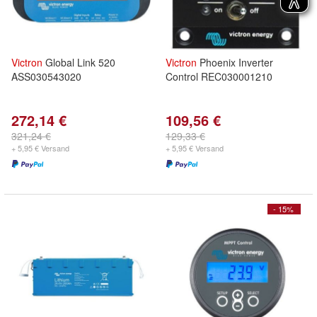
Victron
Global Link 520
Victron
Phoenix Inverter
ASS030543020
Control REC030001210
272,14 €
109,56 €
321,24 €
129,33 €
+ 5,95 € Versand
+ 5,95 € Versand
- 15%