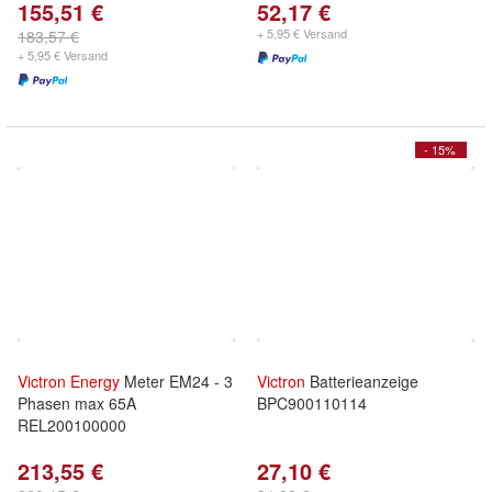
155,51 €
52,17 €
+ 5,95 € Versand
183,57 €
+ 5,95 € Versand
- 15%
Victron
Energy
Meter EM24 - 3
Victron
Batterieanzeige
Phasen max 65A
BPC900110114
REL200100000
213,55 €
27,10 €