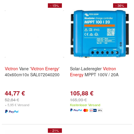
- 15%
- 36%
Victron
Vane '
Victron
Energy
'
Solar-Laderegler
Victron
40x60cm10x SAL072040200
Energy
MPPT 100V / 20A
44,77 €
105,88 €
52,84 €
165,99 €
+ 5,95 € Versand
Kostenloser Versand
- 21%