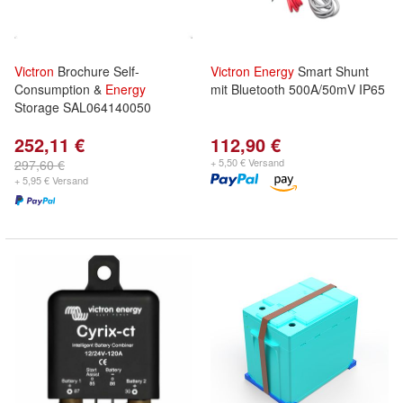
Victron
Brochure Self-
Victron
Energy
Smart Shunt
Consumption &
Energy
mit Bluetooth 500A/50mV IP65
Storage SAL064140050
252,11 €
112,90 €
+ 5,50 € Versand
297,60 €
+ 5,95 € Versand