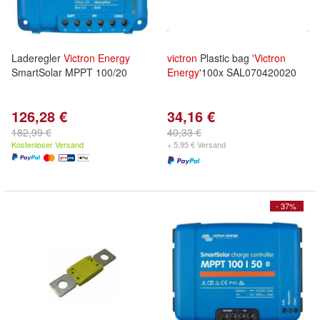
Laderegler
Victron
Energy
victron
Plastic bag '
Victron
SmartSolar MPPT 100/20
Energy
'100x SAL070420020
126,28 €
34,16 €
182,99 €
40,33 €
Kostenloser Versand
+ 5,95 € Versand
- 37%