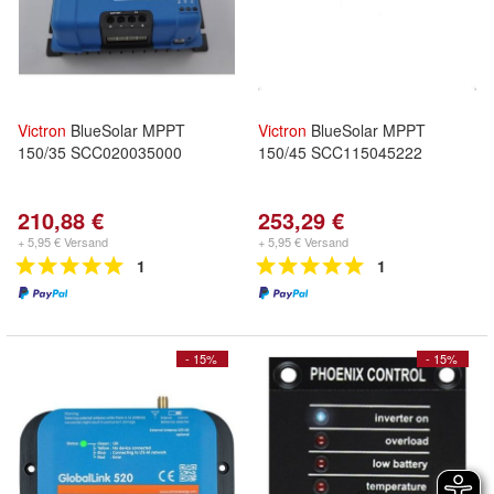
Victron
BlueSolar MPPT
Victron
BlueSolar MPPT
150/35 SCC020035000
150/45 SCC115045222
210,88 €
253,29 €
+ 5,95 € Versand
+ 5,95 € Versand
1
1
- 15%
- 15%