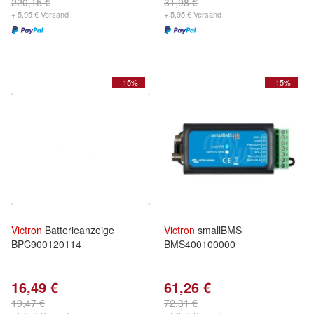
220,15 €
31,98 €
+ 5,95 € Versand
+ 5,95 € Versand
- 15%
- 15%
Victron
Batterieanzeige
Victron
smallBMS
BPC900120114
BMS400100000
16,49 €
61,26 €
19,47 €
72,31 €