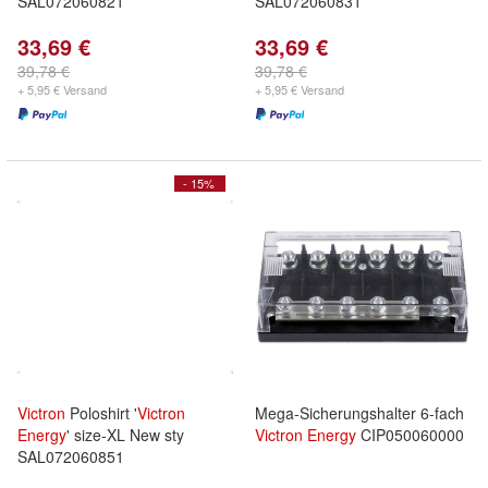
SAL072060821
SAL072060831
33,69 €
33,69 €
39,78 €
39,78 €
+ 5,95 € Versand
+ 5,95 € Versand
- 15%
Victron
Poloshirt '
Victron
Mega-Sicherungshalter 6-fach
Energy
' size-XL New sty
Victron
Energy
CIP050060000
SAL072060851