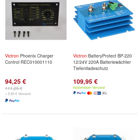
Victron
Phoenix Charger
Victron
BatteryProtect BP-220
Control REC010001110
12/24V 220A Batteriewächter
Tiefentladeschutz
94,25 €
109,95 €
Kostenloser Versand
111,25 €
+ 5,95 € Versand