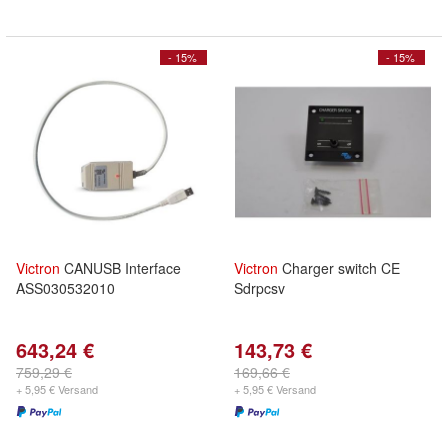
- 15%
- 15%
Victron
CANUSB Interface
Victron
Charger switch CE
ASS030532010
Sdrpcsv
643,24 €
143,73 €
759,29 €
169,66 €
+ 5,95 € Versand
+ 5,95 € Versand