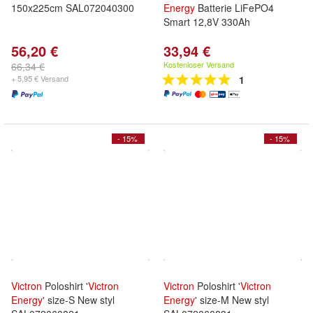
150x225cm SAL072040300
Energy
Batterie LiFePO4
Smart 12,8V 330Ah
56,20 €
33,94 €
Kostenloser Versand
66,34 €
+ 5,95 € Versand
1
- 15%
- 15%
Victron
Poloshirt '
Victron
Victron
Poloshirt '
Victron
Energy
' size-S New styl
Energy
' size-M New styl