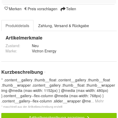
Merken
Preis vorschlagen
Teilen
Produktdetails
Zahlung, Versand & Rückgabe
Artikelmerkmale
Zustand:
Neu
Marke:
Victron Energy
Kurzbeschreibung
*
* .content__gallery .thumb__float .content__gallery .thumb__float
.thumb__wrapper .content__gallery .thumb__float .thumb__wrapper
img @media (max-width: 1152px) } @media (max-width: 480px)
}.content__gallery--flex-column @media (max-width: 768px) }
.content__gallery--flex-column .slider__wrapper @me
... Mehr
* maschinell aus der Artikelbeschreibung erstellt
Artikelbeschreibung anzeigen