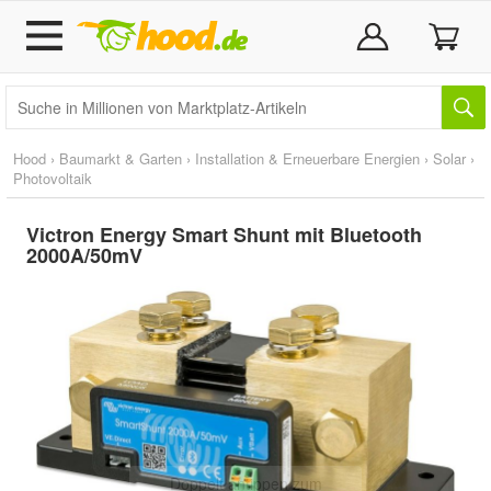
Hood
›
Baumarkt & Garten
›
Installation & Erneuerbare Energien
›
Solar
›
Photovoltaik
Victron Energy Smart Shunt mit Bluetooth
2000A/50mV
Doppelt antippen zum