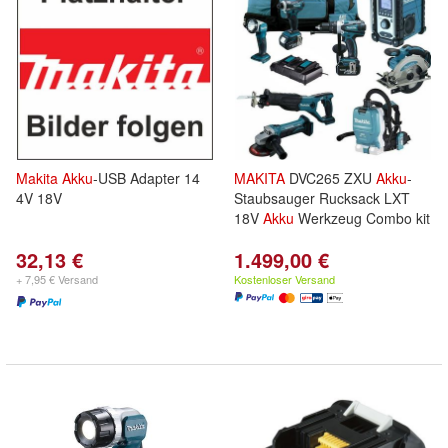
Makita
Akku
-USB Adapter 14
MAKITA
DVC265 ZXU
Akku
-
4V 18V
Staubsauger Rucksack LXT
18V
Akku
Werkzeug Combo kit
32,13 €
1.499,00 €
+ 7,95 € Versand
Kostenloser Versand