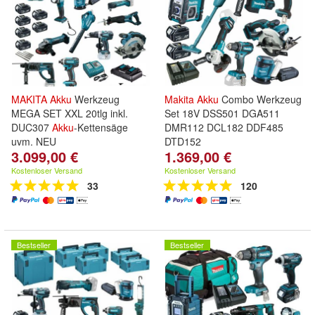
MAKITA
Akku
Werkzeug
Makita
Akku
Combo Werkzeug
MEGA SET XXL 20tlg inkl.
Set 18V DSS501 DGA511
DUC307
Akku
-Kettensäge
DMR112 DCL182 DDF485
uvm. NEU
DTD152
3.099,00 €
1.369,00 €
Kostenloser Versand
Kostenloser Versand
33
120
Bestseller
Bestseller