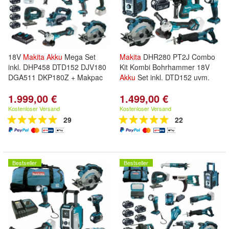
18V
Makita
Akku
Mega Set
Makita
DHR280 PT2J Combo
inkl. DHP458 DTD152 DJV180
Kit Kombi Bohrhammer 18V
DGA511 DKP180Z + Makpac
Akku
Set inkl. DTD152 uvm.
1.999,00 €
1.499,00 €
Kostenloser Versand
Kostenloser Versand
29
22
Bestseller
Bestseller