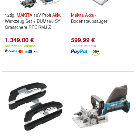
12tlg.
MAKITA
18V Profi
Akku
Makita
Akku
-
Werkzeug Set + DUM168 SY
Bodenstaubsauger
Grasschere RFE RMJ Z
1.349,00 €
599,99 €
Kostenloser Versand
+ 4,90 € Versand