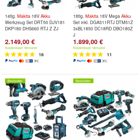
14tlg.
Makita
18V
Akku
18tlg.
Makita
18V Mega
Akku
Werkzeug Set DRT50 DJV181
Set inkl. DGA511RTJ DTM51Z
DKP180 DHS660 RTJ Z ZJ
3xBL1850 DC18RD DBO180Z
J
2.149,00 €
1.899,00 €
Kostenloser Versand
Kostenloser Versand
16
11
Bestseller
Bestseller