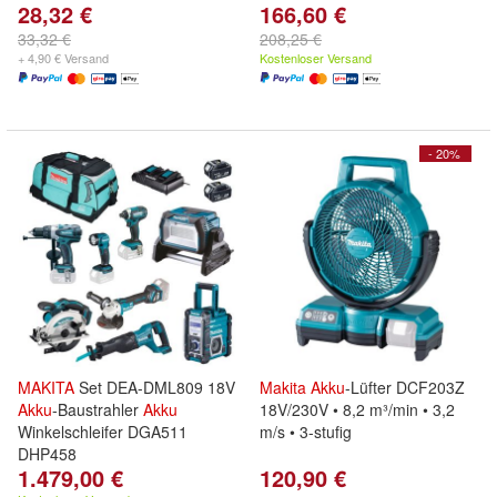
28,32 €
166,60 €
33,32 €
208,25 €
+ 4,90 € Versand
Kostenloser Versand
- 20%
MAKITA
Set DEA-DML809 18V
Makita
Akku
-Lüfter DCF203Z
Akku
-Baustrahler
Akku
18V/230V • 8,2 m³/min • 3,2
Winkelschleifer DGA511
m/s • 3-stufig
DHP458
1.479,00 €
120,90 €