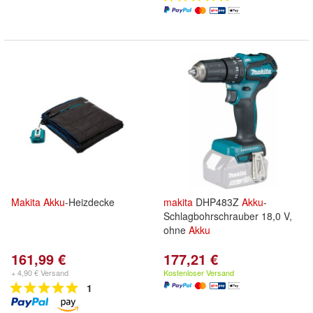
Makita
Akku
-Heizdecke
makita
DHP483Z
Akku
-
Schlagbohrschrauber 18,0 V,
ohne
Akku
161,99 €
177,21 €
+ 4,90 € Versand
Kostenloser Versand
1