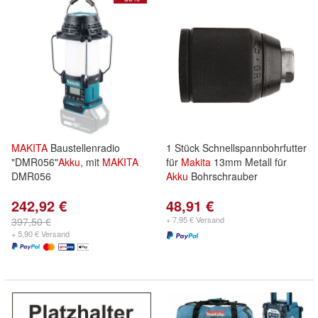
MAKITA
Baustellenradio
1 Stück Schnellspannbohrfutter
"DMR056"
Akku
, mit
MAKITA
für
Makita
13mm Metall für
DMR056
Akku
Bohrschrauber
242,92 €
48,91 €
+ 7,95 € Versand
397,50 €
+ 5,90 € Versand