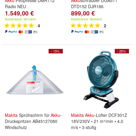
Akku
-Fettpresse DMR112
Akku
schrauber DGA511
Radio NEU
DTD152 DJR186
1.549,00 €
899,00 €
Kostenloser Versand
Kostenloser Versand
4
2
- 15%
- 20%
Makita
Sprühschirm für
Akku
-
Makita
Akku
-Lüfter DCF301Z
Druckspritzen AB45127080
18V/230V • 21 m³/min • 4,0
Windschutz
m/s • 3-stufig