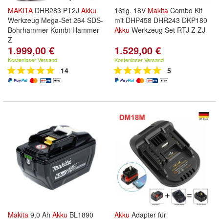
MAKITA
DHR283 PT2J
Akku
16tlg. 18V
Makita
Combo Kit
Werkzeug Mega-Set 264 SDS-
mit DHP458 DHR243 DKP180
Bohrhammer Kombi-Hammer
Akku
Werkzeug Set RTJ Z ZJ
Z
1.999,00 €
1.529,00 €
Kostenloser Versand
Kostenloser Versand
14
5
Makita
9,0 Ah
Akku
BL1890
Akku
Adapter für