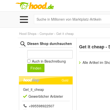
Hood Shops
›
Computer
›
Get it cheap
Diesen Shop durchsuchen
Get it cheap -
Auch in Beschreibung
Alle Artikel im Sh
Finden
Gold
Get_it_cheap
Gewerblich
er Anbieter
+995598922507