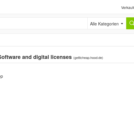
Verkauf
Alle Kategorien
 Software and digital licenses
(
getitcheap.hood.de
)
op