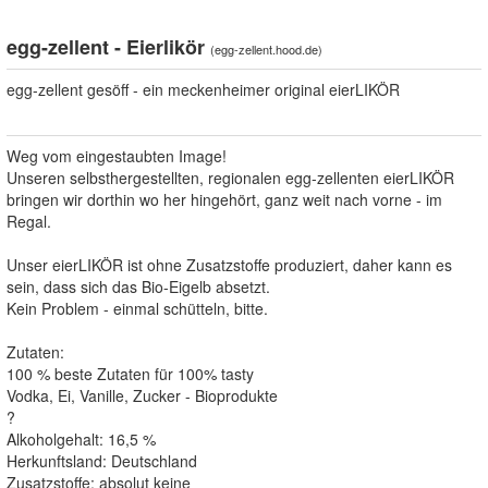
egg-zellent - Eierlikör
(
egg-zellent.hood.de
)
egg-zellent gesöff - ein meckenheimer original eierLIKÖR
Weg vom eingestaubten Image!
Unseren selbsthergestellten, regionalen egg-zellenten eierLIKÖR
bringen wir dorthin wo her hingehört, ganz weit nach vorne - im
Regal.
Unser eierLIKÖR ist ohne Zusatzstoffe produziert, daher kann es
sein, dass sich das Bio-Eigelb absetzt.
Kein Problem - einmal schütteln, bitte.
Zutaten:
100 % beste Zutaten für 100% tasty
Vodka, Ei, Vanille, Zucker - Bioprodukte
?
Alkoholgehalt: 16,5 %
Herkunftsland: Deutschland
Zusatzstoffe: absolut keine