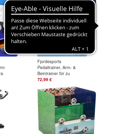
Rädern
Fjordesports
Arm
Pedaltrainer, Arm- &
ra
Beintrainer für zu
Hause, leiser Mini-
72,99 €
Heimtrainer