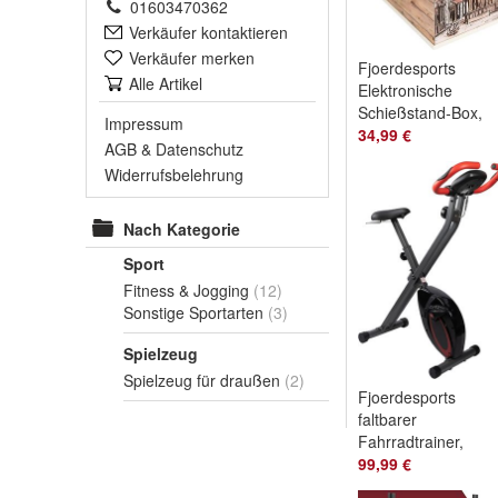
01603470362
Verkäufer kontaktieren
Verkäufer merken
Fjoerdesports
Alle Artikel
Elektronische
Schießstand-Box,
Impressum
pro4 Airsoft für
34,99 €
AGB
&
Datenschutz
Kinder &
Widerrufsbelehrung
Erwachsene-W
Nach Kategorie
Sport
Fitness & Jogging
(12)
Sonstige Sportarten
(3)
Spielzeug
Spielzeug für draußen
(2)
Fjoerdesports
faltbarer
Fahrradtrainer,
Heimtrainer LCD
99,99 €
Trainingscomputer,