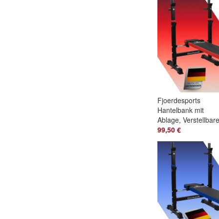
Schwarz
Fjoerdesports
Hantelbank mit
Ablage, Verstellbar
Höhe & Klappbar,
99,50 €
Rot/Schwarz