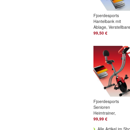
Fjoerdesports
Hantelbank mit
Ablage, Verstellbar
Höhe & Klappbar,
99,50 €
Blau/Schwarz
Fjoerdesports
Senioren
Heimtrainer,
faltbarer
99,99 €
Fahrradtrainer,
Alle Artikel im Sh