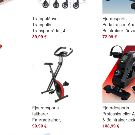
TrampoMover
Fjordesports
Trampolin-
Pedaltrainer, Ar
Transporträder, 4-
Beintrainer für z
Rad-Transportset
39,99 €
Hause, leiser Min
72,99 €
mit kugelgelagerten
Heimtrainer
Rädern
Fjoerdesports
Fjoerdesports
faltbarer
Professioneller 
Fahrradtrainer,
& Beintrainer ext
Heimtrainer LCD
99,99 €
leise &
108,99 €
Trainingscomputer,
gelenkschonend,