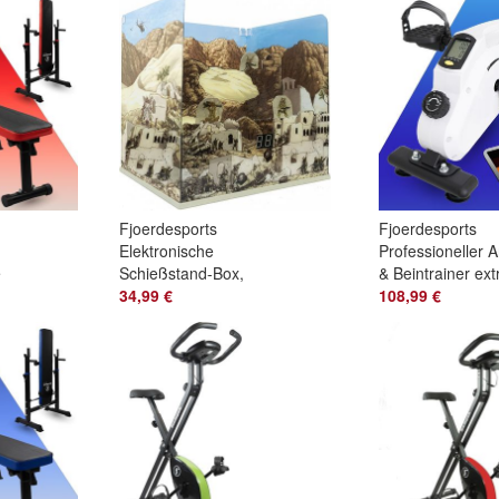
Rot
Schwarz
Fjoerdesports
Fjoerdesports
Elektronische
Professioneller 
e
Schießstand-Box,
& Beintrainer ext
pro4 Airsoft für
34,99 €
leise &
108,99 €
Kinder &
gelenkschonend,
Erwachsene-M
Weiß