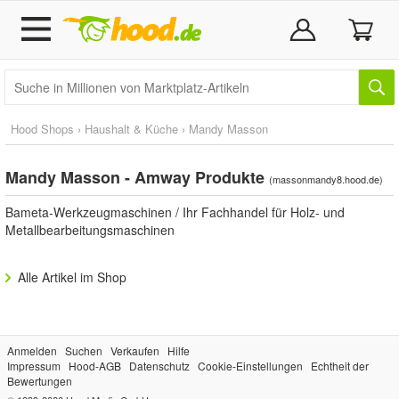
Hood Shops
›
Haushalt & Küche
›
Mandy Masson
Mandy Masson - Amway Produkte
(
massonmandy8.hood.de
)
Bameta-Werkzeugmaschinen / Ihr Fachhandel für Holz- und
Metallbearbeitungsmaschinen
Alle Artikel im Shop
Anmelden
Suchen
Verkaufen
Hilfe
Impressum
Hood-AGB
Datenschutz
Cookie-Einstellungen
Echtheit der
Bewertungen