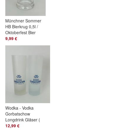
Münchner Sommer
HB Bierkrug 0,5l /
Oktoberfest Bier
krug Hofbräu
9,99 €
München
Wodka - Vodka
Gorbatschow
Longdrink Gläser (
2er Set ) / Gläser
12,99 €
Cocktailgläser