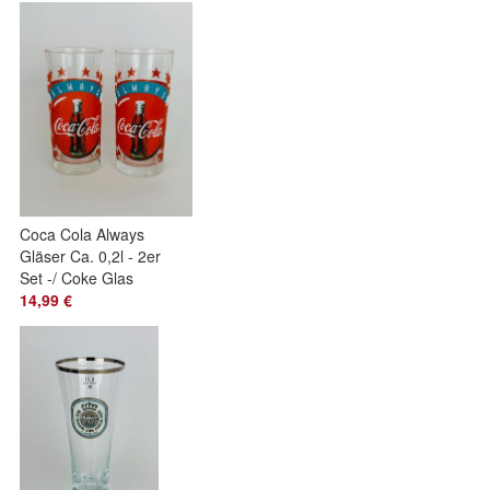
Coca Cola Always
Gläser Ca. 0,2l - 2er
Set -/ Coke Glas
Sammler
14,99 €