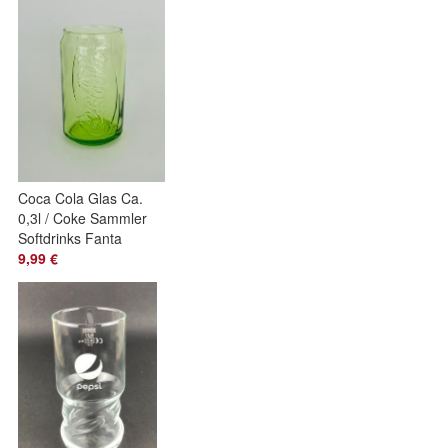
Coca Cola Glas Ca.
0,3l / Coke Sammler
Softdrinks Fanta
Spreite Wasser
9,99 €