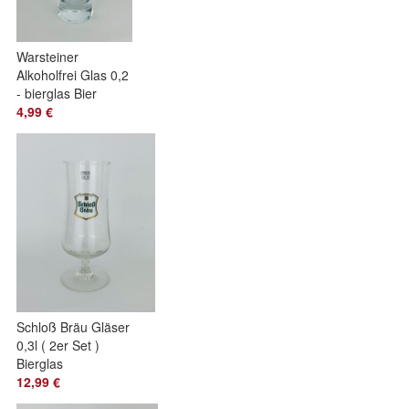
Warsteiner
Alkoholfrei Glas 0,2
- bierglas Bier
Biergläser Glas 1
4,99 €
Stück
Schloß Bräu Gläser
0,3l ( 2er Set )
Bierglas
Gastronomie Gastro
12,99 €
Bier Biergläser