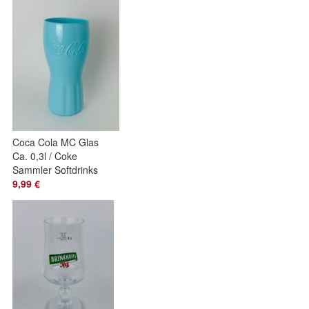
Coca Cola MC Glas
Ca. 0,3l / Coke
Sammler Softdrinks
Fanta Spreite
9,99 €
Wasser