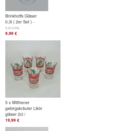
Brinkhoffs Gläser
0,3l ( 2er Set ) -
Sammler Brinkhoff
5,00 €/Stk
9,99 €
Biergläser Bier Glas
5 x Wilthener
gebirgskräuter Likör
gläser 2cl /
Schnapsgläser Shot
19,99 €
Gla36