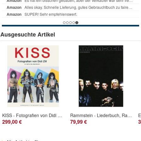
Ausgesuchte Artikel
KISS - Fotografien von Didi Zill, Jens Schmitz
Rammstein - Liederbuch, Rammstein
E
299,00 €
79,99 €
3