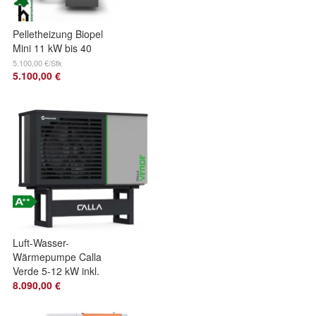
Pelletheizung Biopel
Mini 11 kW bis 40
kW auch mit
5.100,00 €/Stk
5.100,00 €
Reinigungssystem
Luft-Wasser-
Wärmepumpe Calla
Verde 5-12 kW inkl.
Inneneinheit -
8.090,00 €
Wasser bis 65 °C