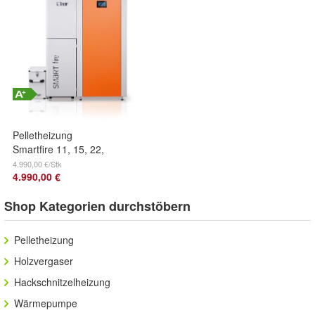
Pelletheizung
Smartfire 11, 15, 22,
31, 41 kW -
4.990,00 €/Stk
4.990,00 €
vollautomatischer
Pelletkessel - KFW
Shop Kategorien durchstöbern
Pelletheizung
Holzvergaser
Hackschnitzelheizung
Wärmepumpe