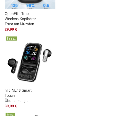
OpenFit - True
Wireless Kopfhörer
Trust mit Mikrofon
29,99 €
hTc NE48 Smart-
Touch
Übersetzungs-
Kopfhörer mit
39,99 €
Schiebedeckel -