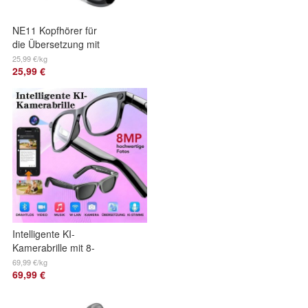
NE11 Kopfhörer für
die Übersetzung mit
Bluetooth 6,0, it
25,99 €/kg
25,99 €
Übersetzungs-App
Intelligente KI-
Kamerabrille mit 8-
MP-photochromen
69,99 €/kg
69,99 €
Gläsern, Touch-
Bedienung, ideal fü