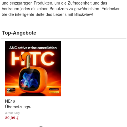
und einzigartigen Produkten, um die Zufriedenheit und das
Vertrauen jedes einzelnen Benutzers zu gewährleisten. Entdecken
Sie die intelligente Seite des Lebens mit Blackview!
Top-Angebote
NE46
Übersetzungs-
Ohrhörer, mit APP-
39,99 €/kg
39,99 €
Unterstützung für
134 Sprachen