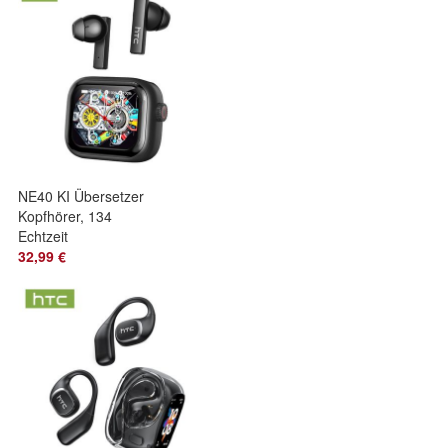
Echtzeit-
Übersetzung
NE40 KI Übersetzer
Kopfhörer, 134
Echtzeit
Sprachübersetzer
32,99 €
Kopfhörer & 9 Modi