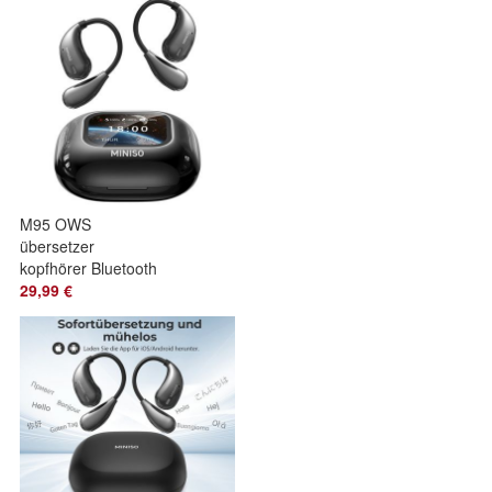
Open-Ear-Ohrhörer
M95 OWS
übersetzer
kopfhörer Bluetooth
Kopfhörer
29,99 €
übersetzungskopfhörer
135