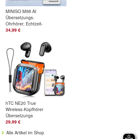
MINISO M98 AI
Übersetzungs-
Ohrhörer, Echtzeit-
Übersetzung,
34,99 €
Offene Kabellose
Bluetooth
hTC NE20 True
Wireless-Kopfhörer
Übersetzungs
Bluetooth-Kopfhörer
29,99 €
Alle Artikel im Shop