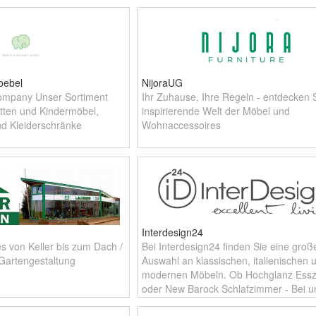
Accessoires, die deinem Zu
oebel
NijoraUG
ompany Unser Sortiment
Ihr Zuhause, Ihre Regeln - entdecken S
tten und Kindermöbel,
inspirierende Welt der Möbel und
nd Kleiderschränke
Wohnaccessoires
Interdesign24
s von Keller bis zum Dach /
Bei Interdesign24 finden Sie eine groß
 Gartengestaltung
Auswahl an klassischen, italienischen 
modernen Möbeln. Ob Hochglanz Ess
oder New Barock Schlafzimmer - Bei u
finden Sie wonach Sie suchen. Wir lief