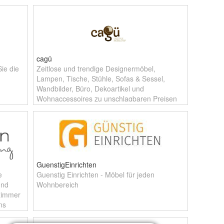
cagü
ie die
Zeitlose und trendige Designermöbel,
Lampen, Tische, Stühle, Sofas & Sessel,
Wandbilder, Büro, Dekoartikel und
Wohnaccessoires zu unschlagbaren Preisen
inkl. Versandkosten für Deutschland -
Möbeldesig
GuenstigEinrichten
e
Guenstig Einrichten - Möbel für jeden
und
Wohnbereich
zimmer
ns
e