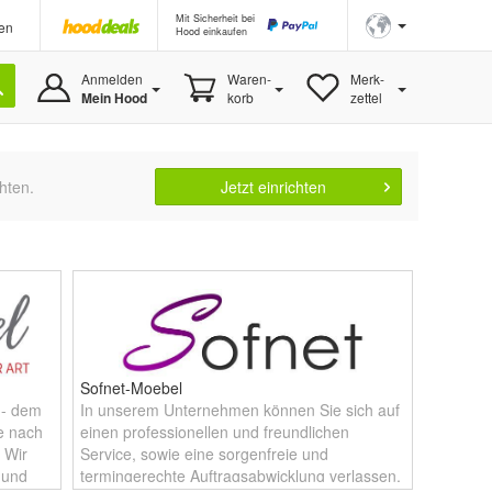
Mit Sicherheit bei
en
Hood einkaufen
Anmelden
Waren-
Merk-
Mein Hood
korb
zettel
hten.
Jetzt einrichten
Sofnet-Moebel
 - dem
In unserem Unternehmen können Sie sich auf
he nach
einen professionellen und freundlichen
 Wir
Service, sowie eine sorgenfreie und
 und
termingerechte Auftragsabwicklung verlassen.