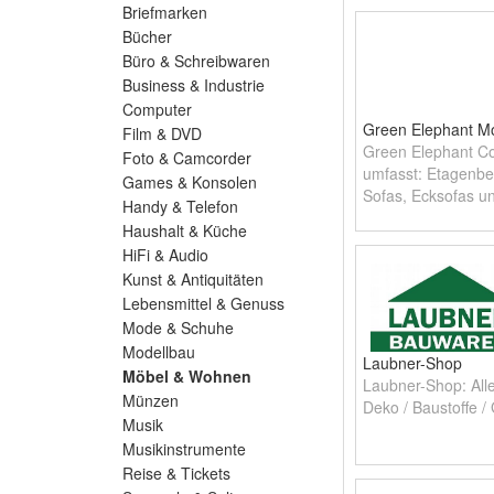
Briefmarken
Bücher
Büro & Schreibwaren
Business & Industrie
Computer
Green Elephant M
Film & DVD
Green Elephant C
Foto & Camcorder
umfasst: Etagenbe
Games & Konsolen
Sofas, Ecksofas u
Handy & Telefon
Haushalt & Küche
HiFi & Audio
Kunst & Antiquitäten
Lebensmittel & Genuss
Mode & Schuhe
Modellbau
Laubner-Shop
Möbel & Wohnen
Laubner-Shop: Alle
Münzen
Deko / Baustoffe /
Musik
Musikinstrumente
Reise & Tickets