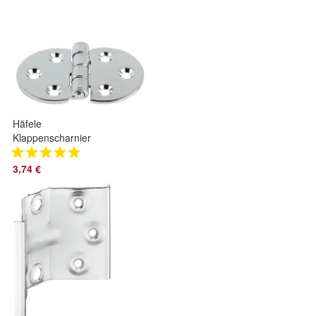
Häfele
Klappenscharnier
Sekretär Barfach
Klappe
3,74 €
Öffnungswinkel 270°