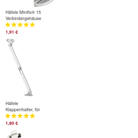
Häfele Minifix® 15
Verbindergehäuse
Möbelverbinder
Exzenterverbinder
1,91 €
10 Stück
Häfele
Klappenhalter, für
Klappen aus Holz,
mit Schlitzführung
1,80 €
im Gelenk