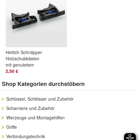
Hettich Schnäpper
Holzschubkästen
mit genutetem
Boden (Quadro 25
2,50 €
und V6) li + re
Shop Kategorien durchstöbern
Schlüssel, Schlösser und Zubehör
Scharniere und Zubehör
Werzeuge und Montagehilfen
Griffe
Verbindungstechnik