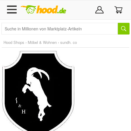
Hood Shops
›
Möbel & Wohnen
›
sundh. co