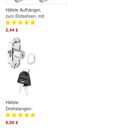
Häfele Aufhänger,
zum Einbohren, mit
Höhenverstellung 1
Paar
2,44 €
Häfele
Drehstangen-
Schloss, Econo, mit
Plättchenzylinder,
8,00 €
Dornmaß 15 mm