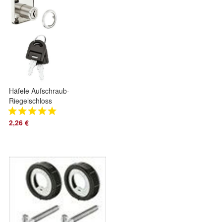
Häfele Aufschraub-
Riegelschloss
Möbelschloss
Schrankschloss
2,26 €
Türschloss