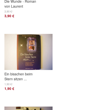
Die Wunde - Roman
von Laurent
Mauvignier
3,90 €/
3,90 €
Ein bisschen beim
Stern sitzen ...
Schönste
1,90 €/
1,90 €
Erinnerungen - von
Elisabeth Mittelstädt