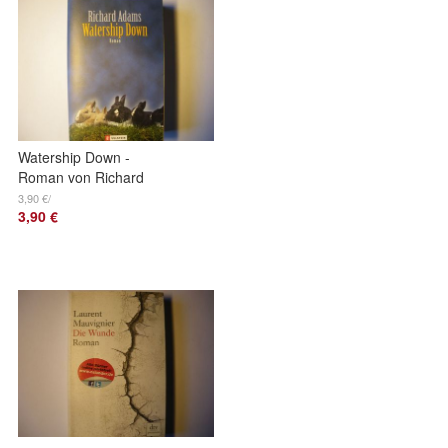
Watership Down -
Roman von Richard
Adams
3,90 €/
3,90 €