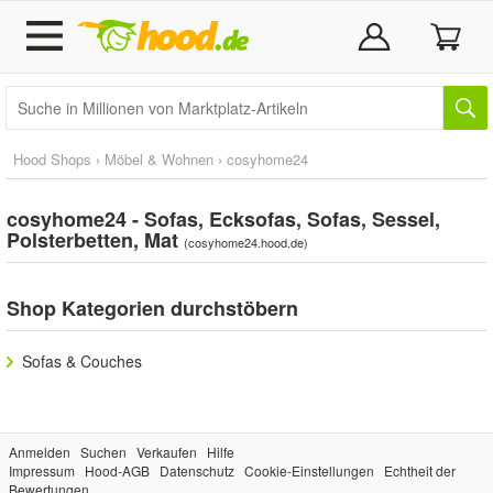
Hood Shops
›
Möbel & Wohnen
›
cosyhome24
cosyhome24 - Sofas, Ecksofas, Sofas, Sessel,
Polsterbetten, Mat
(
cosyhome24.hood.de
)
Shop Kategorien durchstöbern
Sofas & Couches
Anmelden
Suchen
Verkaufen
Hilfe
Impressum
Hood-AGB
Datenschutz
Cookie-Einstellungen
Echtheit der
Bewertungen