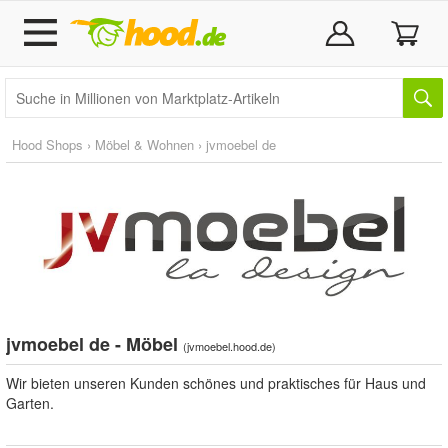
Hood Shops
›
Möbel & Wohnen
›
jvmoebel de
jvmoebel de - Möbel
(
jvmoebel.hood.de
)
Wir bieten unseren Kunden schönes und praktisches für Haus und
Garten.