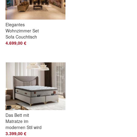
Elegantes
Wohnzimmer Set
Sofa Couchtisch
Stilvolles
4.699,00 €
Wohnkonzept
Design
Das Bett mit
Matratze im
modernen Stil wird
jedes Schlafzimmer
3.399,00 €