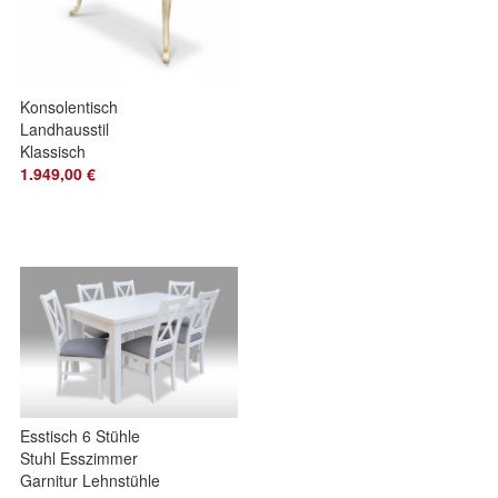
Konsolentisch
Landhausstil
Klassisch
Telefontische
1.949,00 €
Goldoptik
geschnitztenBeinen
Esstisch 6 Stühle
Stuhl Esszimmer
Garnitur Lehnstühle