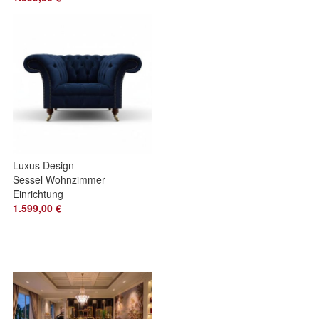
Modern Polster Sitz
Luxus Design
Sessel Wohnzimmer
Einrichtung
Chesterfield
1.599,00 €
Polstermöbel