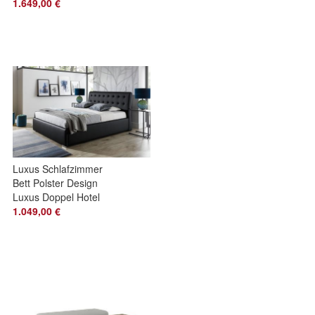
Tische Tisch S18-L
1.649,00 €
7tlg
Luxus Schlafzimmer
Bett Polster Design
Luxus Doppel Hotel
Betten Chesterfield
1.049,00 €