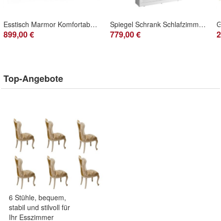
Esstisch Marmor Komfortabel Modern Ausziehbar Grau Geräumig Stilvoll
Spiegel Schrank Schlafzimmer Schwebe 200cm Kleider Schränke Schiebetüren Türen
899,00 €
779,00 €
2
Top-Angebote
6 Stühle, bequem,
stabil und stilvoll für
Ihr Esszimmer