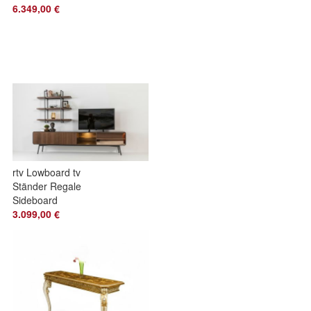
6.349,00 €
rtv Lowboard tv
Ständer Regale
Sideboard
Wohnzimmer Holz
3.099,00 €
Braun Modern