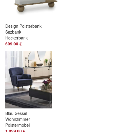
Design Polsterbank
Sitzbank
Hockerbank
Fußbank Hocker
699,00 €
Fußhocker Polster
Blau Sessel
Wohnzimmer
Polstermöbel
Einrichtung Luxus
1.099,00 €