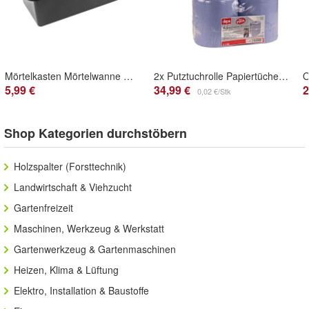
Mörtelkasten Mörtelwanne Mörtelkübel Baukübel Zementwanne Zementkübel 40 Liter
2x Putztuchrolle Papiertücher 500 Blatt Reinigungstücher 2-lagig Putztücher Set
5,99 €
34,99 €
2
0,02 €/Stk
Shop Kategorien durchstöbern
Holzspalter (Forsttechnik)
Landwirtschaft & Viehzucht
Gartenfreizeit
Maschinen, Werkzeug & Werkstatt
Gartenwerkzeug & Gartenmaschinen
Heizen, Klima & Lüftung
Elektro, Installation & Baustoffe