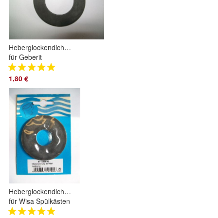
Heberglockendichtung
für Geberit
Spülkästen 58 x 32
x 3 Glockendichtung
1,80 €
Dichtung
Heberglockendichtung
für Wisa Spülkästen
65 x 23,5 x 3