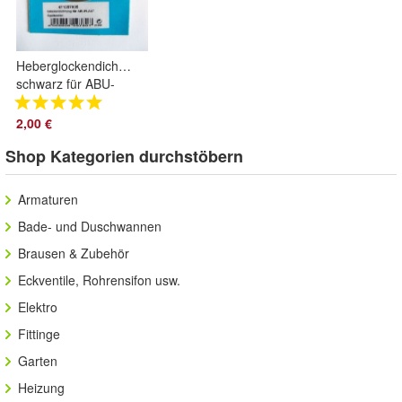
Heberglockendichtung
schwarz für ABU-
Star Spülkästen 62
x 31 x 2,2
2,00 €
Shop Kategorien durchstöbern
Armaturen
Bade- und Duschwannen
Brausen & Zubehör
Eckventile, Rohrensifon usw.
Elektro
Fittinge
Garten
Heizung