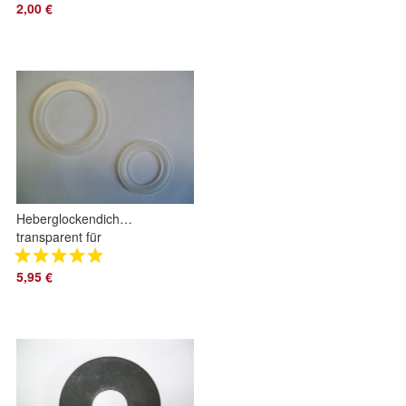
Glockendichtung
2,00 €
Dichtung
Heberglockendichtung
transparent für
Grohe Dal
Spülkästen 65 x 48
5,95 €
und 48 x 30