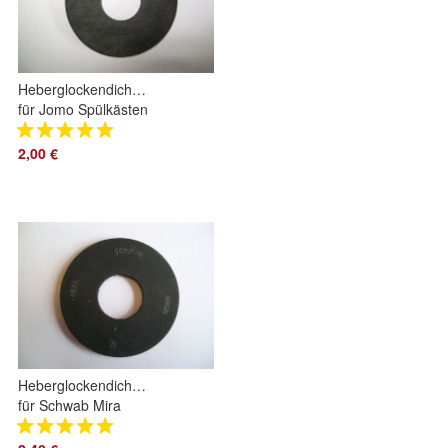
Heberglockendichtung
für Jomo Spülkästen
58 x 20,5 x 3 mm
Dichtung
2,00 €
Glockendichtung
Heberglockendichtung
für Schwab Mira
Spülkästen 64 x 24
x 4 Glockendichtung