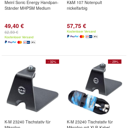
Meinl Sonic Energy Handpan-
K&M 107 Notenpult
Ständer MHPSM Medium
nickelfarbig
49,40 €
57,75 €
Kostenloser Versand
62,59 €
Kostenloser Versand
- 32%
- 29%
K-M 23240 Tischstativ für
K-M 23240 Tischstativ für
Mikrofon
Mikrofon mit XLR-Kabel