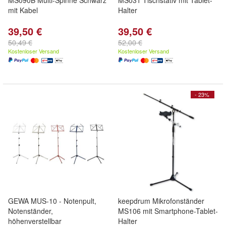
MS090B Multi-Spinne Schwarz
MS031 Tischstativ mit Tablet-
mit Kabel
Halter
39,50 €
39,50 €
50,49 €
52,00 €
Kostenloser Versand
Kostenloser Versand
- 23%
GEWA MUS-10 - Notenpult,
keepdrum Mikrofonständer
Notenständer,
MS106 mit Smartphone-Tablet-
höhenverstellbar
Halter