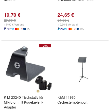
19,70 €
24,65 €
29,00 €
34,90 €
+ 5,90 € Versand
+ 5,90 € Versand
- 29%
K-M 23240 Tischstativ für
K&M 11960
Mikrofon mit Kugelgelenk-
Orchesternotenpult
Adapter