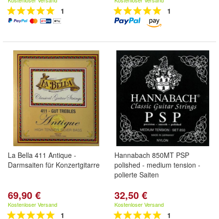
Kostenloser Versand
Kostenloser Versand
1
1
La Bella 411 Antique -
Hannabach 850MT PSP
Darmsaiten für Konzertgitarre
polished - medium tension -
polierte Saiten
69,90 €
32,50 €
Kostenloser Versand
Kostenloser Versand
1
1