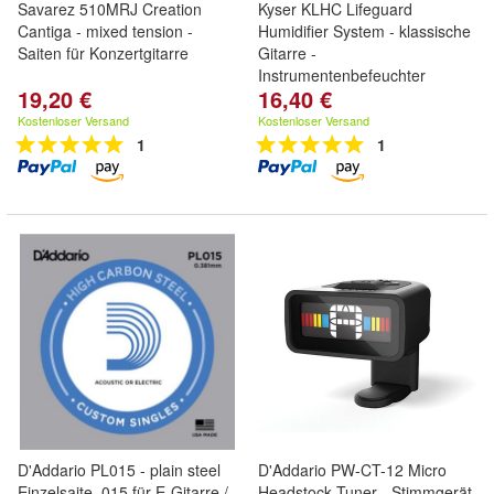
Savarez 510MRJ Creation
Kyser KLHC Lifeguard
Cantiga - mixed tension -
Humidifier System - klassische
Saiten für Konzertgitarre
Gitarre -
Instrumentenbefeuchter
19,20 €
16,40 €
Kostenloser Versand
Kostenloser Versand
1
1
D'Addario PL015 - plain steel
D'Addario PW-CT-12 Micro
Einzelsaite .015 für E-Gitarre /
Headstock Tuner - Stimmgerät