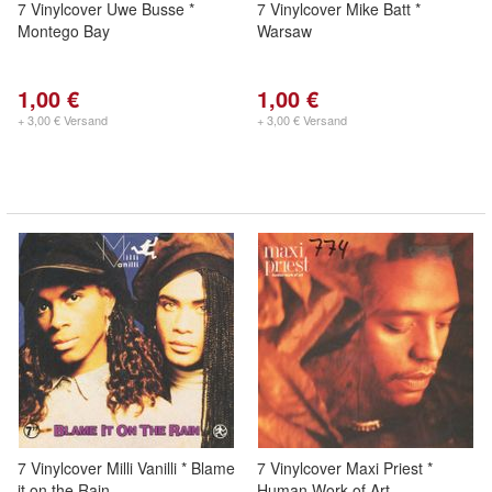
7 Vinylcover Uwe Busse *
7 Vinylcover Mike Batt *
Montego Bay
Warsaw
1,00 €
1,00 €
+ 3,00 € Versand
+ 3,00 € Versand
7 Vinylcover Milli Vanilli * Blame
7 Vinylcover Maxi Priest *
it on the Rain
Human Work of Art