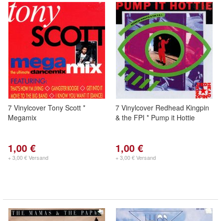
7 Vinylcover Tony Scott *
7 Vinylcover Redhead Kingpin
Megamix
& the FPI * Pump it Hottie
1,00 €
1,00 €
+ 3,00 € Versand
+ 3,00 € Versand