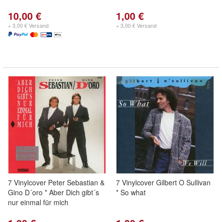
10,00 €
1,00 €
+ 3,00 € Versand
+ 3,00 € Versand
7 Vinylcover Peter Sebastian &
7 Vinylcover Gilbert O Sullivan
Gino D´oro * Aber Dich gibt´s
* So what
nur einmal für mich