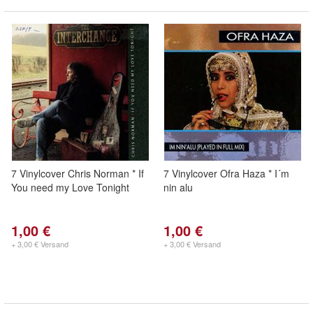
7 Vinylcover Chris Norman * If
7 Vinylcover Ofra Haza * I´m
You need my Love Tonight
nin alu
1,00 €
1,00 €
+ 3,00 € Versand
+ 3,00 € Versand