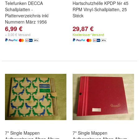
Telefunken DECCA
Hartschutzhélle KPDP fér 45
Schallplatten -
RPM Vinyl-Schallplatten, 25
Plattenverzeichnis inkl
Stéck
Nummern März 1956
6,99 €
29,87 €
+ 3,00 € Versand
Kostenloser Versand
7" Single Mappen
7" Single Mappen