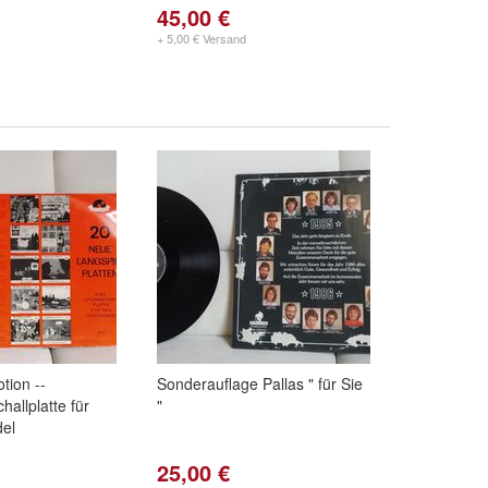
45,00 €
+ 5,00 € Versand
tion --
Sonderauflage Pallas " für Sie
hallplatte für
"
el
25,00 €