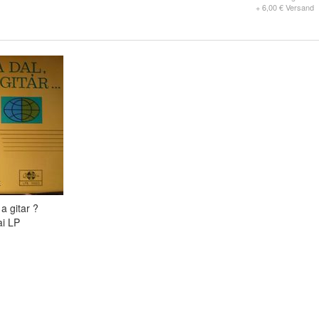
+ 6,00 € Versand
 a gitar ?
ai LP