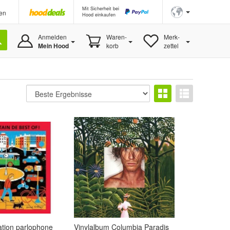
Mit Sicherheit bei
en
Hood einkaufen
Anmelden
Waren-
Merk-
Mein Hood
korb
zettel
ation parlophone
Vinylalbum Columbia Paradis