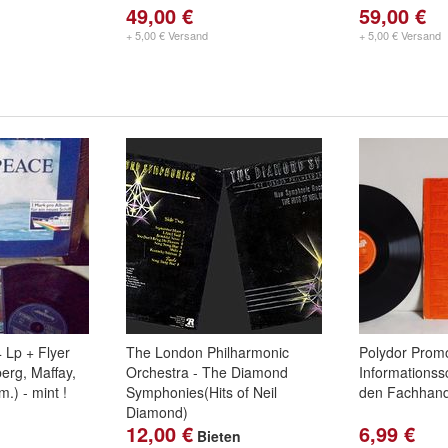
49,00 €
59,00 €
+ 5,00 € Versand
+ 5,00 € Versand
 Lp + Flyer
The London Philharmonic
Polydor Promo
erg, Maffay,
Orchestra - The Diamond
Informationssc
.) - mint !
Symphonies(Hits of Neil
den Fachhand
Diamond)
12,00 €
6,99 €
Bieten