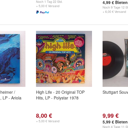
Noch
1 Tag 22 Std.
4,99 € Bieten
+ 5,00 € Versand
Noch
9 Tage 12 St
+ 6,00 € Versand
heimer /
High Life - 20 Original TOP
Stuttgart Souv
 LP - Ariola
Hits, LP - Polystar 1978
8,00 €
9,99 €
+ 5,00 € Versand
5,99 € Bieten
Noch
4 Tage 11 St