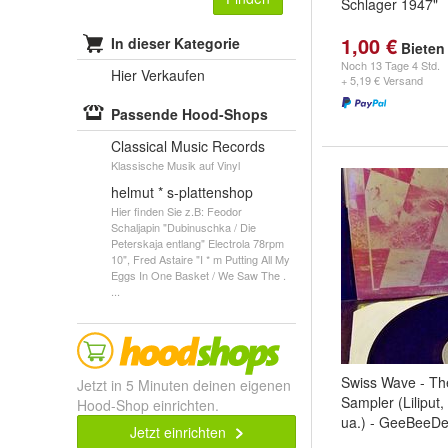
Schlager 1947"
1,00 €
In dieser Kategorie
Bieten
Noch
13 Tage 4 Std.
Hier Verkaufen
+ 5,19 € Versand
Passende Hood-Shops
Classical Music Records
Klassische Musik auf Vinyl
helmut * s-plattenshop
Hier finden Sie z.B: Feodor
Schaljapin "Dubinuschka / Die
Peterskaja entlang" Electrola 78rpm
10", Fred Astaire "I * m Putting All My
Eggs In One Basket / We Saw The .
...
Swiss Wave - T
Jetzt in 5 Minuten deinen eigenen
Sampler (Liliput
Hood-Shop einrichten.
ua.) - GeeBeeDee
Jetzt einrichten