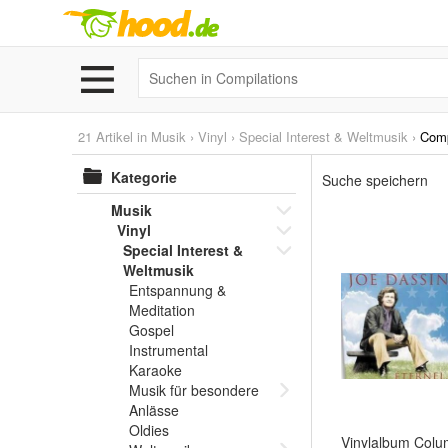
21 Artikel in
Musik
›
Vinyl
›
Special Interest & Weltmusik
›
Comp
Kategorie
Suche speichern
Musik
Vinyl
Special Interest &
Weltmusik
Entspannung &
Meditation
Gospel
Instrumental
Karaoke
Musik für besondere
Anlässe
Oldies
Vinylalbum Colu