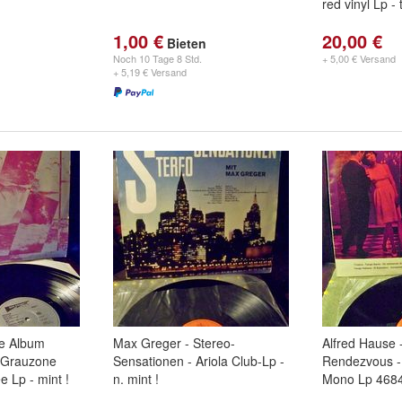
red vinyl Lp - 
1,00 €
20,00 €
Bieten
Noch
10 Tage 8 Std.
+ 5,00 € Versand
+ 5,19 € Versand
he Album
Max Greger - Stereo-
Alfred Hause 
, Grauzone
Sensationen - Ariola Club-Lp -
Rendezvous -
 Lp - mint !
n. mint !
Mono Lp 4684