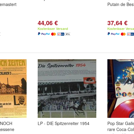
Remastert
Putain de Best
44,06 €
37,64 €
Kostenloser Versand
Kostenloser Vers
 NOCH
LP - DIE Spitzenreiter 1954
Pop Star Galle
gessene
rare Coca-Col