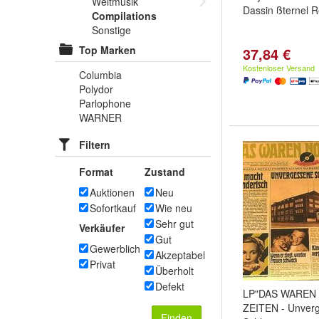
Weltmusik
Dassin ßternel 
Compilations
Sonstige
Top Marken
37,84 €
Kostenloser Versand
Columbia
Polydor
Parlophone
WARNER
Filtern
Format
Zustand
Auktionen
Neu
Sofortkauf
Wie neu
Sehr gut
Verkäufer
Gut
Gewerblich
Akzeptabel
Privat
Überholt
Defekt
LP"DAS WAREN
ZEITEN - Unver
Finden