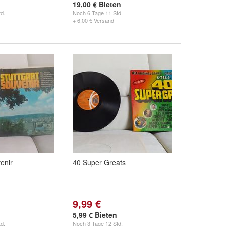
19,00 € Bieten
d.
Noch
6 Tage 11 Std.
+ 6,00 € Versand
enir
40 Super Greats
9,99 €
5,99 € Bieten
d.
Noch
3 Tage 12 Std.