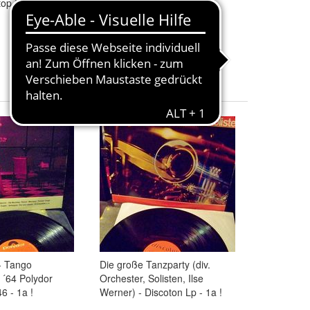
top !
Wave (XTC, Numan, Foxx,
OMD)
35,00 €
+ 5,00 € Versand
- Tango
Die große Tanzparty (div.
 ´64 Polydor
Orchester, Solisten, Ilse
6 - 1a !
Werner) - Discoton Lp - 1a !