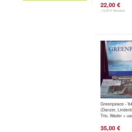
22,00 €
+ 5,00 € Versand
Greenpeace -´84
(Danzer, Lindenb
Trio, Wader + uam
35,00 €