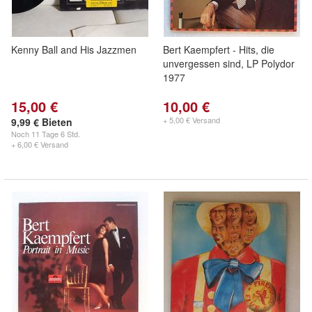
Kenny Ball and His Jazzmen
Bert Kaempfert - Hits, die
unvergessen sind, LP Polydor
1977
15,00 €
10,00 €
+ 5,00 € Versand
9,99 € Bieten
Noch
11 Tage 6 Std.
+ 6,00 € Versand