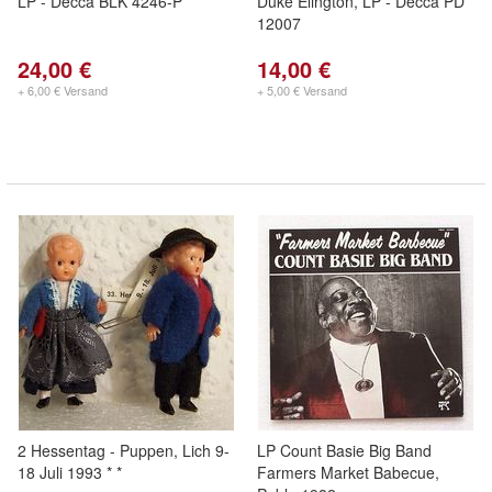
LP - Decca BLK 4246-P
Duke Elington, LP - Decca PD
12007
24,00 €
14,00 €
+ 6,00 € Versand
+ 5,00 € Versand
2 Hessentag - Puppen, Lich 9-
LP Count Basie Big Band
18 Juli 1993 * *
Farmers Market Babecue,