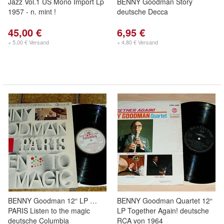
Jazz Vol.1 US Mono Import Lp
BENNY Goodman Story
1957 - n. mint !
deutsche Decca
45,00 €
6,95 €
+ 5,00 € Versand
+ 4,80 € Versand
BENNY Goodman 12“ LP …
BENNY Goodman Quartet 12“
PARIS Listen to the magic
LP Together Again! deutsche
deutsche Columbia
RCA von 1964