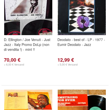
D. Ellington / Joe Venuti - Just
Deodato - best of - LP - 1977 -
Jazz - Italy Promo DoLp (non
Eumir Deodato - Jazz
di vendita !) - mint !!
70,00 €
12,99 €
+ 6,00 € Versand
+ 5,00 € Versand