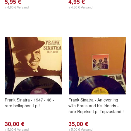
5,95 €
4,95 €
+ 4,80 € Versand
+ 4,80 € Versand
Frank Sinatra - 1947 - 48 -
Frank Sinatra - An evening
rare bellaphon Lp !
with Frank and his friends -
rare Reprise Lp -Topzustand !
30,00 €
35,00 €
+ 5,00 € Versand
+ 5,00 € Versand