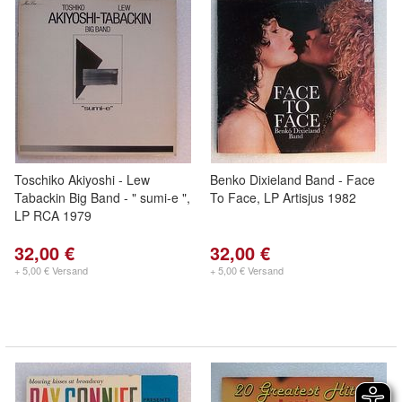
Toschiko Akiyoshi - Lew
Benko Dixieland Band - Face
Tabackin Big Band - " sumi-e ",
To Face, LP Artisjus 1982
LP RCA 1979
32,00 €
32,00 €
+ 5,00 € Versand
+ 5,00 € Versand