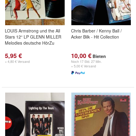
LOUIS Armstrong und the All
Chris Barber / Kenny Ball /
Stars 12“ LP GLENN MILLER
Acker Bilk - Hit Collection
Melodies deutsche HörZu
5,95 €
10,00 €
Bieten
+ 4,80 € Versand
Noch
17 Std. 27 Min.
+ 5,00 € Versand