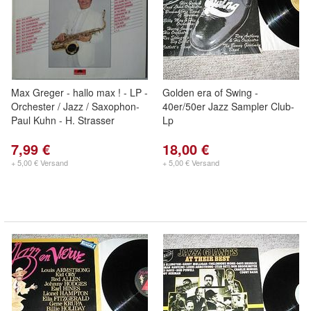
Max Greger - hallo max ! - LP -
Golden era of Swing -
Orchester / Jazz / Saxophon-
40er/50er Jazz Sampler Club-
Paul Kuhn - H. Strasser
Lp
7,99 €
18,00 €
+ 5,00 € Versand
+ 5,00 € Versand