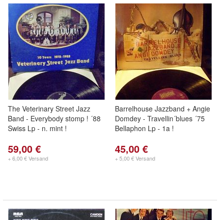
The Veterinary Street Jazz
Barrelhouse Jazzband + Angie
Band - Everybody stomp ! ´88
Domdey - Travellin´blues ´75
Swiss Lp - n. mint !
Bellaphon Lp - 1a !
59,00 €
45,00 €
+ 6,00 € Versand
+ 5,00 € Versand