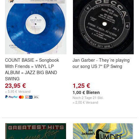
COUNT BASIE = Songbook
Jan Garber - They´re playing
With Friends = VINYL LP
our song US 7" EP Swing
ALBUM = JAZZ BIG BAND
SWING
23,95 €
1,25 €
+ 5,95 € Versand
1,00 € Bieten
Noch
2 Tage 21 Std.
+ 2,00 € Versand