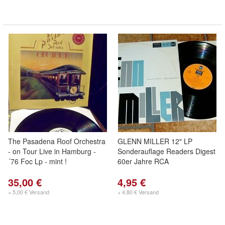
The Pasadena Roof Orchestra
GLENN MILLER 12" LP
- on Tour Live in Hamburg -
Sonderauflage Readers Digest
´76 Foc Lp - mint !
60er Jahre RCA
35,00 €
4,95 €
+ 5,00 € Versand
+ 4,80 € Versand