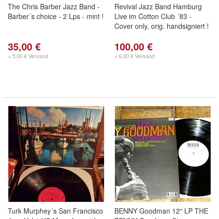
The Chris Barber Jazz Band -
Revival Jazz Band Hamburg
Barber´s choice - 2 Lps - mint !
Live im Cotton Club ´83 -
Cover only, orig. handsigniert !
35,00 €
100,00 €
+ 5,00 € Versand
+ 6,00 € Versand
Turk Murphey´s San Francisco
BENNY Goodman 12“ LP THE