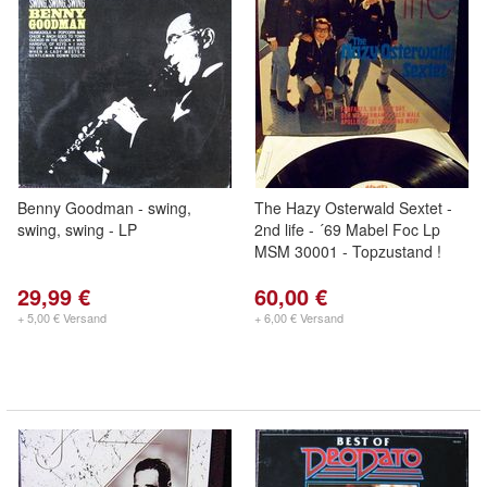
Benny Goodman - swing,
The Hazy Osterwald Sextet -
swing, swing - LP
2nd life - ´69 Mabel Foc Lp
MSM 30001 - Topzustand !
29,99 €
60,00 €
+ 5,00 € Versand
+ 6,00 € Versand