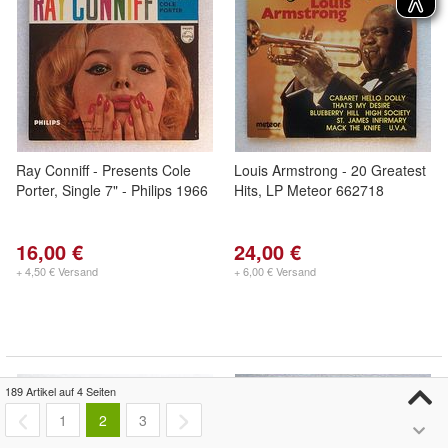
Ray Conniff - Presents Cole
Louis Armstrong - 20 Greatest
Porter, Single 7" - Philips 1966
Hits, LP Meteor 662718
16,00 €
24,00 €
+ 4,50 € Versand
+ 6,00 € Versand
189 Artikel auf 4 Seiten
1
2
3