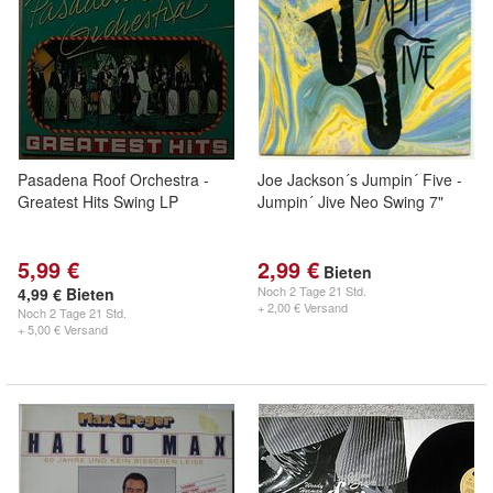
Pasadena Roof Orchestra -
Joe Jackson´s Jumpin´ Five -
Greatest Hits Swing LP
Jumpin´ Jive Neo Swing 7"
5,99 €
2,99 €
Bieten
Noch
2 Tage 21 Std.
4,99 € Bieten
+ 2,00 € Versand
Noch
2 Tage 21 Std.
+ 5,00 € Versand