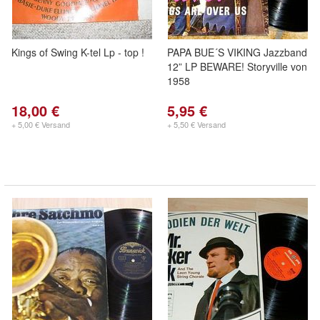
Kings of Swing K-tel Lp - top !
PAPA BUE´S VIKING Jazzband
12” LP BEWARE! Storyville von
1958
18,00 €
5,95 €
+ 5,00 € Versand
+ 5,50 € Versand