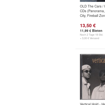
OLD The Cars / 
CDs (Panorama,
City, Fireball Zo
13,50 €
11,99 € Bieten
Noch
2 Tage 18 Std.
+ 3,00 € Versand
Vertical Hold - H