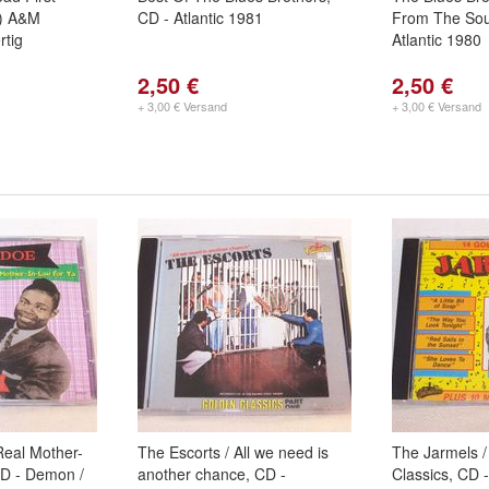
5) A&M
CD - Atlantic 1981
From The Sou
rtig
Atlantic 1980
2,50 €
2,50 €
+ 3,00 € Versand
+ 3,00 € Versand
Real Mother-
The Escorts / All we need is
The Jarmels /
CD - Demon /
another chance, CD -
Classics, CD -