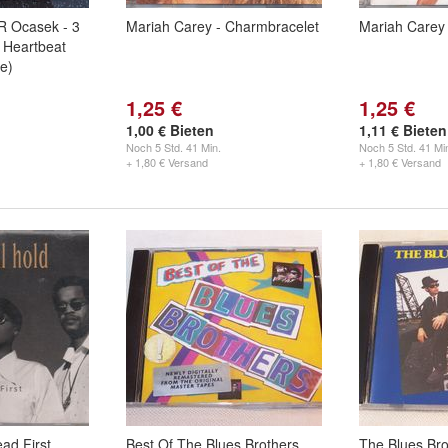
R Ocasek - 3
Mariah Carey - Charmbracelet
Mariah Carey
 Heartbeat
ne)
1,25 €
1,25 €
1,00 € Bieten
1,11 € Bieten
Noch
5 Std. 41 Min.
Noch
5 Std. 41 Mi
+ 1,80 € Versand
+ 1,80 € Versand
ead First
Best Of The Blues Brothers,
The Blues Bro