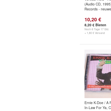
(Audio CD, 199
Records - neuwe
10,20 €
8,20 € Bieten
Noch
6 Tage 17 Std.
+ 1,80 € Versand
Ernie K-Doe / A 
In-Law For Ya, 