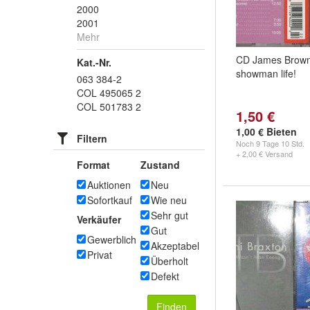
2000
2001
Mehr
CD James Brown:
Kat.-Nr.
showman life!
063 384-2
COL 495065 2
COL 501783 2
1,50 €
1,00 € Bieten
Filtern
Noch
9 Tage 10 Std.
+ 2,00 € Versand
Format
Zustand
Auktionen
Neu
Sofortkauf
Wie neu
Sehr gut
Verkäufer
Gut
Gewerblich
Akzeptabel
Privat
Überholt
Defekt
Finden