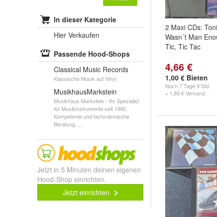
In dieser Kategorie
2 Maxi CDs: Toni
Hier Verkaufen
Wasn´t Man Enoug
Tic, Tic Tac
Passende Hood-Shops
4,66 €
Classical Music Records
1,00 € Bieten
Klassische Musik auf Vinyl
Noch
7 Tage 9 Std.
MusikhausMarkstein
+ 1,85 € Versand
Musikhaus Markstein - Ihr Spezialist
für Musikinstrumente seit 1990.
Kompetente und fachmännische
Beratung, ...
Jetzt in 5 Minuten deinen eigenen
Hood-Shop einrichten.
Jetzt einrichten