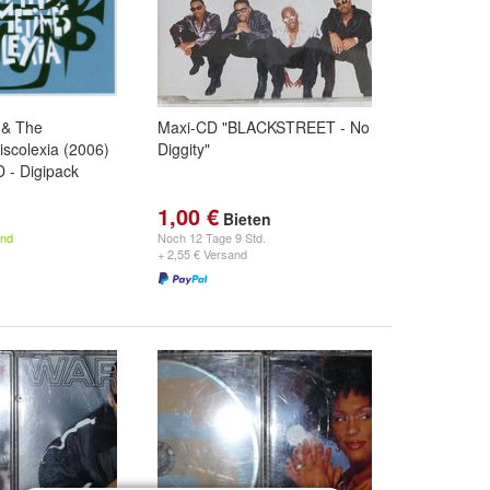
 & The
Maxi-CD "BLACKSTREET - No
iscolexia (2006)
Diggity"
 - Digipack
1,00 €
Bieten
and
Noch
12 Tage 9 Std.
+ 2,55 € Versand