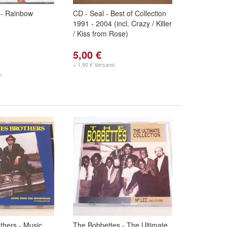
 - Rainbow
CD - Seal - Best of Collection
1991 - 2004 (incl. Crazy / Killer
/ Kiss from Rose)
5,00 €
+ 1,90 € Versand
n.
thers - Music
The Bobbettes - The Ultimate