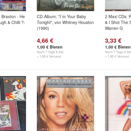
 Braxton - He
CD-Album: "I´m Your Baby
2 Maxi CDs: R
h & Chilli ?-
Tonight", von Whitney Houston
& I Shot The S
(1990)
Warren G
4,66 €
3,33 €
1,00 € Bieten
1,00 € Bieten
Noch
7 Tage 9 Std.
Noch
7 Tage 9 Std
+ 1,85 € Versand
+ 1,85 € Versand