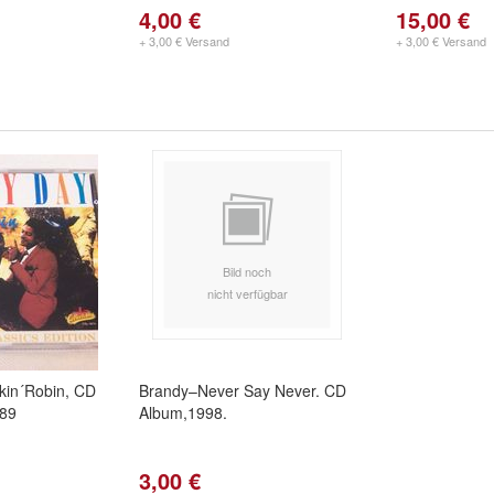
4,00 €
15,00 €
+ 3,00 € Versand
+ 3,00 € Versand
Bild noch
nicht verfügbar
kin´Robin, CD
Brandy–Never Say Never. CD
989
Album,1998.
3,00 €