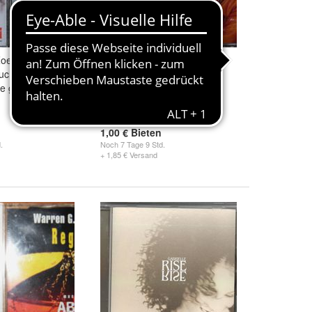
Zoe - Love Can
2 Maxi CDs: "I´m Still Waitin"
uch & Warren G
von Sasha & "My Love Is
e got to do
Your", vonWhitney Houston
4,66 €
1,00 € Bieten
.
Noch
7 Tage 9 Std.
+ 1,85 € Versand