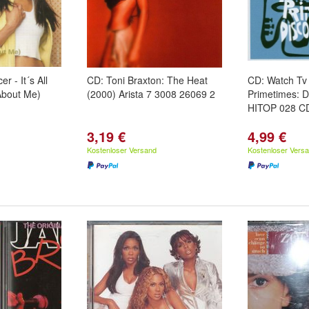
r - It´s All
CD: Toni Braxton: The Heat
CD: Watch Tv
About Me)
(2000) Arista 7 3008 26069 2
Primetimes: D
HITOP 028 CD
3,19 €
4,99 €
Kostenloser Versand
Kostenloser Vers