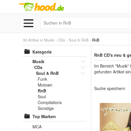
30 Artikel in
Musik
›
CDs
›
Soul & RnB
›
RnB
Kategorie
RnB CD's neu & g
Musik
Im Bereich "Musik" 
CDs
gefunden Artikel s
Soul & RnB
Funk
Motown
Suche speichern
RnB
Soul
Compilations
Sonstige
Top Marken
MCA