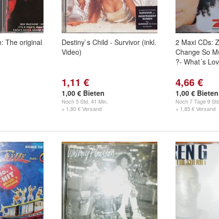
 The original
Destiny`s Child - Survivor (inkl.
2 Maxi CDs: 
Video)
Change So M
?- What´s Lov
1,11 €
4,66 €
1,00 € Bieten
1,00 € Bieten
Noch
5 Std. 41 Min.
Noch
7 Tage 9 Std
+ 1,80 € Versand
+ 1,85 € Versand