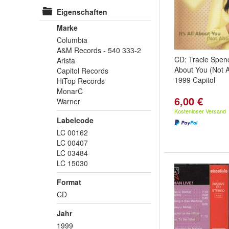
Eigenschaften
Marke
Columbia
A&M Records - 540 333-2
CD: Tracie Spence
Arista
About You (Not 
Capitol Records
1999 Capitol
HiTop Records
MonarC
6,00 €
Warner
Kostenloser Versand
Labelcode
LC 00162
LC 00407
LC 03484
LC 15030
Format
CD
Jahr
1999