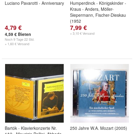
Luciano Pavarotti - Anniversary
Humperdinck - Königskinder -
Kraus - Anders, Möller-
Siepermann, Fischer-Dieskau
(1952
4,79 €
7,99 €
+ 3,10 € Versand
4,59 € Bieten
Noch
9 Tage 22 Std.
+ 1,60 € Versand
Bartók - Klavierkonzerte Nr.
250 Jahre W.A. Mozart (2005)