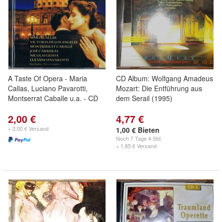
A Taste Of Opera - Maria
CD Album: Wolfgang Amadeus
Callas, Luciano Pavarotti,
Mozart: Die Entführung aus
Montserrat Caballe u.a. - CD
dem Serail (1995)
2,00 €
4,77 €
+ 2,00 € Versand
1,00 € Bieten
Noch
7 Tage 4 Std.
+ 1,85 € Versand