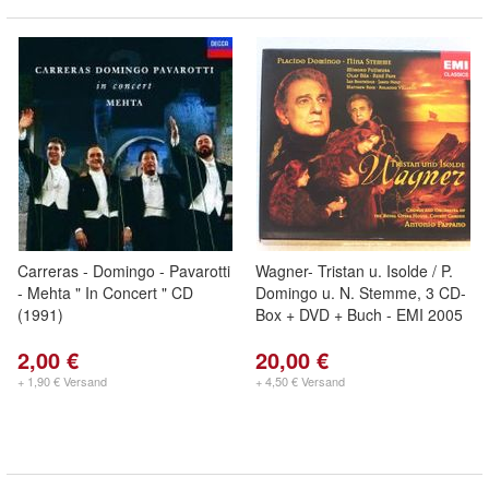
Carreras - Domingo - Pavarotti
Wagner- Tristan u. Isolde / P.
- Mehta " In Concert " CD
Domingo u. N. Stemme, 3 CD-
(1991)
Box + DVD + Buch - EMI 2005
2,00 €
20,00 €
+ 1,90 € Versand
+ 4,50 € Versand