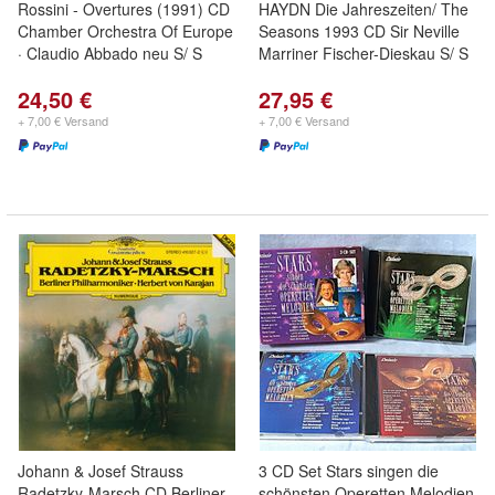
Rossini - Overtures (1991) CD
HAYDN Die Jahreszeiten/ The
Chamber Orchestra Of Europe
Seasons 1993 CD Sir Neville
· Claudio Abbado neu S/ S
Marriner Fischer-Dieskau S/ S
24,50 €
27,95 €
+ 7,00 € Versand
+ 7,00 € Versand
Johann & Josef Strauss
3 CD Set Stars singen die
Radetzky-Marsch CD Berliner
schönsten Operetten Melodien