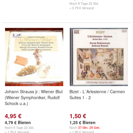
Noch
9 Tage 22 Std.
+ 3,79 € Versand
Johann Strauss jr.: Wiener Blut
Bizet - L´Arlesienne / Carmen
(Wiener Symphoniker, Rudolf
Suites 1 - 2
Schock u.a.)
4,95 €
1,50 €
4,79 € Bieten
1,25 € Bieten
Noch
9 Tage 22 Std.
Noch
37 Min. 29 Sek.
+ 1,55 € Versand
+ 1,80 € Versand