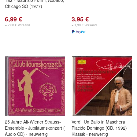
1&2 - Maurizio Pollini, Abbado,
Chicago SO (1977)
6,99 €
3,95 €
+ 2,00 € Versand
+ 1,90 € Versand
25 Jahre Alt-Wiener Strauss-
Verdi: Un Ballo in Maschera
Ensemble - Jubiläumskonzert (
Placido Domingo (CD, 1992)
Audio CD) - neuwertig
Klassik - neuwertig