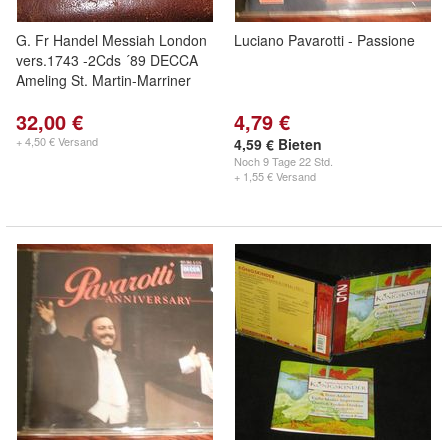
G. Fr Handel Messiah London
Luciano Pavarotti - Passione
vers.1743 -2Cds ´89 DECCA
Ameling St. Martin-Marriner
32,00 €
4,79 €
+ 4,50 € Versand
4,59 € Bieten
Noch
9 Tage 22 Std.
+ 1,55 € Versand