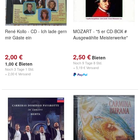
René Kollo - CD - Ich lade gern
MOZART - "5 er CD-BOX #
mir Gäste ein
Ausgewählte Meisterwerke"
2,00 €
2,50 €
Bieten
Noch
9 Tage 8 Std.
1,00 € Bieten
+ 5,19 € Versand
Noch
3 Tage 1 Std.
+ 2,00 € Versand