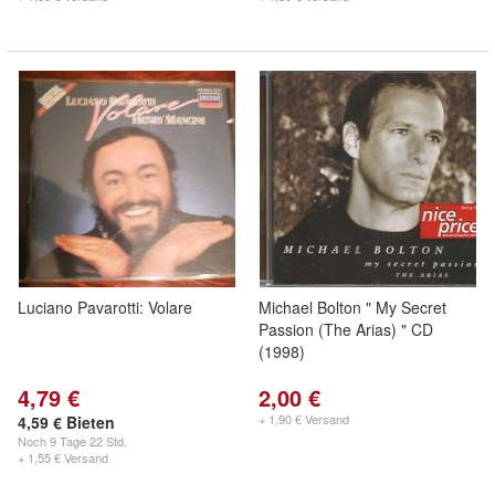
Luciano Pavarotti: Volare
Michael Bolton " My Secret
Passion (The Arias) " CD
(1998)
4,79 €
2,00 €
+ 1,90 € Versand
4,59 € Bieten
Noch
9 Tage 22 Std.
+ 1,55 € Versand