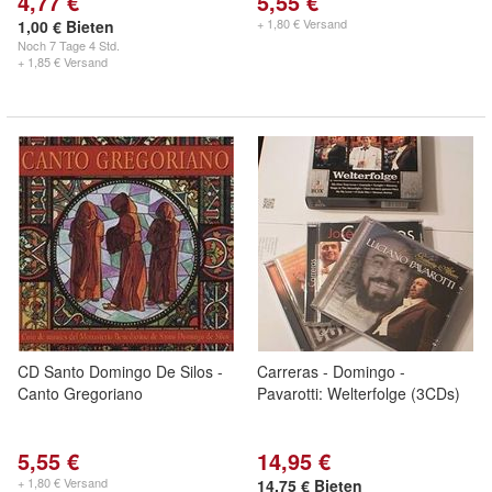
4,77 €
5,55 €
+ 1,80 € Versand
1,00 € Bieten
Noch
7 Tage 4 Std.
+ 1,85 € Versand
CD Santo Domingo De Silos -
Carreras - Domingo -
Canto Gregoriano
Pavarotti: Welterfolge (3CDs)
5,55 €
14,95 €
+ 1,80 € Versand
14,75 € Bieten