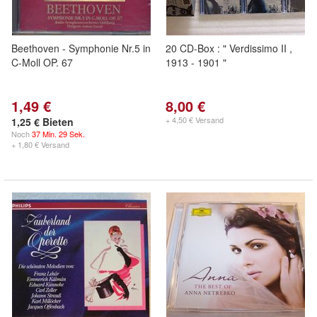
Beethoven - Symphonie Nr.5 in
20 CD-Box : " Verdissimo II ,
C-Moll OP. 67
1913 - 1901 "
1,49 €
8,00 €
+ 4,50 € Versand
1,25 € Bieten
Noch
37 Min. 29 Sek.
+ 1,80 € Versand