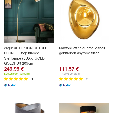
cagü: XL DESIGN RETRO
Maytoni Wandleuchte Mabell
LOUNGE Bogenlampe
goldfarben asymmetrisch
Stehlampe (LUXX] GOLD mit
GOLDFUß 205cm
249,95 €
111,57 €
Kostenloser Versand
+ 7,90 € Versand
1
3