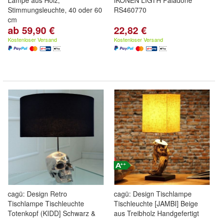
Lampe aus Holz,
IKONEN LIGTH Paladone
Stimmungsleuchte, 40 oder 60
RS460770
cm
ab 59,90 €
22,82 €
Kostenloser Versand
Kostenloser Versand
cagü: Design Retro
cagü: Design Tischlampe
Tischlampe Tischleuchte
Tischleuchte [JAMBI] Beige
Totenkopf (KIDD] Schwarz &
aus Treibholz Handgefertigt