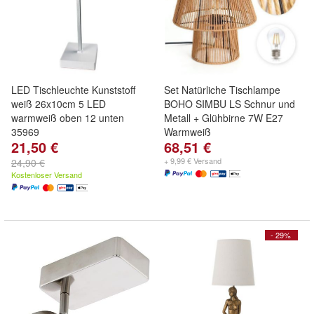
LED Tischleuchte Kunststoff
Set Natürliche Tischlampe
weiß 26x10cm 5 LED
BOHO SIMBU LS Schnur und
warmweiß oben 12 unten
Metall + Glühbirne 7W E27
35969
Warmweiß
21,50 €
68,51 €
+ 9,99 € Versand
24,90 €
Kostenloser Versand
- 29%