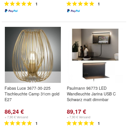
1
1
Fabas Luce 3677-30-225
Paulmann 96773 LED
Tischleuchte Camp 31cm gold
Wandleuchte Jarina USB C
E27
Schwarz matt dimmbar
86,24 €
89,17 €
+ 7,90 € Versand
+ 7,90 € Versand
1
1