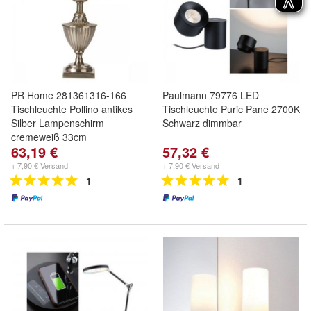
PR Home 281361316-166
Paulmann 79776 LED
Tischleuchte Pollino antikes
Tischleuchte Puric Pane 2700K
Silber Lampenschirm
Schwarz dimmbar
cremeweiß 33cm
63,19 €
57,32 €
+ 7,90 € Versand
+ 7,90 € Versand
1
1