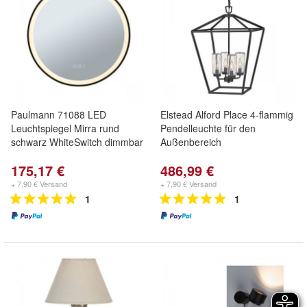
Paulmann 71088 LED
Elstead Alford Place 4-flammig
Leuchtspiegel Mirra rund
Pendelleuchte für den
schwarz WhiteSwitch dimmbar
Außenbereich
175,17 €
486,99 €
+ 7,90 € Versand
+ 7,90 € Versand
1
1